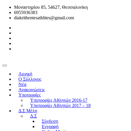
Μοναστηρίου 85, 54627, Θεσσαλονίκη
6955936383
diakrithentesathlites@gmail.com
Αρχική
O Σύλλογος
Νέα
Ανακοινώσεις
Υποτροφίες
Υποτροφίες Αθλητών 2016-17
Υποτροφίες Αθλητών 2017 – 18
Δ.Σ Μέλη
Δ.Σ
Σύνδεση
Εγγραφή