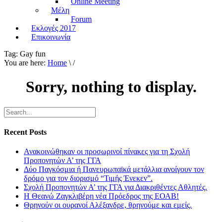
Online Meeting
Μέλη
Forum
Εκλογές 2017
Επικοινωνία
Tag:
Gay fun
You are here:
Home
\ /
Sorry, nothing to display.
Recent Posts
Ανακοινώθηκαν οι προσωρινοί πίνακες για τη Σχολή
Προπονητών Α’ της ΓΓΑ
Δύο Παγκόσμια ή Πανευρωπαϊκά μετάλλια ανοίγουν τον
δρόμο για τον διορισμό “Τιμής Ένεκεν”.
Σχολή Προπονητών Α’ της ΓΓΑ για Διακριθέντες Αθλητές.
Η Θεανώ Ζαγκλιβέρη νέα Πρόεδρος της ΕΟΑΒ!
Θρηνούν οι ουρανοί Αλέξανδρε, θρηνούμε και εμείς.