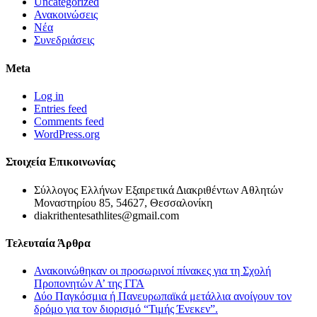
Uncategorized
Ανακοινώσεις
Νέα
Συνεδριάσεις
Meta
Log in
Entries feed
Comments feed
WordPress.org
Στοιχεία Επικοινωνίας
Σύλλογος Ελλήνων Εξαιρετικά Διακριθέντων Αθλητών
Μοναστηρίου 85, 54627, Θεσσαλονίκη
diakrithentesathlites@gmail.com
Τελευταία Άρθρα
Ανακοινώθηκαν οι προσωρινοί πίνακες για τη Σχολή
Προπονητών Α’ της ΓΓΑ
Δύο Παγκόσμια ή Πανευρωπαϊκά μετάλλια ανοίγουν τον
δρόμο για τον διορισμό “Τιμής Ένεκεν”.