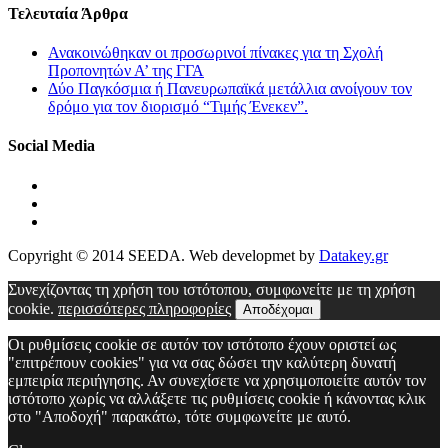
Τελευταία Άρθρα
Ανακοινώθηκαν οι προσωρινοί πίνακες για τη Σχολή
Προπονητών Α’ της ΓΓΑ
Δύο Παγκόσμια ή Πανευρωπαϊκά μετάλλια ανοίγουν τον
δρόμο για τον διορισμό “Τιμής Ένεκεν”.
Social Media
Copyright © 2014 SEEDA. Web developmet by
Datakey.gr
Συνεχίζοντας τη χρήση του ιστότοπου, συμφωνείτε με τη χρήση
cookie.
περισσότερες πληροφορίες
Αποδέχομαι
Οι ρυθμίσεις cookie σε αυτόν τον ιστότοπο έχουν οριστεί ως
"επιτρέπουν cookies" για να σας δώσει την καλύτερη δυνατή
εμπειρία περιήγησης. Αν συνεχίσετε να χρησιμοποιείτε αυτόν τον
ιστότοπο χωρίς να αλλάξετε τις ρυθμίσεις cookie ή κάνοντας κλικ
στο "Αποδοχή" παρακάτω, τότε συμφωνείτε με αυτό.