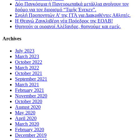
Δύο Παγκόσμια ή Πανευρωπαϊκά μετάλλια ανοίγουν τον
δρόμο για τον διορισμό “Τιμής Ένεκεν”.
Σχολή Προπονητών Α’ της ΓΓΑ για Διακριθέντες Αθλητές.
Η Θεανώ Ζαγκλιβέρη νέα Πρόεδρος της ΕΟΑΒ!
Θρηνούν οι ουρανοί Αλέξανδρε, θρηνούμε και εμείς.
Archives
July 2023
March 2023
October 2022
March 2022
October 2021
September 2021
March 2021
February 2021
November 2020
October 2020
August 2020
May 2020
April 2020
March 2020
February 2020
December 2019