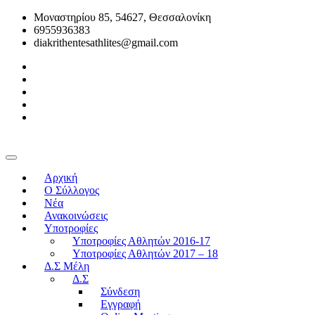
Μοναστηρίου 85, 54627, Θεσσαλονίκη
6955936383
diakrithentesathlites@gmail.com
Αρχική
O Σύλλογος
Νέα
Ανακοινώσεις
Υποτροφίες
Υποτροφίες Αθλητών 2016-17
Υποτροφίες Αθλητών 2017 – 18
Δ.Σ Μέλη
Δ.Σ
Σύνδεση
Εγγραφή