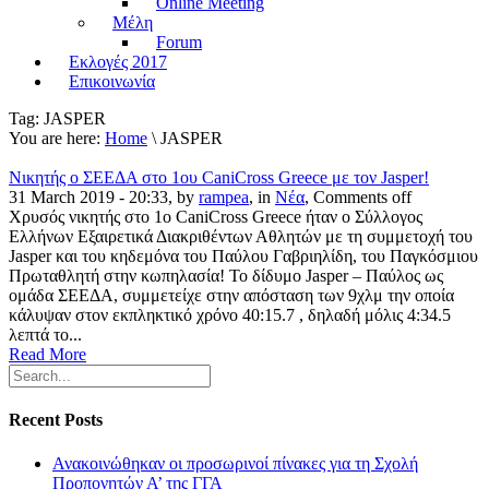
Online Meeting
Μέλη
Forum
Εκλογές 2017
Επικοινωνία
Tag:
JASPER
You are here:
Home
\ JASPER
Νικητής ο ΣΕΕΔΑ στο 1ου CaniCross Greece με τον Jasper!
31 March 2019 - 20:33, by
rampea
, in
Νέα
,
Comments off
Χρυσός νικητής στο 1ο CaniCross Greece ήταν ο Σύλλογος
Ελλήνων Εξαιρετικά Διακριθέντων Αθλητών με τη συμμετοχή του
Jasper και του κηδεμόνα του Παύλου Γαβριηλίδη, του Παγκόσμιου
Πρωταθλητή στην κωπηλασία! Το δίδυμο Jasper – Παύλος ως
ομάδα ΣΕΕΔΑ, συμμετείχε στην απόσταση των 9χλμ την οποία
κάλυψαν στον εκπληκτικό χρόνο 40:15.7 , δηλαδή μόλις 4:34.5
λεπτά το...
Read More
Recent Posts
Ανακοινώθηκαν οι προσωρινοί πίνακες για τη Σχολή
Προπονητών Α’ της ΓΓΑ