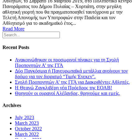
Αθλητών, το Σάββατο 16 Μαρτίου 2019, στο Πολιτιστικό κέντρο
Πανοράματος του Δήμου Πυλαίας – Χορτιάτη, στην μεγάλη
αθλητική γιορτή που θα πραγματοποιηθεί ταυτόχρονα με την
Τελετή Απονομής των Υποτροφιών στην Παιδεία και τον
Αθλητισμό για το ακαδημαϊκό έτος...
Read More
Recent Posts
Ανακοινώθηκαν οι προσωρινοί πίνακες για τη Σχολή
Προπονητών Α’ της ΓΓΑ
Δύο Παγκόσμια ή Πανευρωπαϊκά μετάλλια ανοίγουν τον
δρόμο για τον διορισμό “Τιμής Ένεκεν”.
Σχολή Προπονητών Α’ της ΓΓΑ για Διακριθέντες Αθλητές.
Η Θεανώ Ζαγκλιβέρη νέα Πρόεδρος της ΕΟΑΒ!
Θρηνούν οι ουρανοί Αλέξανδρε, θρηνούμε και εμείς.
Archives
July 2023
March 2023
October 2022
March 2022