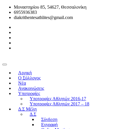
Μοναστηρίου 85, 54627, Θεσσαλονίκη
6955936383
diakrithentesathlites@gmail.com
Αρχική
O Σύλλογος
Νέα
Ανακοινώσεις
Υποτροφίες
Υποτροφίες Αθλητών 2016-17
Υποτροφίες Αθλητών 2017 – 18
Δ.Σ Μέλη
Δ.Σ
Σύνδεση
Εγγραφή