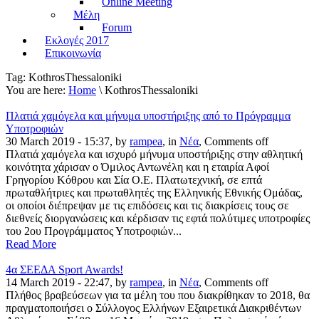
Online Meeting
Μέλη
Forum
Εκλογές 2017
Επικοινωνία
Tag:
KothrosThessaloniki
You are here:
Home
\ KothrosThessaloniki
Πλατιά χαμόγελα και μήνυμα υποστήριξης από το Πρόγραμμα
Υποτροφιών
30 March 2019 - 15:37, by
rampea
, in
Νέα
,
Comments off
Πλατιά χαμόγελα και ισχυρό μήνυμα υποστήριξης στην αθλητική
κοινότητα χάρισαν ο Όμιλος Αντωνέλη και η εταιρία Αφοί
Γρηγορίου Κόθρου και Σία Ο.Ε. Πλατωτεχνική, σε επτά
πρωταθλήτριες και πρωταθλητές της Ελληνικής Εθνικής Ομάδας,
οι οποίοι διέπρεψαν με τις επιδόσεις και τις διακρίσεις τους σε
διεθνείς διοργανώσεις και κέρδισαν τις εφτά πολύτιμες υποτροφίες
του 2ου Προγράμματος Υποτροφιών...
Read More
4α ΣΕΕΔΑ Sport Awards!
14 March 2019 - 22:47, by
rampea
, in
Νέα
,
Comments off
Πλήθος βραβεύσεων για τα μέλη του που διακρίθηκαν το 2018, θα
πραγματοποιήσει ο Σύλλογος Ελλήνων Εξαιρετικά Διακριθέντων