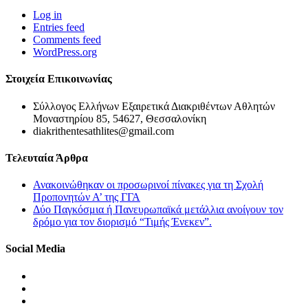
Log in
Entries feed
Comments feed
WordPress.org
Στοιχεία Επικοινωνίας
Σύλλογος Ελλήνων Εξαιρετικά Διακριθέντων Αθλητών
Μοναστηρίου 85, 54627, Θεσσαλονίκη
diakrithentesathlites@gmail.com
Τελευταία Άρθρα
Ανακοινώθηκαν οι προσωρινοί πίνακες για τη Σχολή
Προπονητών Α’ της ΓΓΑ
Δύο Παγκόσμια ή Πανευρωπαϊκά μετάλλια ανοίγουν τον
δρόμο για τον διορισμό “Τιμής Ένεκεν”.
Social Media