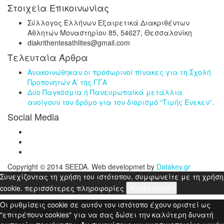
Στοιχεία Επικοινωνίας
Σύλλογος Ελλήνων Εξαιρετικά Διακριθέντων
Αθλητών Μοναστηρίου 85, 54627, Θεσσαλονίκη
diakrithentesathlites@gmail.com
Τελευταία Άρθρα
Ανακοινώθηκαν οι προσωρινοί πίνακες για τη Σχολή
Προπονητών Α’ της ΓΓΑ
Δύο Παγκόσμια ή Πανευρωπαϊκά μετάλλια
ανοίγουν τον δρόμο για τον διορισμό “Τιμής Ένεκεν”.
Social Media
Copyright © 2014 SEEDA. Web developmet by
Datakey.gr
Συνεχίζοντας τη χρήση του ιστότοπου, συμφωνείτε με τη χρήση
cookie.
περισσότερες πληροφορίες
Αποδέχομαι
Οι ρυθμίσεις cookie σε αυτόν τον ιστότοπο έχουν οριστεί ως
"επιτρέπουν cookies" για να σας δώσει την καλύτερη δυνατή