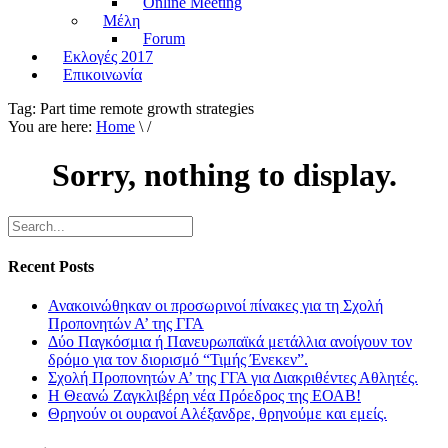
Online Meeting
Μέλη
Forum
Εκλογές 2017
Επικοινωνία
Tag:
Part time remote growth strategies
You are here:
Home
\ /
Sorry, nothing to display.
Recent Posts
Ανακοινώθηκαν οι προσωρινοί πίνακες για τη Σχολή
Προπονητών Α’ της ΓΓΑ
Δύο Παγκόσμια ή Πανευρωπαϊκά μετάλλια ανοίγουν τον
δρόμο για τον διορισμό “Τιμής Ένεκεν”.
Σχολή Προπονητών Α’ της ΓΓΑ για Διακριθέντες Αθλητές.
Η Θεανώ Ζαγκλιβέρη νέα Πρόεδρος της ΕΟΑΒ!
Θρηνούν οι ουρανοί Αλέξανδρε, θρηνούμε και εμείς.