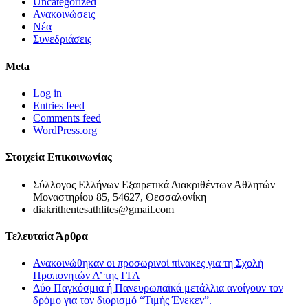
Uncategorized
Ανακοινώσεις
Νέα
Συνεδριάσεις
Meta
Log in
Entries feed
Comments feed
WordPress.org
Στοιχεία Επικοινωνίας
Σύλλογος Ελλήνων Εξαιρετικά Διακριθέντων Αθλητών
Μοναστηρίου 85, 54627, Θεσσαλονίκη
diakrithentesathlites@gmail.com
Τελευταία Άρθρα
Ανακοινώθηκαν οι προσωρινοί πίνακες για τη Σχολή
Προπονητών Α’ της ΓΓΑ
Δύο Παγκόσμια ή Πανευρωπαϊκά μετάλλια ανοίγουν τον
δρόμο για τον διορισμό “Τιμής Ένεκεν”.