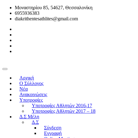
Μοναστηρίου 85, 54627, Θεσσαλονίκη
6955936383
diakrithentesathlites@gmail.com
Αρχική
O Σύλλογος
Νέα
Ανακοινώσεις
Υποτροφίες
Υποτροφίες Αθλητών 2016-17
Υποτροφίες Αθλητών 2017 – 18
Δ.Σ Μέλη
Δ.Σ
Σύνδεση
Εγγραφή