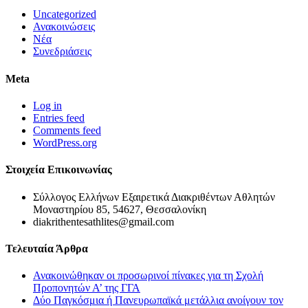
Uncategorized
Ανακοινώσεις
Νέα
Συνεδριάσεις
Meta
Log in
Entries feed
Comments feed
WordPress.org
Στοιχεία Επικοινωνίας
Σύλλογος Ελλήνων Εξαιρετικά Διακριθέντων Αθλητών
Μοναστηρίου 85, 54627, Θεσσαλονίκη
diakrithentesathlites@gmail.com
Τελευταία Άρθρα
Ανακοινώθηκαν οι προσωρινοί πίνακες για τη Σχολή
Προπονητών Α’ της ΓΓΑ
Δύο Παγκόσμια ή Πανευρωπαϊκά μετάλλια ανοίγουν τον