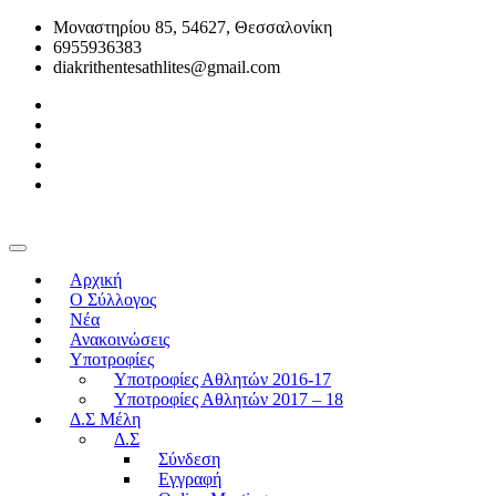
Μοναστηρίου 85, 54627, Θεσσαλονίκη
6955936383
diakrithentesathlites@gmail.com
Αρχική
O Σύλλογος
Νέα
Ανακοινώσεις
Υποτροφίες
Υποτροφίες Αθλητών 2016-17
Υποτροφίες Αθλητών 2017 – 18
Δ.Σ Μέλη
Δ.Σ
Σύνδεση
Εγγραφή