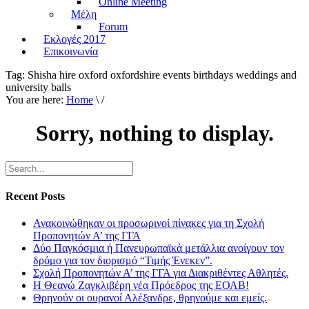
Online Meeting
Μέλη
Forum
Εκλογές 2017
Επικοινωνία
Tag:
Shisha hire oxford oxfordshire events birthdays weddings and
university balls
You are here:
Home
\ /
Sorry, nothing to display.
Recent Posts
Ανακοινώθηκαν οι προσωρινοί πίνακες για τη Σχολή
Προπονητών Α’ της ΓΓΑ
Δύο Παγκόσμια ή Πανευρωπαϊκά μετάλλια ανοίγουν τον
δρόμο για τον διορισμό “Τιμής Ένεκεν”.
Σχολή Προπονητών Α’ της ΓΓΑ για Διακριθέντες Αθλητές.
Η Θεανώ Ζαγκλιβέρη νέα Πρόεδρος της ΕΟΑΒ!
Θρηνούν οι ουρανοί Αλέξανδρε, θρηνούμε και εμείς.