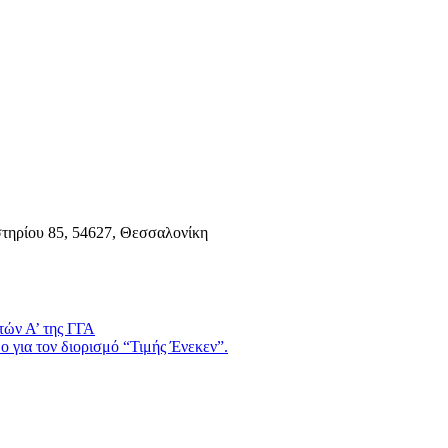
τηρίου 85, 54627, Θεσσαλονίκη
τών Α’ της ΓΓΑ
 για τον διορισμό “Τιμής Ένεκεν”.