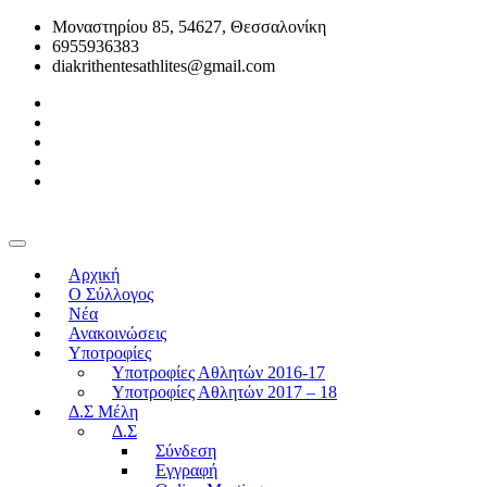
Μοναστηρίου 85, 54627, Θεσσαλονίκη
6955936383
diakrithentesathlites@gmail.com
Αρχική
O Σύλλογος
Νέα
Ανακοινώσεις
Υποτροφίες
Υποτροφίες Αθλητών 2016-17
Υποτροφίες Αθλητών 2017 – 18
Δ.Σ Μέλη
Δ.Σ
Σύνδεση
Εγγραφή