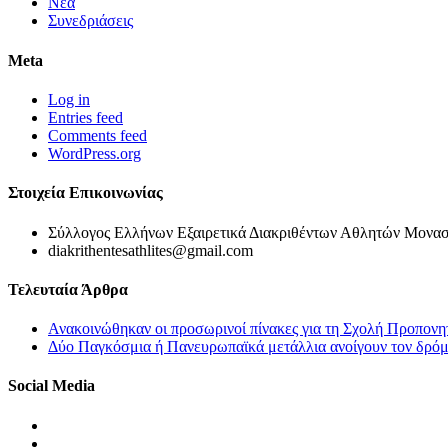
Νέα
Συνεδριάσεις
Meta
Log in
Entries feed
Comments feed
WordPress.org
Στοιχεία Επικοινωνίας
Σύλλογος Ελλήνων Εξαιρετικά Διακριθέντων Αθλητών Μονασ
diakrithentesathlites@gmail.com
Τελευταία Άρθρα
Ανακοινώθηκαν οι προσωρινοί πίνακες για τη Σχολή Προπονη
Δύο Παγκόσμια ή Πανευρωπαϊκά μετάλλια ανοίγουν τον δρόμο
Social Media