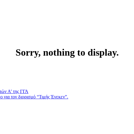
Sorry, nothing to display.
τών Α’ της ΓΓΑ
 για τον διορισμό “Τιμής Ένεκεν”.