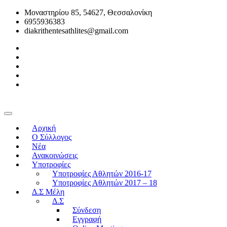
Μοναστηρίου 85, 54627, Θεσσαλονίκη
6955936383
diakrithentesathlites@gmail.com
Αρχική
O Σύλλογος
Νέα
Ανακοινώσεις
Υποτροφίες
Υποτροφίες Αθλητών 2016-17
Υποτροφίες Αθλητών 2017 – 18
Δ.Σ Μέλη
Δ.Σ
Σύνδεση
Εγγραφή