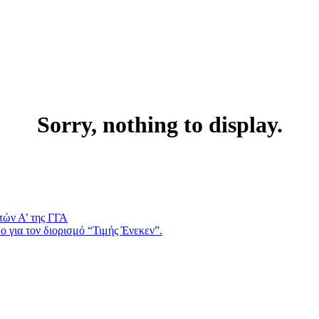
Sorry, nothing to display.
τών Α’ της ΓΓΑ
 για τον διορισμό “Τιμής Ένεκεν”.