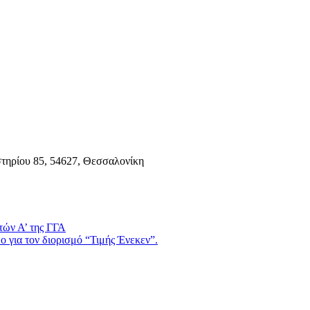
τηρίου 85, 54627, Θεσσαλονίκη
τών Α’ της ΓΓΑ
 για τον διορισμό “Τιμής Ένεκεν”.