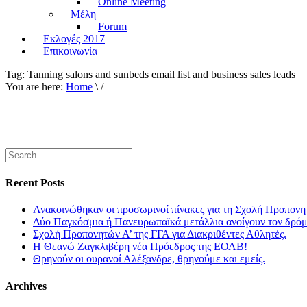
Online Meeting
Μέλη
Forum
Εκλογές 2017
Επικοινωνία
Tag:
Tanning salons and sunbeds email list and business sales leads
You are here:
Home
\ /
Recent Posts
Ανακοινώθηκαν οι προσωρινοί πίνακες για τη Σχολή Προπονη
Δύο Παγκόσμια ή Πανευρωπαϊκά μετάλλια ανοίγουν τον δρόμο
Σχολή Προπονητών Α’ της ΓΓΑ για Διακριθέντες Αθλητές.
Η Θεανώ Ζαγκλιβέρη νέα Πρόεδρος της ΕΟΑΒ!
Θρηνούν οι ουρανοί Αλέξανδρε, θρηνούμε και εμείς.
Archives