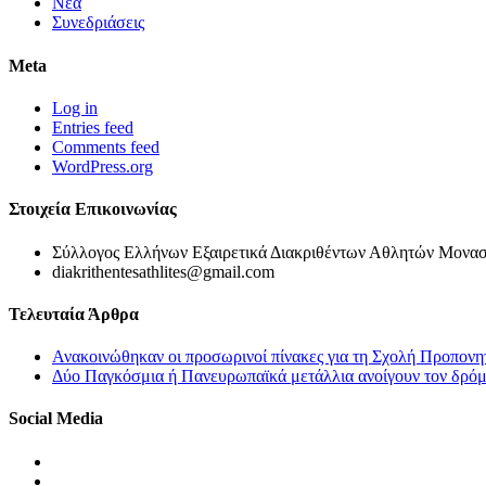
Νέα
Συνεδριάσεις
Meta
Log in
Entries feed
Comments feed
WordPress.org
Στοιχεία Επικοινωνίας
Σύλλογος Ελλήνων Εξαιρετικά Διακριθέντων Αθλητών Μονασ
diakrithentesathlites@gmail.com
Τελευταία Άρθρα
Ανακοινώθηκαν οι προσωρινοί πίνακες για τη Σχολή Προπονη
Δύο Παγκόσμια ή Πανευρωπαϊκά μετάλλια ανοίγουν τον δρόμο
Social Media