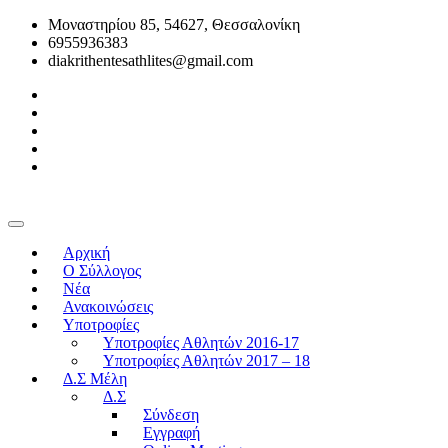
Μοναστηρίου 85, 54627, Θεσσαλονίκη
6955936383
diakrithentesathlites@gmail.com
Αρχική
O Σύλλογος
Νέα
Ανακοινώσεις
Υποτροφίες
Υποτροφίες Αθλητών 2016-17
Υποτροφίες Αθλητών 2017 – 18
Δ.Σ Μέλη
Δ.Σ
Σύνδεση
Εγγραφή