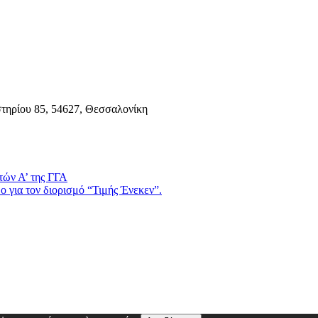
τηρίου 85, 54627, Θεσσαλονίκη
τών Α’ της ΓΓΑ
 για τον διορισμό “Τιμής Ένεκεν”.