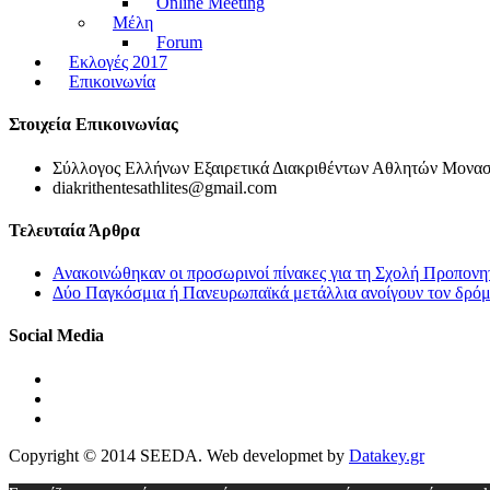
Online Meeting
Μέλη
Forum
Εκλογές 2017
Επικοινωνία
Στοιχεία Επικοινωνίας
Σύλλογος Ελλήνων Εξαιρετικά Διακριθέντων Αθλητών Μονασ
diakrithentesathlites@gmail.com
Τελευταία Άρθρα
Ανακοινώθηκαν οι προσωρινοί πίνακες για τη Σχολή Προπονη
Δύο Παγκόσμια ή Πανευρωπαϊκά μετάλλια ανοίγουν τον δρόμο
Social Media
Copyright © 2014 SEEDA. Web developmet by
Datakey.gr