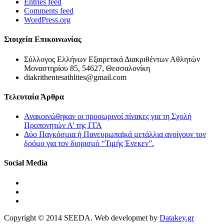
Entries feed
Comments feed
WordPress.org
Στοιχεία Επικοινωνίας
Σύλλογος Ελλήνων Εξαιρετικά Διακριθέντων Αθλητών
Μοναστηρίου 85, 54627, Θεσσαλονίκη
diakrithentesathlites@gmail.com
Τελευταία Άρθρα
Ανακοινώθηκαν οι προσωρινοί πίνακες για τη Σχολή
Προπονητών Α’ της ΓΓΑ
Δύο Παγκόσμια ή Πανευρωπαϊκά μετάλλια ανοίγουν τον
δρόμο για τον διορισμό “Τιμής Ένεκεν”.
Social Media
Copyright © 2014 SEEDA. Web developmet by
Datakey.gr