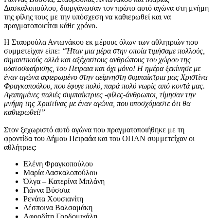
Δασκαλοπούλου, διοργάνωσαν τον πρώτο αυτό αγώνα στη μνήμη
της φίλης τους με την υπόσχεση να καθιερωθεί και να
πραγματοποιείται κάθε χρόνο.
Η Σταυρούλα Αντωνάκου εκ μέρους όλων των αθλητριών που
συμμετείχαν είπε:
“Ήταν μια μέρα στην οποία τιμήσαμε πολλούς,
σημαντικούς αλλά και αξέχαστους ανθρώπους του χώρου της
υδατοσφαίρισης, του Πειραια και όχι μόνο! Η ημέρα ξεκίνησε με
έναν αγώνα αφιερωμένο στην αείμνηστη συμπαίκτρια μας Χριστίνα
Φραγκοπούλου, που έφυγε πολύ, παρά πολύ νωρίς από κοντά μας.
Αγαπημένες παλιές συμπαίκτριες -φίλες-άνθρωποι, τίμησαν την
μνήμη της Χριστίνας με έναν αγώνα, που υποσχόμαστε ότι θα
καθιερωθεί!”
Στον ξεχωριστό αυτό αγώνα που πραγματοποιήθηκε με τη
φροντίδα του Δ
ήμου Πειραάα και του ΟΠΑΝ
συμμετείχαν οι
αθλήτριες:
Ελένη Φραγκοπούλου
Μαρία Δασκαλοπούλου
Όλγα – Κατερίνα Μπλάνη
Γιάννα Βύσσια
Ρενάτα Χουσιανίτη
Δέσποινα Βαλσαμάκη
Αφροδίτη Γορδομιχάλη