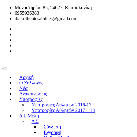
Μοναστηρίου 85, 54627, Θεσσαλονίκη
6955936383
diakrithentesathlites@gmail.com
Αρχική
O Σύλλογος
Νέα
Ανακοινώσεις
Υποτροφίες
Υποτροφίες Αθλητών 2016-17
Υποτροφίες Αθλητών 2017 – 18
Δ.Σ Μέλη
Δ.Σ
Σύνδεση
Εγγραφή