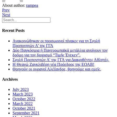
About author:
rampea
Prev
Next
Recent Posts
Ανακοινώθηκαν οι προσωρινοί πίνακες για τη Σχολή
Προπονητών Α’ της ΓΓΑ
Δύο Παγκόσμια ή Πανευρωπαϊκά μετάλλια ανοίγουν τον
δρόμο για τον διορισμό “Τιμής Ένεκεν”.
Σχολή Προπονητών Α’ της ΓΓΑ για Διακριθέντες Αθλητές.
Η Θεανώ Ζαγκλιβέρη νέα Πρόεδρος της ΕΟΑΒ!
Θρηνούν οι ουρανοί Αλέξανδρε, θρηνούμε και εμείς.
Archives
July 2023
March 2023
October 2022
March 2022
October 2021
September 2021