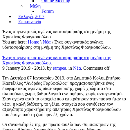
Online Meeting
Μέλη
Forum
Εκλογές 2017
Επικοινωνία
Ένας συγκινητικός αγώνας υδατοσφαίρισης στη μνήμη της
Χριστίνας Φραγκοπούλου.
You are here:
Home
\
Νέα
\ Ένας συγκινητικός αγώνας
υδατοσφαίρισης στη μνήμη της Χριστίνας Φραγκοπούλου.
Ένας συγκινητικός αγώνας υδατοσφαίρισης στη μνήμη της
Χριστίνας Φραγκοπούλου.
9 January 2019 - 20:13, by
rampea
, in
Νέα
,
Comments off
Την Δευτέρα 07 Ιανουαρίου 2019, στο Δημοτικό Κολυμβητήριο
Καστέλλας “Ανδρέας Γαρύφαλλος” πραγματοποιήθηκε ένας
διαφορετικός αγώνας υδατοσφαίρισης, χωρίς χρώματα στα
σκουφάκια, χωρίς βαθμολογικό ενδιαφέρον, χωρίς ανταγωνισμό.
Στον αγώνα αυτό τα στοιχεία που επικράτησαν στην πισινα ήταν το
κέφι, η καλή διάθεση, το γέλιο, στοιχεία που συνέθεταν τον
αξιαγάπητο χαρακτήρα της αθλήτριας Χριστίνας Φραγκοπούλου
που έφυγε από τη ζωή πριν έξι χρόνια.
Οι συναθλήτριές της, με πρωτοβουλία των συμπαικτριών της
Γιάννας Βύσσια, Σταυρούλας Αντωνάκου και Μαρίας