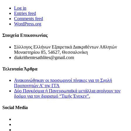
Log in
Entries feed
Comments feed
WordPress.org
Στοιχεία Επικοινωνίας
Σύλλογος Ελλήνων Εξαιρετικά Διακριθέντων Αθλητών
Μοναστηρίου 85, 54627, Θεσσαλονίκη
diakrithentesathlites@gmail.com
Τελευταία Άρθρα
Ανακοινώθηκαν οι προσωρινοί πίνακες για τη Σχολή
Προπονητών Α’ της ΓΓΑ
Δύο Παγκόσμια ή Πανευρωπαϊκά μετάλλια ανοίγουν τον
δρόμο για τον διορισμό “Τιμής Ένεκεν”.
Social Media