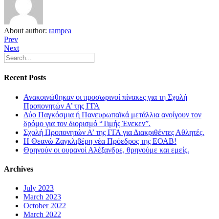
About author:
rampea
Prev
Next
Recent Posts
Ανακοινώθηκαν οι προσωρινοί πίνακες για τη Σχολή
Προπονητών Α’ της ΓΓΑ
Δύο Παγκόσμια ή Πανευρωπαϊκά μετάλλια ανοίγουν τον
δρόμο για τον διορισμό “Τιμής Ένεκεν”.
Σχολή Προπονητών Α’ της ΓΓΑ για Διακριθέντες Αθλητές.
Η Θεανώ Ζαγκλιβέρη νέα Πρόεδρος της ΕΟΑΒ!
Θρηνούν οι ουρανοί Αλέξανδρε, θρηνούμε και εμείς.
Archives
July 2023
March 2023
October 2022
March 2022