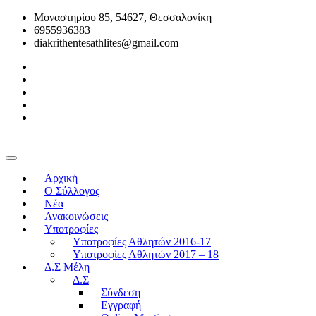
Μοναστηρίου 85, 54627, Θεσσαλονίκη
6955936383
diakrithentesathlites@gmail.com
Αρχική
O Σύλλογος
Νέα
Ανακοινώσεις
Υποτροφίες
Υποτροφίες Αθλητών 2016-17
Υποτροφίες Αθλητών 2017 – 18
Δ.Σ Μέλη
Δ.Σ
Σύνδεση
Εγγραφή