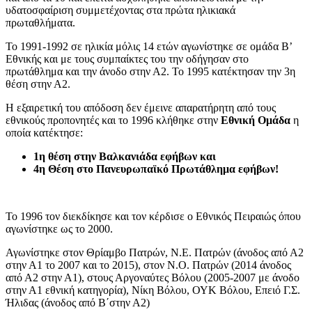
υδατοσφαίριση συμμετέχοντας στα πρώτα ηλικιακά
πρωταθλήματα.
Το 1991-1992 σε ηλικία μόλις 14 ετών αγωνίστηκε σε ομάδα Β’
Εθνικής και με τους συμπαίκτες του την οδήγησαν στο
πρωτάθλημα και την άνοδο στην Α2. Το 1995 κατέκτησαν την 3η
θέση στην Α2.
Η εξαιρετική του απόδοση δεν έμεινε απαρατήρητη από τους
εθνικούς προπονητές και το
1996 κλήθηκε στην
Εθνική Ομάδα
η
οποία κατέκτησε:
1η θέση στην Βαλκανιάδα εφήβων και
4η Θέση στο Πανευρωπαϊκό Πρωτάθλημα εφήβων!
Το 1996 τον διεκδίκησε και τον κέρδισε ο Εθνικός Πειραιώς όπου
αγωνίστηκε ως το 2000.
Αγωνίστηκε στον Θρίαμβο Πατρών, Ν.Ε. Πατρών (άνοδος από Α2
στην Α1 το 2007 και το 2015), στον Ν.Ο. Πατρών (2014 άνοδος
από Α2 στην Α1), στους Αργοναύτες Βόλου (2005-2007 με άνοδο
στην Α1 εθνική κατηγορία), Νίκη Βόλου, ΟΥΚ Βόλου, Επειό Γ.Σ.
Ήλιδας (άνοδος από Β΄στην Α2)