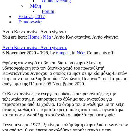
Online Meeting
Μέλη
Forum
Εκλογές 2017
Επικοινωνία
Αντίο Κωνσταντίνε. Αντίο γίγαντα.
You are here:
Home
\
Νέα
\ Αντίο Κωνσταντίνε. Αντίο γίγαντα.
Αντίο Κωνσταντίνε. Αντίο γίγαντα.
6 November 2020 - 9:28, by
rampea
, in
Νέα
,
Comments off
Θρήνος στον υγρό στίβο και ιδιαίτερα στην ελληνική
υδατοσφαίριση από τον ξαφνικό χαμό του πρωταθλητή
Κωνσταντίνου Αντίοχου, ο οποίος έσβησε σε ηλικία μόλις 43 ετών
στη πισίνα του κολυμβητηρίου “Αντώνιος Πεπανός” της Πάτρας το
απόγευμα της Πέμπτης 05 Νοεμβρίου 2020.
Ο Κωνσταντίνος, εν ενεργεία παίκτης και προπονητής ως την
τελευταία στιγμή, υπηρέτησε το άθλημα που αγαπούσε για
περισσότερα από 33 χρόνια. Το όνομα του συνδέθηκε με τη λέξη
άνοδος, καθώς στις περισσότερες ομάδες στις οποίες αγωνίστηκε
κατέκτησε πρωτάθλημα και άνοδο σε υψηλότερη κατηγορία.
Γεννημένος το 1977 , ξεκίνησε κολύμβηση στην ηλικία των 6 ετών
και από τα 10 και έπειτα ασχολήθηκε αποκλειστικά με την