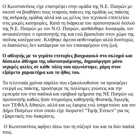
Ο Κωνσταντίνος είχε επιστρέψει στην ομάδα της Ν.Ε. Πατρών με
σκοπό να βοηθήσει τους νεαρούς παίκτες της ομάδας ως παίκτης
της ανδρικής ομάδας αλλά και ως μέλος του τεχνικού επιτελείου
στις μικρές κατηγορίες. Κατά τη διάρκεια του προπονητικού διπλού
της Ν.Ε. Πατρών με τον Ν.Ο. Πατρών, αισθάνθηκε δυσφορία, τον
αντικατέστησε ο προπονητής της και ενώ βρισκόταν στον χώρο της
πισίνας κατέρρευσε. Κλήθηκε άμεσα ασθενοφόρο αλλά δυστυχώς
οι διασώστες δεν κατάφεραν να τον επαναφέρουν στη ζωή.
Ο αθλητής με το γεμάτο επιτυχίες βιογραφικό στο σκληρό και
δύσκολο άθλημα της υδατοσφαίρισης, δημιούργησε μόνο
ισχυρές φιλίες σε κάθε πόλη που αγωνίστηκε, χάρη στον
εξαίρετο χαρακτήρα και το ήθος του.
Τα τελευταία χρόνια παρόλο που εξακολουθούσε να προσφέρει
ενεργά ως παίκτης, προσέφερε τις πολύτιμες γνώσεις και την
εμπειρία του στα παιδικά και εφηβικά τμήματα της ΝΕ Πατρών ως
προπονητής καθώς ήταν πτυχιούχος καθηγητής Φυσικής Αγωγής
των ΤΕΦΑΑ Αθηνών, αλλά και ως έφορος ενώ υπηρετούσε και τον
Δήμο Πατρέων στον οποίο είχε διοριστεί “Τιμής Ένεκεν” για τις
εξαιρετικές του διακρίσεις.
Ο Κωνσταντίνος αφήνει πίσω του τη σύζυγό του και τα δύο παιδιά
τους.