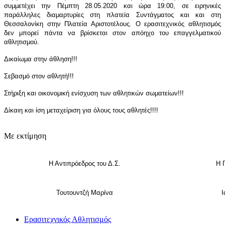
συμμετέχει την Πέμπτη 28.05.2020
και ώρα 19:00,
σε ειρηνικές
παράλληλες διαμαρτυρίες στη πλατεία Συντάγματος και και στη
Θεσσαλονίκη στην Πλατεία Αριστοτέλους. Ο ερασιτεχνικός αθλητισμός
δεν μπορεί πάντα να βρίσκεται στον απόηχο του επαγγελματικού
αθλητισμού.
Δικαίωμα στην άθληση!!!
Σεβασμό στον αθλητή!!!
Στήριξη και οικονομική ενίσχυση των αθλητικών σωματείων!!!
Δίκαιη και ίση μεταχείριση για όλους τους αθλητές!!!!
Με εκτίμηση
Η Αντιπρόεδρος του Δ.Σ.
Η 
Τουτουντζή Μαρίνα
Ι
Ερασιτεχνικός Αθλητισμός