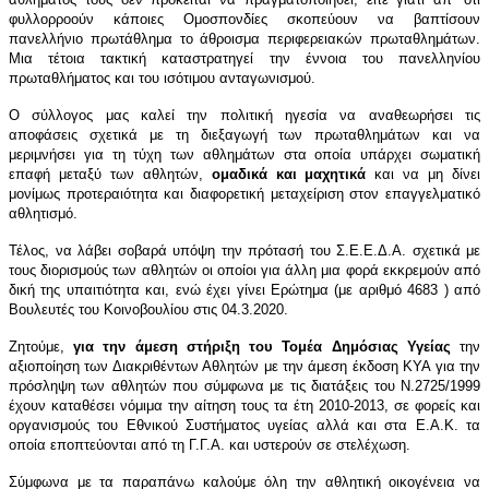
φυλλορροούν κάποιες Ομοσπονδίες σκοπεύουν να βαπτίσουν
πανελλήνιο πρωτάθλημα το άθροισμα περιφερειακών πρωταθλημάτων.
Μια τέτοια τακτική καταστρατηγεί την έννοια του πανελληνίου
πρωταθλήματος και του ισότιμου ανταγωνισμού.
Ο σύλλογος μας καλεί την πολιτική ηγεσία να αναθεωρήσει τις
αποφάσεις σχετικά με τη διεξαγωγή των πρωταθλημάτων και να
μεριμνήσει για τη τύχη των αθλημάτων στα οποία υπάρχει σωματική
επαφή μεταξύ των αθλητών,
ομαδικά και μαχητικά
και να μη δίνει
μονίμως προτεραιότητα και διαφορετική μεταχείριση στον επαγγελματικό
αθλητισμό.
Τέλος, να λάβει σοβαρά υπόψη την πρότασή του Σ.Ε.Ε.Δ.Α. σχετικά με
τους διορισμούς των αθλητών οι οποίοι για άλλη μια φορά εκκρεμούν από
δική της υπαιτιότητα και, ενώ έχει γίνει Ερώτημα (με αριθμό 4683 ) από
Βουλευτές του Κοινοβουλίου στις 04.3.2020.
Ζητ
ού
με,
για την άμεση στήριξη του Τομέα Δημόσιας Υγείας
την
αξιοποίηση των Διακριθέντων Αθλητών με την άμεση έκδοση ΚΥΑ για την
πρόσληψη των αθλητών που σύμφωνα με τις διατάξεις του Ν.2725/1999
έχουν καταθέσει νόμιμα την αίτησ
η
τους τα έτη 2010-2013, σε φορείς και
οργανισμούς του Εθνικού Συστήματος υγείας αλλά και σ
τα Ε.Α.Κ. τα
οποία
εποπτεύονται από τη Γ.Γ.Α.
και υστερούν σε στελέχωση.
Σύμφωνα με τα παραπάνω καλούμε όλη την αθλητική οικογένεια να