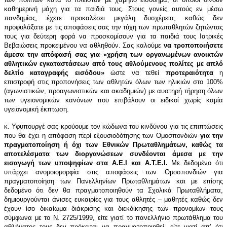
καθημερινή μάχη για τα παιδιά τους. Στους γονείς αυτούς εν μέσω
πανδημίας, έχετε προκαλέσει μεγάλη δυσχέρεια, καθώς δεν
προφυλάξατε με τις αποφάσεις σας την τύχη των πρωταθλητών ζητώντας
τους για δεύτερη φορά να προσκομίσουν για τα παιδιά τους Ιατρικές
Βεβαιώσεις προκειμένου να αθληθούν. Σας καλούμε
να τροποποιήσετε
άμεσα την απόφασή σας για «χρήση των οργανωμένων ανοικτών
αθλητικών εγκαταστάσεων από τους αθλούμενους πολίτες με απλό
δελτίο καταγραφής εισόδου»
ώστε να τεθεί
προτεραιότητα
η
επιστροφή στις προπονήσεις των αθλητών όλων των ηλικιών στο 100%
(αγωνιστικών, προαγωνιστικών και ακαδημιών) με αυστηρή τήρηση όλων
των υγειονομικών κανόνων που επιβάλουν οι ειδικοί χωρίς καμία
υγειονομική έκπτωση.
κ. Υφυπουργέ σας κρούουμε τον κώδωνα του κινδύνου για τις επιπτώσεις
που θα έχει η απόφαση περί εξουσιοδότησης των Ομοσπονδιών
για την
πραγματοποίηση ή όχι των Εθνικών Πρωταθλημάτων, καθώς τα
αποτελέσματα των διοργανώσεων συνδέονται
άμεσα
με την
εισαγωγή των υποψηφίων στα Α.Ε.Ι και Α.Τ.Ε.Ι.
Με δεδομένο ότι
υπάρχει ανομοιομορφία στις αποφάσεις των Ομοσπονδιών για
πραγματοποίηση των Πανελληνίων Πρωταθλημάτων και με επίσης
δεδομένο ότι δεν θα πραγματοποιηθούν τα Σχολικά Πρωταθλήματα,
δημιουργούνται άνισες ευκαιρίες για τους αθλητές – μαθητές καθώς δεν
έχουν ίσο δικαίωμα διάκρισης και διεκδίκησης των προνομίων τους
σύμφωνα με το Ν. 2725/1999, είτε γιατί το πανελλήνιο πρωτάθλημα του
αθλήματος τους δεν πρόκειται να πραγματοποιηθεί, είτε γιατί απ’ ότι