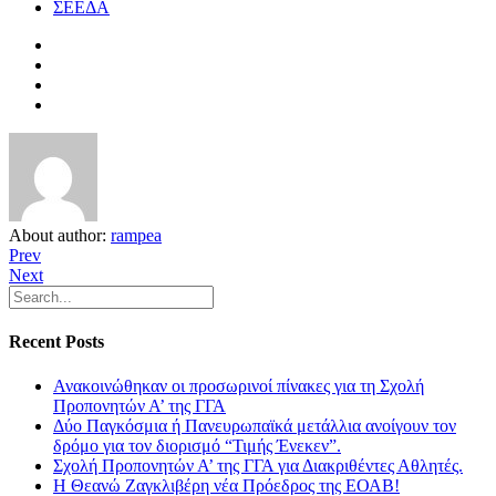
ΣΕΕΔΑ
About author:
rampea
Prev
Next
Recent Posts
Ανακοινώθηκαν οι προσωρινοί πίνακες για τη Σχολή
Προπονητών Α’ της ΓΓΑ
Δύο Παγκόσμια ή Πανευρωπαϊκά μετάλλια ανοίγουν τον
δρόμο για τον διορισμό “Τιμής Ένεκεν”.
Σχολή Προπονητών Α’ της ΓΓΑ για Διακριθέντες Αθλητές.
Η Θεανώ Ζαγκλιβέρη νέα Πρόεδρος της ΕΟΑΒ!