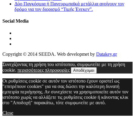
Δύο Παγκόσμια ή Πανευρωπαϊκά μετάλλια ανοίγουν τον
δρόμο για τον διορισμό “Τιμής Ένεκεν”.
Social Media
Copyright © 2014 SEEDA. Web developmet by
Datakey.gr
Συνεχίζοντας τη χρήση του ιστότοπου, συμφωνείτε με τη χρήση
cookie.
περισσότερες πληροφορίες
Αποδέχομαι
Οι ρυθμίσεις cookie σε αυτόν τον ιστότοπο έχουν οριστεί ως
"επιτρέπουν cookies" για να σας δώσει την καλύτερη δυνατή
εμπειρία περιήγησης. Αν συνεχίσετε να χρησιμοποιείτε αυτόν τον
ιστότοπο χωρίς να αλλάξετε τις ρυθμίσεις cookie ή κάνοντας κλικ
στο "Αποδοχή" παρακάτω, τότε συμφωνείτε με αυτό.
Close