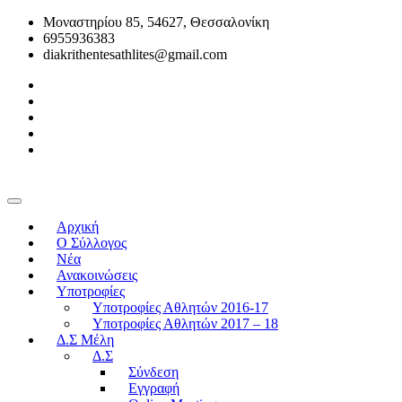
Μοναστηρίου 85, 54627, Θεσσαλονίκη
6955936383
diakrithentesathlites@gmail.com
Αρχική
O Σύλλογος
Νέα
Ανακοινώσεις
Υποτροφίες
Υποτροφίες Αθλητών 2016-17
Υποτροφίες Αθλητών 2017 – 18
Δ.Σ Μέλη
Δ.Σ
Σύνδεση
Εγγραφή