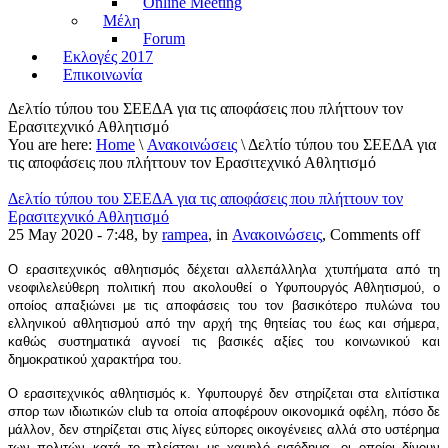
Online Meeting
Μέλη
Forum
Εκλογές 2017
Επικοινωνία
Δελτίο τύπου του ΣΕΕΔΑ για τις αποφάσεις που πλήττουν τον
Ερασιτεχνικό Αθλητισμό
You are here:
Home
\
Ανακοινώσεις
\ Δελτίο τύπου του ΣΕΕΔΑ για
τις αποφάσεις που πλήττουν τον Ερασιτεχνικό Αθλητισμό
Δελτίο τύπου του ΣΕΕΔΑ για τις αποφάσεις που πλήττουν τον
Ερασιτεχνικό Αθλητισμό
25 May 2020 - 7:48, by
rampea
, in
Ανακοινώσεις
,
Comments off
Ο ερασιτεχνικός αθλητισμός δέχεται αλλεπάλληλα χτυπήματα από τη
νεοφιλελεύθερη πολιτική που ακολουθεί ο Υφυπουργός Αθλητισμού, ο
οποίος απαξιώνει με τις αποφάσεις του τον βασικότερο πυλώνα του
ελληνικού αθλητισμού από την αρχή της θητείας του έως και σήμερα,
καθώς συστηματικά αγνοεί τις βασικές αξίες του κοινωνικού και
δημοκρατικού χαρακτήρα του.
Ο ερασιτεχνικός αθλητισμός κ. Υφυπουργέ δεν στηρίζεται στα ελιτίστικα
σπορ των ιδιωτικών
club
τα οποία αποφέρουν οικονομικά οφέλη, πόσο δε
μάλλον, δεν στηρίζεται στις λίγες εύπορες οικογένειες αλλά στο υστέρημα
των πολιτών κατά το πλείστον με χαμηλό εισόδημα, οι οποίοι δίνουν