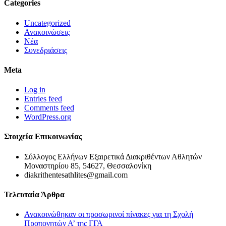
Categories
Uncategorized
Ανακοινώσεις
Νέα
Συνεδριάσεις
Meta
Log in
Entries feed
Comments feed
WordPress.org
Στοιχεία Επικοινωνίας
Σύλλογος Ελλήνων Εξαιρετικά Διακριθέντων Αθλητών
Μοναστηρίου 85, 54627, Θεσσαλονίκη
diakrithentesathlites@gmail.com
Τελευταία Άρθρα
Ανακοινώθηκαν οι προσωρινοί πίνακες για τη Σχολή
Προπονητών Α’ της ΓΓΑ