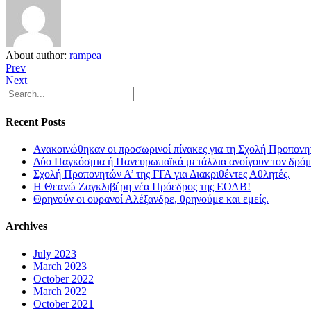
About author:
rampea
Prev
Next
Recent Posts
Ανακοινώθηκαν οι προσωρινοί πίνακες για τη Σχολή Προπονη
Δύο Παγκόσμια ή Πανευρωπαϊκά μετάλλια ανοίγουν τον δρόμο
Σχολή Προπονητών Α’ της ΓΓΑ για Διακριθέντες Αθλητές.
Η Θεανώ Ζαγκλιβέρη νέα Πρόεδρος της ΕΟΑΒ!
Θρηνούν οι ουρανοί Αλέξανδρε, θρηνούμε και εμείς.
Archives
July 2023
March 2023
October 2022
March 2022
October 2021