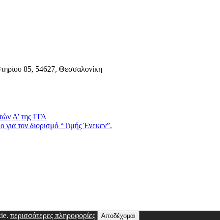
τηρίου 85, 54627, Θεσσαλονίκη
τών Α’ της ΓΓΑ
 για τον διορισμό “Τιμής Ένεκεν”.
kie.
περισσότερες πληροφορίες
Αποδέχομαι