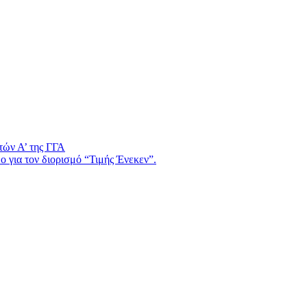
τών Α’ της ΓΓΑ
 για τον διορισμό “Τιμής Ένεκεν”.