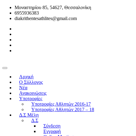
Μοναστηρίου 85, 54627, Θεσσαλονίκη
6955936383
diakrithentesathlites@gmail.com
Αρχική
O Σύλλογος
Νέα
Ανακοινώσεις
Υποτροφίες
Υποτροφίες Αθλητών 2016-17
Υποτροφίες Αθλητών 2017 – 18
Δ.Σ Μέλη
Δ.Σ
Σύνδεση
Εγγραφή