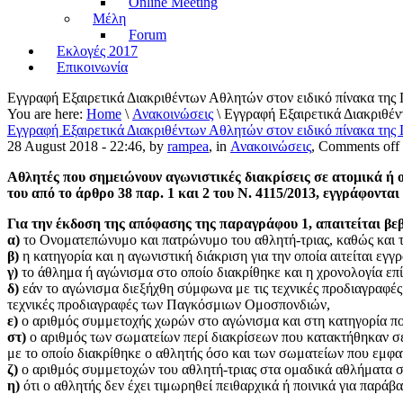
Online Meeting
Μέλη
Forum
Εκλογές 2017
Επικοινωνία
Εγγραφή Εξαιρετικά Διακριθέντων Αθλητών στον ειδικό πίνακα της
You are here:
Home
\
Ανακοινώσεις
\ Εγγραφή Εξαιρετικά Διακριθέν
Εγγραφή Εξαιρετικά Διακριθέντων Αθλητών στον ειδικό πίνακα της
28 August 2018 - 22:46, by
rampea
, in
Ανακοινώσεις
,
Comments off
Αθλητές που σημειώνουν αγωνιστικές διακρίσεις σε ατομικά ή ο
του από το άρθρο 38 παρ. 1 και 2 του Ν. 4115/2013, εγγράφοντ
Για την έκδοση της απόφασης της παραγράφου 1, απαιτείται βε
α)
το Ονοματεπώνυμο και πατρώνυμο του αθλητή-τριας, καθώς και τ
β)
η κατηγορία και η αγωνιστική διάκριση για την οποία αιτείται εγ
γ)
το άθλημα ή αγώνισμα στο οποίο διακρίθηκε και η χρονολογία επί
δ)
εάν το αγώνισμα διεξήχθη σύμφωνα με τις τεχνικές προδιαγραφ
τεχνικές προδιαγραφές των Παγκόσμιων Ομοσπονδιών,
ε)
ο αριθμός συμμετοχής χωρών στο αγώνισμα και στη κατηγορία πο
στ)
ο αριθμός των σωματείων περί διακρίσεων που κατακτήθηκαν σε
με το οποίο διακρίθηκε ο αθλητής όσο και των σωματείων που εμφαν
ζ)
ο αριθμός συμμετοχών του αθλητή-τριας στα ομαδικά αθλήματα σύ
η)
ότι ο αθλητής δεν έχει τιμωρηθεί πειθαρχικά ή ποινικά για παράβ