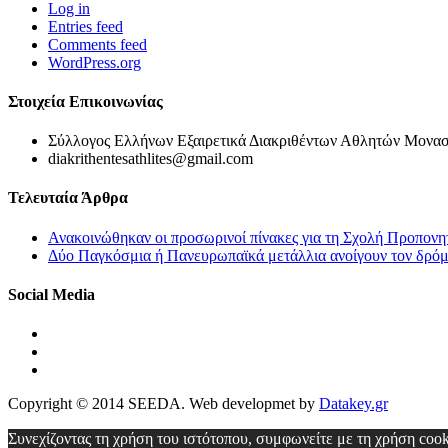
Log in
Entries feed
Comments feed
WordPress.org
Στοιχεία Επικοινωνίας
Σύλλογος Ελλήνων Εξαιρετικά Διακριθέντων Αθλητών Μονασ
diakrithentesathlites@gmail.com
Τελευταία Άρθρα
Ανακοινώθηκαν οι προσωρινοί πίνακες για τη Σχολή Προπονη
Δύο Παγκόσμια ή Πανευρωπαϊκά μετάλλια ανοίγουν τον δρόμο
Social Media
Copyright © 2014 SEEDA. Web developmet by
Datakey.gr
Συνεχίζοντας τη χρήση του ιστότοπου, συμφωνείτε με τη χρήση coo