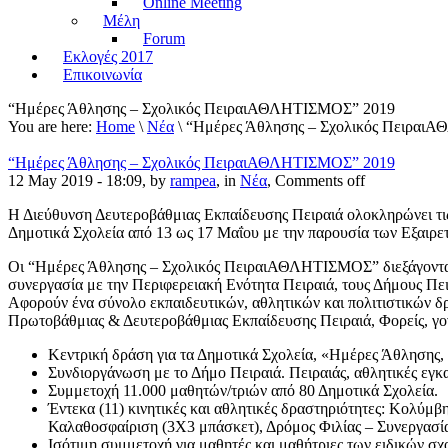
Online Meeting
Μέλη
Forum
Εκλογές 2017
Επικοινωνία
“Ημέρες Άθλησης – Σχολικός ΠειραιΑΘΛΗΤΙΣΜΟΣ” 2019
You are here:
Home
\
Νέα
\ “Ημέρες Άθλησης – Σχολικός Πειραι
“Ημέρες Άθλησης – Σχολικός ΠειραιΑΘΛΗΤΙΣΜΟΣ” 2019
12 May 2019 - 18:09, by
rampea
, in
Νέα
,
Comments off
Η Διεύθυνση Δευτεροβάθμιας Εκπαίδευσης Πειραιά ολοκληρώνει τ
Δημοτικά Σχολεία από 13 ως 17 Μαΐου με την παρουσία των Εξαιρε
Οι “Ημέρες Άθλησης – Σχολικός ΠειραιΑΘΛΗΤΙΣΜΟΣ” διεξάγονται γ
συνεργασία με την Περιφερειακή Ενότητα Πειραιά, τους Δήμους Πει
Αφορούν ένα σύνολο εκπαιδευτικών, αθλητικών και πολιτιστικών δρ
Πρωτοβάθμιας & Δευτεροβάθμιας Εκπαίδευσης Πειραιά, Φορείς, γον
Κεντρική δράση για τα Δημοτικά Σχολεία, «Ημέρες Άθληση
Συνδιοργάνωση με το Δήμο Πειραιά. Πειραιάς, αθλητικές 
Συμμετοχή 11.000 μαθητών/τριών από 80 Δημοτικά Σχολεία.
Έντεκα (11) κινητικές και αθλητικές δραστηριότητες: Κολύμβ
Καλαθοσφαίριση (3Χ3 μπάσκετ), Δρόμος Φιλίας – Συνεργασία
Ισότιμη συμμετοχή για μαθητές και μαθήτριες των ειδικών σχ