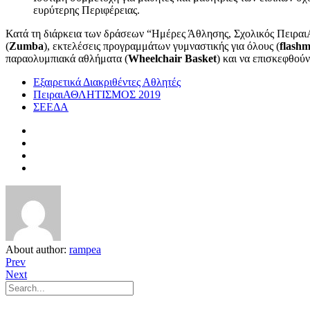
ευρύτερης Περιφέρειας.
Κατά τη διάρκεια των δράσεων “Ημέρες Άθλησης, Σχολικός ΠειραιΑ
(
Zumba
), εκτελέσεις προγραμμάτων γυμναστικής για όλους (
flash
παραολυμπιακά αθλήματα (
Wheelchair Basket
) και να επισκεφθού
Εξαιρετικά Διακριθέντες Αθλητές
ΠειραιΑΘΛΗΤΙΣΜΟΣ 2019
ΣΕΕΔΑ
About author:
rampea
Prev
Next