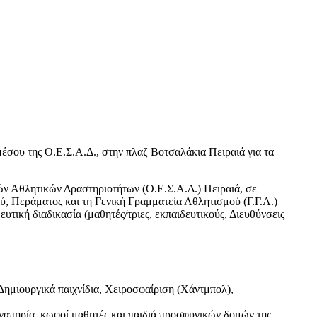
μέσου της Ο.Ε.Σ.Α.Δ., στην πλαζ Βοτσαλάκια Πειραιά για τα
ν Αθλητικών Δραστηριοτήτων (Ο.Ε.Σ.Α.Δ.) Πειραιά, σε
ύ, Περάματος και τη Γενική Γραμματεία Αθλητισμού (Γ.Γ.Α.)
τική διαδικασία (μαθητές/τριες, εκπαιδευτικούς, Διευθύνσεις
 Δημιουργικά παιχνίδια, Χειροσφαίριση (Χάντμπολ),
αναπηρία, κωφοί μαθητές και παιδιά προσφυγικών δομών της