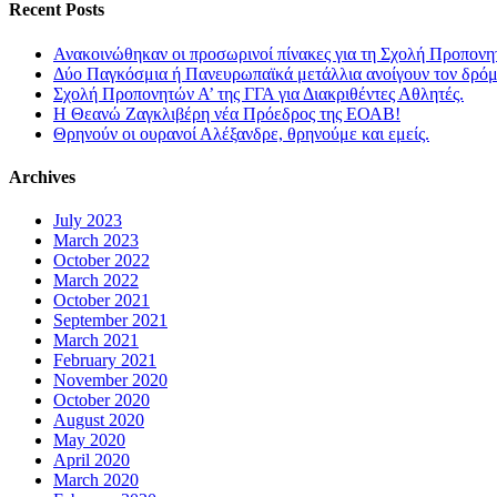
Recent Posts
Ανακοινώθηκαν οι προσωρινοί πίνακες για τη Σχολή Προπονη
Δύο Παγκόσμια ή Πανευρωπαϊκά μετάλλια ανοίγουν τον δρόμο
Σχολή Προπονητών Α’ της ΓΓΑ για Διακριθέντες Αθλητές.
Η Θεανώ Ζαγκλιβέρη νέα Πρόεδρος της ΕΟΑΒ!
Θρηνούν οι ουρανοί Αλέξανδρε, θρηνούμε και εμείς.
Archives
July 2023
March 2023
October 2022
March 2022
October 2021
September 2021
March 2021
February 2021
November 2020
October 2020
August 2020
May 2020
April 2020
March 2020