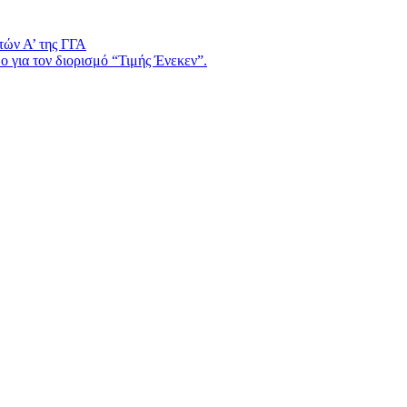
τών Α’ της ΓΓΑ
 για τον διορισμό “Τιμής Ένεκεν”.