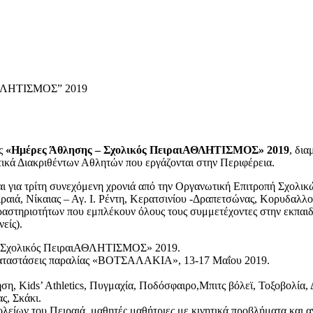
ΑΘΛΗΤΙΣΜΟΣ” 2019
ις
«Ημέρες Άθλησης – Σχολικός ΠειραιΑΘΛΗΤΙΣΜΟΣ» 2019
, δια
τικά Διακριθέντων Αθλητών που εργάζονται στην Περιφέρεια.
ια τρίτη συνεχόμενη χρονιά από την Οργανωτική Επιτροπή Σχολικώ
ραιά, Νίκαιας – Αγ. Ι. Ρέντη, Κερατσινίου -Δραπετσώνας, Κορυδαλλο
αστηριοτήτων που εμπλέκουν όλους τους συμμετέχοντες στην εκπαιδευ
είς).
ς, Σχολικός ΠειραιΑΘΛΗΤΙΣΜΟΣ» 2019.
εγκαταστάσεις παραλίας «ΒΟΤΣΑΛΑΚΙΑ», 13-17 Μαΐου 2019.
ηση, Kids’ Athletics, Πυγμαχία, Ποδόσφαιρο,Μπιτς βόλεϊ, Τοξοβολία,
ς, Σκάκι.
ολείων του Πειραιά, μαθητές μαθήτριες με κινητικά προβλήματα και 