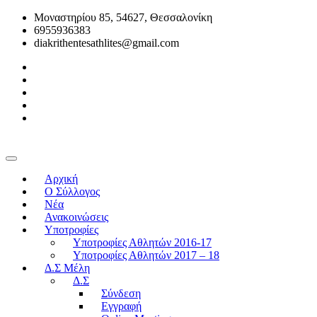
Μοναστηρίου 85, 54627, Θεσσαλονίκη
6955936383
diakrithentesathlites@gmail.com
Αρχική
O Σύλλογος
Νέα
Ανακοινώσεις
Υποτροφίες
Υποτροφίες Αθλητών 2016-17
Υποτροφίες Αθλητών 2017 – 18
Δ.Σ Μέλη
Δ.Σ
Σύνδεση
Εγγραφή