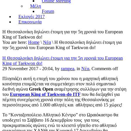
Online Meeting
Μέλη
Forum
Εκλογές 2017
Επικοινωνία
Η Θεσσαλονίκη δηλώνει έτοιμη για την 5η χρονιά του European
King of Taekwon do!
You are here:
Home
\
Νέα
\ Η Θεσσαλονίκη δηλώνει έτοιμη για
την 5η χρονιά του European King of Taekwon do!
Η Θεσσαλονίκη δηλώνει έτοιμη για την 5η χρονιά του European
King of Taekwon do!
29 November 2017 - 20:04, by
rampea
, in
Νέα
,
Comments off
Πλησιάζει αυτή η εποχή του χρόνου που η μαχητική αθλητική
κοινότητα ετοιμάζεται να συμμετάσχει στον πολύ σημαντικό
διεθνή αγώνα
Greek Open
αναμέτρησης συλλόγων για την στέψη
του
European King of Taekwon-do ITF
που θα διεξαχθεί για
πέμπτη συνεχόμενη χρονιά στην πόλη της Θεσσαλονίκης με
περισσότερους από 1.000 αθλητές και αθλήτριες από 15 χώρες!
Το “Κονταξοπούλειο Αθλητικό Κέντρο” στο Ωραιόκαστρο θα
υποδεχτεί το Σάββατο 16 Δεκεμβρίου τους για τους
προκριματικούς αγώνες ενώ το κλειστό γήπεδο στο αθλητικό
συγκρότημα της ΧΑΝΘ την Κυριακή 17 Δεκεμβρίου θα