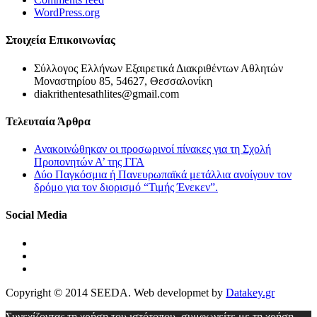
WordPress.org
Στοιχεία Επικοινωνίας
Σύλλογος Ελλήνων Εξαιρετικά Διακριθέντων Αθλητών
Μοναστηρίου 85, 54627, Θεσσαλονίκη
diakrithentesathlites@gmail.com
Τελευταία Άρθρα
Ανακοινώθηκαν οι προσωρινοί πίνακες για τη Σχολή
Προπονητών Α’ της ΓΓΑ
Δύο Παγκόσμια ή Πανευρωπαϊκά μετάλλια ανοίγουν τον
δρόμο για τον διορισμό “Τιμής Ένεκεν”.
Social Media
Copyright © 2014 SEEDA. Web developmet by
Datakey.gr
Συνεχίζοντας τη χρήση του ιστότοπου, συμφωνείτε με τη χρήση