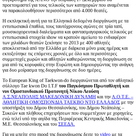
προετοιμαστεί για τους τελικούς των κατηγοριών που αναμένεται
να παρακολουθήσουν περισσότεροι από 4.000 θεατές.
Η εκπληκτική αυτή για τα Ελληνικά δεδομένα διοργάνωση με τα
εντυπωσιακά έπαθλα, τους ταυτόχρονους αγώνες σε τρία ταπί,
μουσικοχορευτικά διαλείμματα και φαντασμαγορικούς τελικούς με
εντυπωσιακά στοιχεία show να κρατούν αμείωτο το ενδιαφέρον
των χιλιάδων θεατών ξεκίνησε το 2013 με 400 αθλητές
αποκλειστικά από την Ελλάδα με διάρκεια μόνο μιας ημέρας και
εκτοξεύτηκε τις επόμενες χρονιές με όλο και περισσότερες
συμμετοχές χωρών και αθλητών καθιερώνοντας τη διοργάνωση σε
μια από τις κορυφαίες στην Ευρώπη και δημιουργώντας την ανάγκη
για δυο μοίρασμα της διοργάνωσης σε δυο ημέρες.
Το European King of Taekwon-do διοργανώνεται από τον αθλητικό
σύλλογο Tae kwon Do I.T.F
του Παγκόσμιου Πρωταθλητή και
νυν Ομοσπονδιακού Προπονητή Νίκου Λεούση
Α.Σ.ΝΕΑΠΟΛΗΣ ΜΑΚΕΔΟΝΙΚΗ ΔΥΝΑΜΗ
και την
Α.Ο.Τ.Ε. –
ΑΘΛΗΤΙΚΗ ΟΜΟΣΠΟΝΔΙΑ ΤΑΕΚΒΟ ΝΤΟ ΕΛΛΑΔΟΣ
με την
υποστήριξη του Δήμου Θεσσαλονίκης, του Δήμου Νεάπολης –
Συκεών και πλήθους επιχειρήσεων που συμμετέχουν με χορηγείες,
ενώ τελεί υπό την αιγίδα της Περιφέρειας Κεντρικής Μακεδονίας –
Μ.Ε. Θεσσαλονίκης και του
ΣΕΕΔΑ.
Για να μπείτε στο mood της διοργάνωσης δειτε το
video
με τα