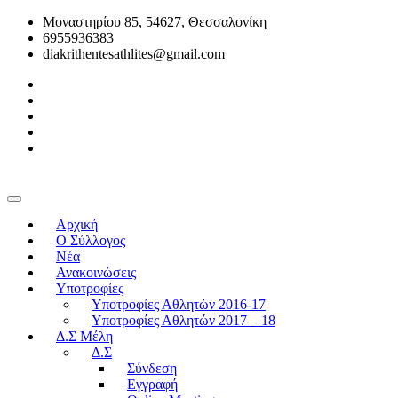
Μοναστηρίου 85, 54627, Θεσσαλονίκη
6955936383
diakrithentesathlites@gmail.com
Αρχική
O Σύλλογος
Νέα
Ανακοινώσεις
Υποτροφίες
Υποτροφίες Αθλητών 2016-17
Υποτροφίες Αθλητών 2017 – 18
Δ.Σ Μέλη
Δ.Σ
Σύνδεση
Εγγραφή