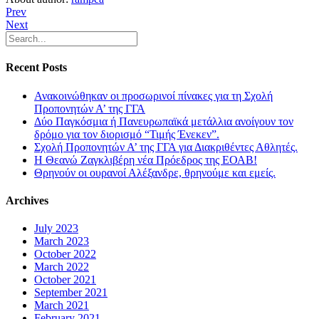
Prev
Next
Recent Posts
Ανακοινώθηκαν οι προσωρινοί πίνακες για τη Σχολή
Προπονητών Α’ της ΓΓΑ
Δύο Παγκόσμια ή Πανευρωπαϊκά μετάλλια ανοίγουν τον
δρόμο για τον διορισμό “Τιμής Ένεκεν”.
Σχολή Προπονητών Α’ της ΓΓΑ για Διακριθέντες Αθλητές.
Η Θεανώ Ζαγκλιβέρη νέα Πρόεδρος της ΕΟΑΒ!
Θρηνούν οι ουρανοί Αλέξανδρε, θρηνούμε και εμείς.
Archives
July 2023
March 2023
October 2022
March 2022
October 2021
September 2021
March 2021
February 2021