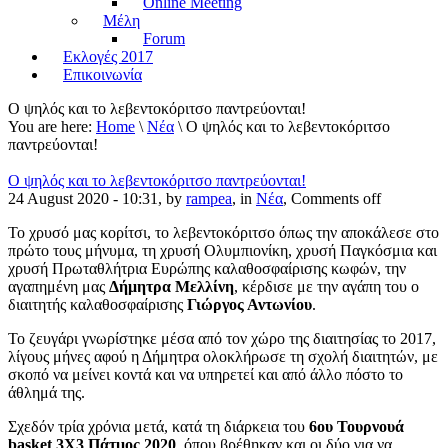
Online Meeting
Μέλη
Forum
Εκλογές 2017
Επικοινωνία
Ο ψηλός και το λεβεντοκόριτσο παντρεύονται!
You are here:
Home
\
Νέα
\ Ο ψηλός και το λεβεντοκόριτσο
παντρεύονται!
Ο ψηλός και το λεβεντοκόριτσο παντρεύονται!
24 August 2020 - 10:31, by
rampea
, in
Νέα
,
Comments off
Το χρυσό μας κορίτσι, το λεβεντοκόριτσο όπως την αποκάλεσε στο
πρώτο τους μήνυμα, τη χρυσή Ολυμπιονίκη, χρυσή Παγκόσμια και
χρυσή Πρωταθλήτρια Ευρώπης καλαθοσφαίρισης κωφών, την
αγαπημένη μας
Δήμητρα Μελλίνη
, κέρδισε με την αγάπη του ο
διαιτητής καλαθοσφαίρισης
Γιώργος Αντωνίου
.
Το ζευγάρι γνωρίστηκε μέσα από τον χώρο της διαιτησίας το 2017,
λίγους μήνες αφού η Δήμητρα ολοκλήρωσε τη σχολή διαιτητών, με
σκοπό να μείνει κοντά και να υπηρετεί και από άλλο πόστο το
άθλημά της.
Σχεδόν τρία χρόνια μετά, κατά τη διάρκεια του
6ου Τουρνουά
basket 3X3 Πάτμος 2020
, όπου βρέθηκαν και οι δύο για να