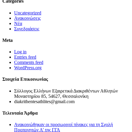
Categories
Uncategorized
Ανακοινώσεις
Νέα
Συνεδριάσεις
Meta
Log in
Entries feed
Comments feed
WordPress.org
Στοιχεία Επικοινωνίας
Σύλλογος Ελλήνων Εξαιρετικά Διακριθέντων Αθλητών
Μοναστηρίου 85, 54627, Θεσσαλονίκη
diakrithentesathlites@gmail.com
Τελευταία Άρθρα
Ανακοινώθηκαν οι προσωρινοί πίνακες για τη Σχολή
Προπονητών Α’ της ΓΓΑ