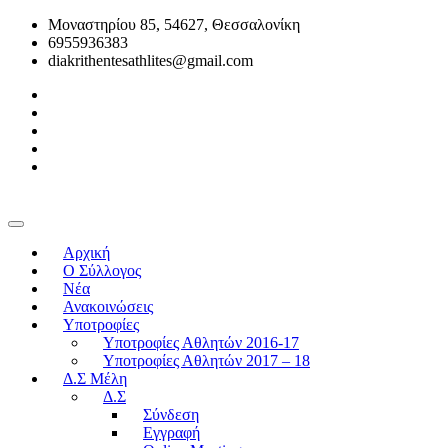
Μοναστηρίου 85, 54627, Θεσσαλονίκη
6955936383
diakrithentesathlites@gmail.com
Αρχική
O Σύλλογος
Νέα
Ανακοινώσεις
Υποτροφίες
Υποτροφίες Αθλητών 2016-17
Υποτροφίες Αθλητών 2017 – 18
Δ.Σ Μέλη
Δ.Σ
Σύνδεση
Εγγραφή