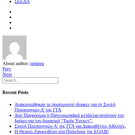
ΣΕΕΔΑ
About author:
rampea
Prev
Next
Recent Posts
Ανακοινώθηκαν οι προσωρινοί πίνακες για τη Σχολή
Προπονητών Α’ της ΓΓΑ
Δύο Παγκόσμια ή Πανευρωπαϊκά μετάλλια ανοίγουν τον
δρόμο για τον διορισμό “Τιμής Ένεκεν”.
Σχολή Προπονητών Α’ της ΓΓΑ για Διακριθέντες Αθλητές.
Η Θεανώ Ζαγκλιβέρη νέα Πρόεδρος της ΕΟΑΒ!