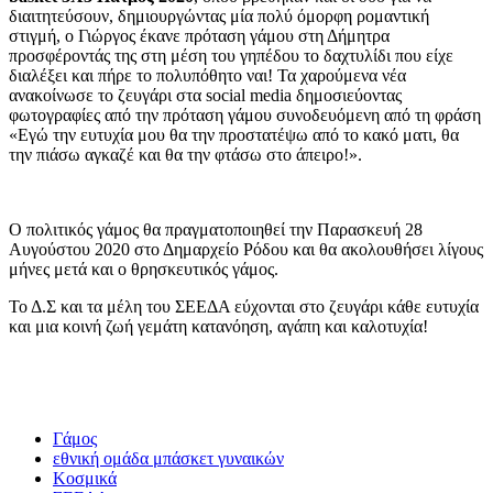
διαιτητεύσουν, δημιουργώντας μία πολύ όμορφη ρομαντική
στιγμή, ο Γιώργος έκανε πρόταση γάμου στη Δήμητρα
προσφέροντάς της στη μέση του γηπέδου το δαχτυλίδι που είχε
διαλέξει και πήρε το πολυπόθητο ναι!
Τα χαρούμενα νέα
ανακοίνωσε το ζευγάρι στα social media δημοσιεύοντας
φωτογραφίες από την πρόταση γάμου συνοδευόμενη από τη φράση
«Εγώ την ευτυχία μου θα την προστατέψω από το κακό ματι, θα
την πιάσω αγκαζέ και θα την φτάσω στο άπειρο!».
Ο πολιτικός γάμος θα πραγματοποιηθεί την Παρασκευή 28
Αυγούστου 2020 στο Δημαρχείο Ρόδου και θα ακολουθήσει λίγους
μήνες μετά και ο θρησκευτικός γάμος.
Το Δ.Σ και τα μέλη του ΣΕΕΔΑ εύχονται στο ζευγάρι κάθε ευτυχία
και μια κοινή ζωή γεμάτη κατανόηση, αγάπη και καλοτυχία!
Γάμος
εθνική ομάδα μπάσκετ γυναικών
Κοσμικά