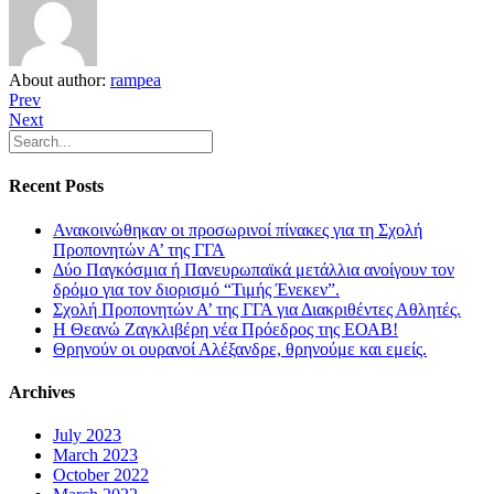
About author:
rampea
Prev
Next
Recent Posts
Ανακοινώθηκαν οι προσωρινοί πίνακες για τη Σχολή
Προπονητών Α’ της ΓΓΑ
Δύο Παγκόσμια ή Πανευρωπαϊκά μετάλλια ανοίγουν τον
δρόμο για τον διορισμό “Τιμής Ένεκεν”.
Σχολή Προπονητών Α’ της ΓΓΑ για Διακριθέντες Αθλητές.
Η Θεανώ Ζαγκλιβέρη νέα Πρόεδρος της ΕΟΑΒ!
Θρηνούν οι ουρανοί Αλέξανδρε, θρηνούμε και εμείς.
Archives
July 2023
March 2023
October 2022