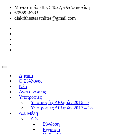
Μοναστηρίου 85, 54627, Θεσσαλονίκη
6955936383
diakrithentesathlites@gmail.com
Αρχική
O Σύλλογος
Νέα
Ανακοινώσεις
Υποτροφίες
Υποτροφίες Αθλητών 2016-17
Υποτροφίες Αθλητών 2017 – 18
Δ.Σ Μέλη
Δ.Σ
Σύνδεση
Εγγραφή