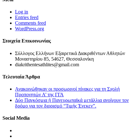
Log in
Entries feed
Comments feed
WordPress.org
Στοιχεία Επικοινωνίας
Σύλλογος Ελλήνων Εξαιρετικά Διακριθέντων Αθλητών
Μοναστηρίου 85, 54627, Θεσσαλονίκη
diakrithentesathlites@gmail.com
Τελευταία Άρθρα
Ανακοινώθηκαν οι προσωρινοί πίνακες για τη Σχολή
Προπονητών Α’ της ΓΓΑ
Δύο Παγκόσμια ή Πανευρωπαϊκά μετάλλια ανοίγουν τον
δρόμο για τον διορισμό “Τιμής Ένεκεν”.
Social Media