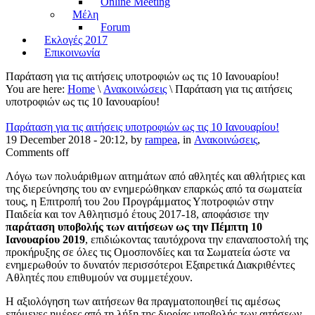
Online Meeting
Μέλη
Forum
Εκλογές 2017
Επικοινωνία
Παράταση για τις αιτήσεις υποτροφιών ως τις 10 Ιανουαρίου!
You are here:
Home
\
Ανακοινώσεις
\ Παράταση για τις αιτήσεις
υποτροφιών ως τις 10 Ιανουαρίου!
Παράταση για τις αιτήσεις υποτροφιών ως τις 10 Ιανουαρίου!
19 December 2018 - 20:12, by
rampea
, in
Ανακοινώσεις
,
Comments off
Λόγω των πολυάριθμων αιτημάτων από αθλητές και αθλήτριες και
της διερεύνησης του αν ενημερώθηκαν επαρκώς από τα σωματεία
τους, η Επιτροπή του 2ου Προγράμματος Υποτροφιών στην
Παιδεία και τον Αθλητισμό έτους 2017-18, αποφάσισε την
παράταση υποβολής των αιτήσεων ως την Πέμπτη 10
Ιανουαρίου 2019
, επιδιώκοντας ταυτόχρονα την επαναποστολή της
προκήρυξης σε όλες τις Ομοσπονδίες και τα Σωματεία ώστε να
ενημερωθούν το δυνατόν περισσότεροι Εξαιρετικά Διακριθέντες
Αθλητές που επιθυμούν να συμμετέχουν.
Η αξιολόγηση των αιτήσεων θα πραγματοποιηθεί τις αμέσως
επόμενες ημέρες από τη λήξη της διορίας υποβολής των αιτήσεων