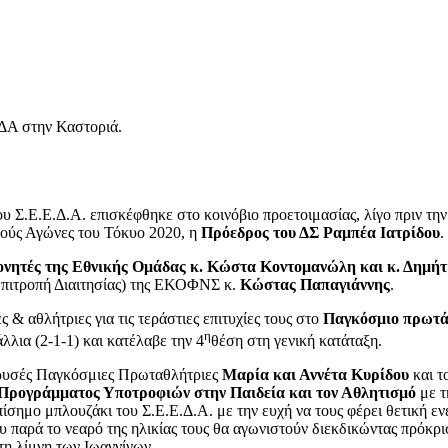
ΔΑ στην Καστοριά.
του Σ.Ε.Ε.Δ.Α. επισκέφθηκε στο κοινόβιο προετοιμασίας, λίγο πριν
κούς Αγώνες του Τόκυο 2020, η
Πρόεδρος του ΔΣ
Ραμπέα Ιατρίδου
.
νητές της Εθνικής Ομάδας κ. Κώστα Κοντομανώλη και κ. Δημή
πιτροπή Διαιτησίας) της ΕΚΟΦΝΣ κ.
Κώστας Παπαγιάννης
.
 αθλήτριες για τις τεράστιες επιτυχίες τους στο
Παγκόσμιο πρωτ
η
λια (2-1-1) και κατέλαβε την 4
θέση στη γενική κατάταξη.
 χρυσές Παγκόσμιες Πρωταθλήτριες
Μαρία και Αννέτα Κυρίδου
και τ
Προγράμματος Υποτροφιών στην Παιδεία και τον Αθλητισμό
με τ
ίσημο μπλουζάκι του Σ.Ε.Ε.Δ.Α. με την ευχή να τους φέρει θετική εν
αρά το νεαρό της ηλικίας τους θα αγωνιστούν διεκδικώντας πρόκρι
η λίμνη των Ιωαννίνων.