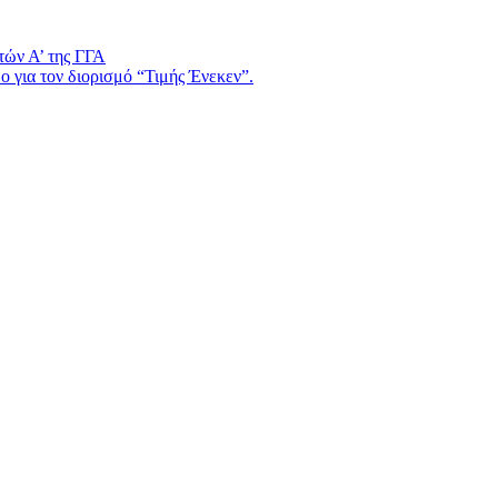
τών Α’ της ΓΓΑ
 για τον διορισμό “Τιμής Ένεκεν”.