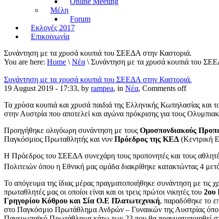
Online Meeting
Μέλη
Forum
Εκλογές 2017
Επικοινωνία
Συνάντηση με τα χρυσά κουπιά του ΣΕΕΔΑ στην Καστοριά.
You are here:
Home
\
Νέα
\ Συνάντηση με τα χρυσά κουπιά του ΣΕΕ
Συνάντηση με τα χρυσά κουπιά του ΣΕΕΔΑ στην Καστοριά.
19 August 2019 - 17:33, by
rampea
, in
Νέα
,
Comments off
Τα χρύσα κουπιά και χρυσά παιδιά της Ελληνικής Κωπηλασίας και 
στην Αυστρία που αποτελεί και αγώνα πρόκρισης για τους Ολυμπια
Προηγήθηκε ολιγόωρη συνάντηση με τους
Ομοσπονδιακούς Προπο
Παγκόσμιος Πρωταθλητής και νυν
Πρόεδρος της ΚΕΔ
(Κεντρική Ε
Η Πρόεδρος του ΣΕΕΔΑ συνεχάρη τους προπονητές και τους αθλητές &
Πολιτειών όπου η Εθνική μας ομάδα διακρίθηκε κατακτώντας 4 μετάλ
Το απόγευμα της ίδιας μέρας πραγματοποιήθηκε συνάντηση με τις
πρωταθλητές μας οι οποίοι είναι και οι τρεις πρώτοι νικητές του
2ου 
Γρηγορίου Κόθρου και Σία Ο.Ε
Πλατωτεχνική
, παραδόθηκε το επ
στο Παγκόσμιο Πρωτάθλημα Ανδρών – Γυναικών της Αυστρίας όπου π
Πανευωπαϊκό Πρωτάθλημα κάτω των 23 που θα πραγματοποιηθεί στ