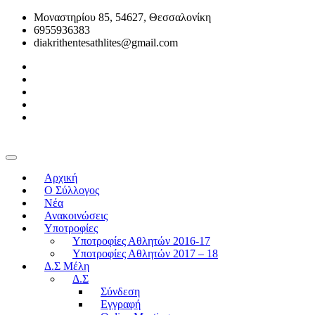
Μοναστηρίου 85, 54627, Θεσσαλονίκη
6955936383
diakrithentesathlites@gmail.com
Αρχική
O Σύλλογος
Νέα
Ανακοινώσεις
Υποτροφίες
Υποτροφίες Αθλητών 2016-17
Υποτροφίες Αθλητών 2017 – 18
Δ.Σ Μέλη
Δ.Σ
Σύνδεση
Εγγραφή