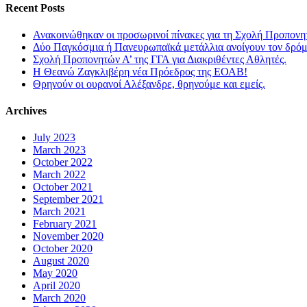
Recent Posts
Ανακοινώθηκαν οι προσωρινοί πίνακες για τη Σχολή Προπονη
Δύο Παγκόσμια ή Πανευρωπαϊκά μετάλλια ανοίγουν τον δρόμο
Σχολή Προπονητών Α’ της ΓΓΑ για Διακριθέντες Αθλητές.
Η Θεανώ Ζαγκλιβέρη νέα Πρόεδρος της ΕΟΑΒ!
Θρηνούν οι ουρανοί Αλέξανδρε, θρηνούμε και εμείς.
Archives
July 2023
March 2023
October 2022
March 2022
October 2021
September 2021
March 2021
February 2021
November 2020
October 2020
August 2020
May 2020
April 2020
March 2020