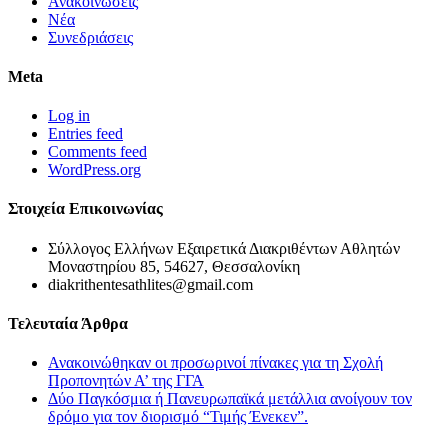
Ανακοινώσεις
Νέα
Συνεδριάσεις
Meta
Log in
Entries feed
Comments feed
WordPress.org
Στοιχεία Επικοινωνίας
Σύλλογος Ελλήνων Εξαιρετικά Διακριθέντων Αθλητών
Μοναστηρίου 85, 54627, Θεσσαλονίκη
diakrithentesathlites@gmail.com
Τελευταία Άρθρα
Ανακοινώθηκαν οι προσωρινοί πίνακες για τη Σχολή
Προπονητών Α’ της ΓΓΑ
Δύο Παγκόσμια ή Πανευρωπαϊκά μετάλλια ανοίγουν τον
δρόμο για τον διορισμό “Τιμής Ένεκεν”.