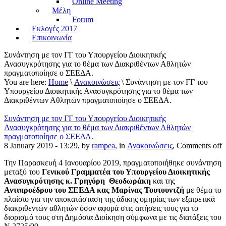
Online Meeting
Μέλη
Forum
Εκλογές 2017
Επικοινωνία
Συνάντηση με τον ΓΓ του Υπουργείου Διοικητικής
Ανασυγκρότησης για το θέμα των Διακριθέντων Αθλητών
πραγματοποίησε ο ΣΕΕΔΑ.
You are here:
Home
\
Ανακοινώσεις
\ Συνάντηση με τον ΓΓ του
Υπουργείου Διοικητικής Ανασυγκρότησης για το θέμα των
Διακριθέντων Αθλητών πραγματοποίησε ο ΣΕΕΔΑ.
Συνάντηση με τον ΓΓ του Υπουργείου Διοικητικής
Ανασυγκρότησης για το θέμα των Διακριθέντων Αθλητών
πραγματοποίησε ο ΣΕΕΔΑ.
8 January 2019 - 13:29, by
rampea
, in
Ανακοινώσεις
,
Comments off
Την Παρασκευή 4 Ιανουαρίου 2019, πραγματοποιήθηκε συνάντηση
μεταξύ του
Γενικού Γραμματέα του Υπουργείου Διοικητικής
Ανασυγκρότησης κ. Γρηγόρη Θεοδωράκη
και της
Αντιπροέδρου του ΣΕΕΔΑ κας Μαρίνας Τουτουντζή
με θέμα το
πλαίσιο για την αποκατάσταση της άδικης ομηρίας των εξαιρετικά
διακριθεντών αθλητών όσον αφορά στις αιτήσεις τους για το
διορισμό τους στη Δημόσια Διοίκηση σύμφωνα με τις διατάξεις του