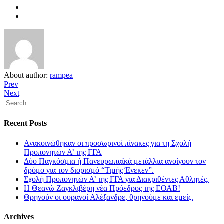
About author:
rampea
Prev
Next
Recent Posts
Ανακοινώθηκαν οι προσωρινοί πίνακες για τη Σχολή
Προπονητών Α’ της ΓΓΑ
Δύο Παγκόσμια ή Πανευρωπαϊκά μετάλλια ανοίγουν τον
δρόμο για τον διορισμό “Τιμής Ένεκεν”.
Σχολή Προπονητών Α’ της ΓΓΑ για Διακριθέντες Αθλητές.
Η Θεανώ Ζαγκλιβέρη νέα Πρόεδρος της ΕΟΑΒ!
Θρηνούν οι ουρανοί Αλέξανδρε, θρηνούμε και εμείς.
Archives