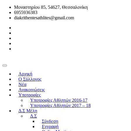
Μοναστηρίου 85, 54627, Θεσσαλονίκη
6955936383
diakrithentesathlites@gmail.com
Αρχική
O Σύλλογος
Νέα
Ανακοινώσεις
Υποτροφίες
Υποτροφίες Αθλητών 2016-17
Υποτροφίες Αθλητών 2017 – 18
Δ.Σ Μέλη
Δ.Σ
Σύνδεση
Εγγραφή