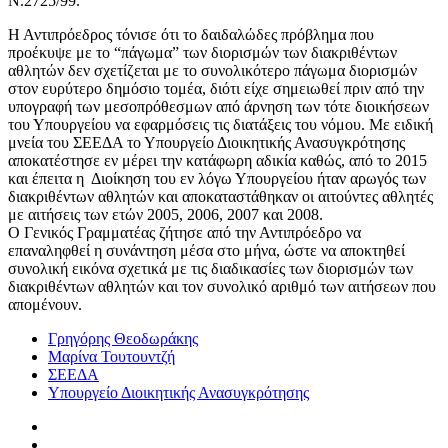
Ν.2725/99.
Η Αντιπρόεδρος τόνισε ότι το δαιδαλώδες πρόβλημα που
προέκυψε με το “πάγωμα” των διορισμών των διακριθέντων
αθλητών δεν σχετίζεται με το συνολικότερο πάγωμα διορισμών
στον ευρύτερο δημόσιο τομέα, διότι είχε σημειωθεί πριν από την
υπογραφή των μεσοπρόθεσμων από άρνηση των τότε διοικήσεων
του Υπουργείου να εφαρμόσεις τις διατάξεις του νόμου. Με ειδική
μνεία του ΣΕΕΔΑ το Υπουργείο Διοικητικής Ανασυγκρότησης
αποκατέστησε εν μέρει την κατάφωρη αδικία καθώς, από το 2015
και έπειτα η Διοίκηση του εν λόγω Υπουργείου ήταν αρωγός των
διακριθέντων αθλητών και αποκαταστάθηκαν οι αιτούντες αθλητές
με αιτήσεις των ετών 2005, 2006, 2007 και 2008.
Ο Γενικός Γραμματέας ζήτησε από την Αντιπρόεδρο να
επαναληφθεί η συνάντηση μέσα στο μήνα, ώστε να αποκτηθεί
συνολική εικόνα σχετικά με τις διαδικασίες των διορισμών των
διακριθέντων αθλητών και τον συνολικό αριθμό των αιτήσεων που
απομένουν.
Γρηγόρης Θεοδωράκης
Μαρίνα Τουτουντζή
ΣΕΕΔΑ
Υπουργείο Διοικητικής Ανασυγκρότησης