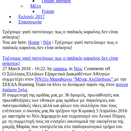
Online Meeting
Μέλη
Forum
Εκλογές 2017
Επικοινωνία
Τρέχουμε γιατί πιστεύουμε πως ο παιδικός καρκίνος δεν είναι
ανίκητος!
You are here:
Home
\
Νέα
\ Τρέχουμε γιατί πιστεύουμε πως ο
παιδικός καρκίνος δεν είναι ανίκητος!
Τρέχουμε γιατί πιστεύουμε πως ο παιδικός καρκίνος δεν είναι
ανίκητος!
27 March 2016 - 16:22, by
rampea
, in
Νέα
,
Comments off
O Σύλλογος Ελλήνων Εξαιρετικά Διακριθέντων Αθλητών
συμμετέχει στον
ΝΝ11ο Μαραθώνιο “Μέγας Αλέξανδρος”
με την
ΣΕΕΔΑ Running Team να δίνει το δυναμικό παρόν της στον
αγώνα
δρόμου 5χλμ
.
Η συμμετοχή της ομάδας μας με 36 δρομείς, πρωταθλητές και
πρωταθλήτριες των εθνικών μας ομάδων με παγκόσμιες και
πανευρωπαϊκές νίκες αλλά και φίλων του συλλόγου που τους
ενέπνευσε ο σκοπός μας θα τρέξουν την Κυριακή 3 Απριλίου 2016
με αφετηρία το Νέο Δημαρχείο και τερματισμό τον Λευκό Πύργο,
με τη συμμετοχή τους να ενισχύει οικονομικά την οικογένεια της
μικρής Μαρίας που νοσηλεύεται στο παιδογκολογικό τμήμα του