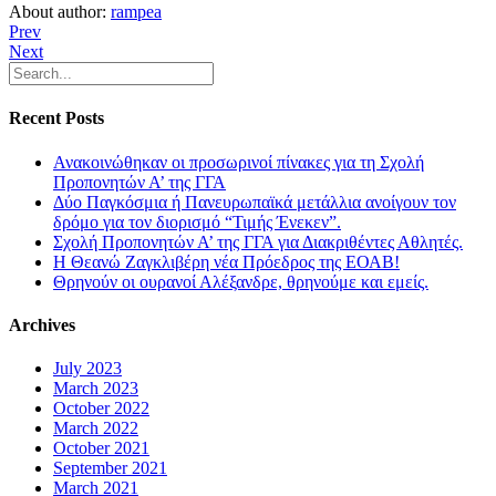
About author:
rampea
Prev
Next
Recent Posts
Ανακοινώθηκαν οι προσωρινοί πίνακες για τη Σχολή
Προπονητών Α’ της ΓΓΑ
Δύο Παγκόσμια ή Πανευρωπαϊκά μετάλλια ανοίγουν τον
δρόμο για τον διορισμό “Τιμής Ένεκεν”.
Σχολή Προπονητών Α’ της ΓΓΑ για Διακριθέντες Αθλητές.
Η Θεανώ Ζαγκλιβέρη νέα Πρόεδρος της ΕΟΑΒ!
Θρηνούν οι ουρανοί Αλέξανδρε, θρηνούμε και εμείς.
Archives
July 2023
March 2023
October 2022
March 2022
October 2021
September 2021
March 2021