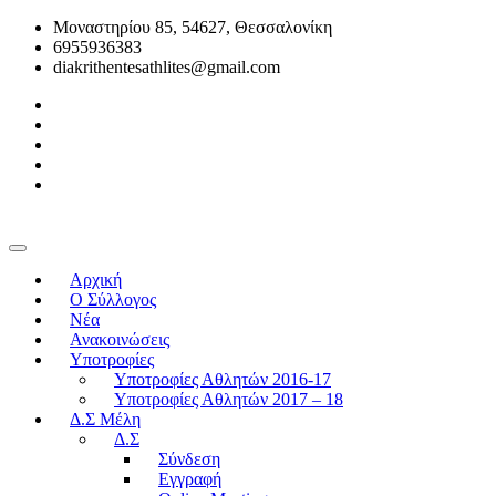
Μοναστηρίου 85, 54627, Θεσσαλονίκη
6955936383
diakrithentesathlites@gmail.com
Αρχική
O Σύλλογος
Νέα
Ανακοινώσεις
Υποτροφίες
Υποτροφίες Αθλητών 2016-17
Υποτροφίες Αθλητών 2017 – 18
Δ.Σ Μέλη
Δ.Σ
Σύνδεση
Εγγραφή