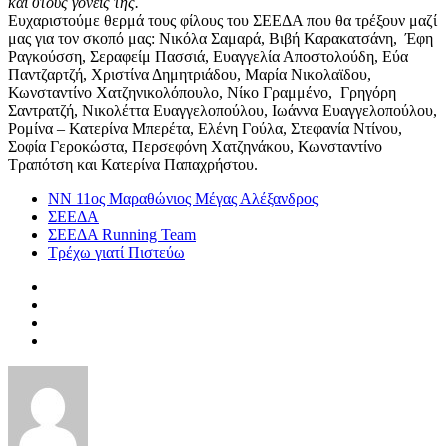
και στους γονείς της.
Ευχαριστούμε θερμά τους φίλους του ΣΕΕΔΑ που θα τρέξουν μαζί
μας για τον σκοπό μας: Νικόλα Σαμαρά, Βιβή Καρακατσάνη, Έφη
Ραγκούσση, Σεραφείμ Πασσιά, Ευαγγελία Αποστολούδη, Εύα
Παντζαρτζή, Χριστίνα Δημητριάδου, Μαρία Νικολαϊδου,
Κωνσταντίνο Χατζηνικολόπουλο, Νίκο Γραμμένο, Γρηγόρη
Σαντρατζή, Νικολέττα Ευαγγελοπούλου, Ιωάννα Ευαγγελοπούλου,
Ρομίνα – Κατερίνα Μπερέτα, Ελένη Γούλα, Στεφανία Ντίνου,
Σοφία Γεροκώστα, Περσεφόνη Χατζηνάκου, Κωνσταντίνο
Τραπότση και Κατερίνα Παπαχρήστου.
ΝΝ 11ος Μαραθώνιος Μέγας Αλέξανδρος
ΣΕΕΔΑ
ΣΕΕΔΑ Running Team
Τρέχω γιατί Πιστεύω