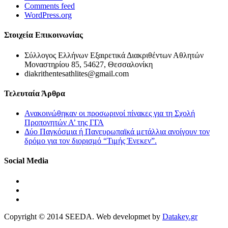
Comments feed
WordPress.org
Στοιχεία Επικοινωνίας
Σύλλογος Ελλήνων Εξαιρετικά Διακριθέντων Αθλητών
Μοναστηρίου 85, 54627, Θεσσαλονίκη
diakrithentesathlites@gmail.com
Τελευταία Άρθρα
Ανακοινώθηκαν οι προσωρινοί πίνακες για τη Σχολή
Προπονητών Α’ της ΓΓΑ
Δύο Παγκόσμια ή Πανευρωπαϊκά μετάλλια ανοίγουν τον
δρόμο για τον διορισμό “Τιμής Ένεκεν”.
Social Media
Copyright © 2014 SEEDA. Web developmet by
Datakey.gr