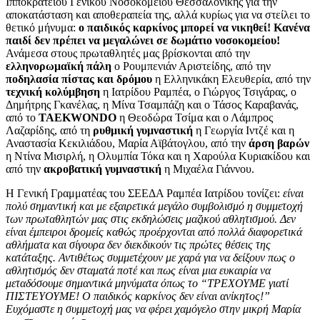
Ιπποκράτειου Γενικού Νοσοκομείου Θεσσαλονίκης για την
αποκατάσταση και αποθεραπεία της, αλλά κυρίως για να στείλει το
θετικό μήνυμα:
ο παιδικός καρκίνος μπορεί να νικηθεί! Κανένα
παιδί δεν πρέπει να μεγαλώνει σε δωμάτιο νοσοκομείου!
Ανάμεσα στους πρωταθλητές μας βρίσκονται από την
ελληνορωμαϊκή πάλη
ο
Ρουμπενιάν Αριστείδης, από την
ποδηλασία πίστας και δρόμου
η Ελληνικάκη Ελευθερία, από την
τεχνική κολύμβηση
η Ιατρίδου Ραμπέα, ο Γιώργος Τσιγάρας, ο
Δημήτρης Γκανέλας, η Μίνα Τσαμπάζη και ο Τάσος Καραβανάς,
από το
TAEKWONDO
η Θεοδώρα Τσίμα και ο Λάμπρος
Λαζαρίδης, από τη
ρυθμική γυμναστική
η Γεωργία Ιντζέ και η
Αναστασία Κεκιλιάδου, Μαρία Αϊβάτογλου, από την
άρση βαρών
η Ντίνα Μισιρλή, η Ολυμπία Τόκα και η Χαρούλα Κυριακίδου και
από την
ακροβατική γυμναστική
η Μιχαέλα Γιάννου.
Η Γενική Γραμματέας του ΣΕΕΔΑ Ραμπέα Ιατρίδου τονίζει:
είναι
πολύ σημαντική και με εξαιρετικά μεγάλο συμβολισμό η συμμετοχή
των πρωταθλητών μας στις εκδηλώσεις μαζικού αθλητισμού. Δεν
είναι έμπειροι δρομείς καθώς προέρχονται από πολλά διαφορετικά
αθλήματα και σίγουρα δεν διεκδικούν τις πρώτες θέσεις της
κατάταξης. Αντιθέτως συμμετέχουν με χαρά για να δείξουν πως ο
αθλητισμός δεν σταματά ποτέ και πως είναι μια ευκαιρία να
μεταδόσουμε σημαντικά μηνύματα όπως το “ΤΡΕΧΟΥΜΕ γιατί
ΠΙΣΤΕΥΟΥΜΕ! Ο παιδικός καρκίνος δεν είναι ανίκητος!”
Ευχόμαστε η συμμετοχή μας να φέρει χαμόγελο στην μικρή Μαρία