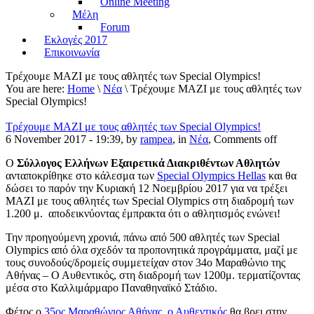
Online Meeting
Μέλη
Forum
Εκλογές 2017
Επικοινωνία
Τρέχουμε ΜΑΖΙ με τους αθλητές των Special Olympics!
You are here:
Home
\
Νέα
\ Τρέχουμε ΜΑΖΙ με τους αθλητές των
Special Olympics!
Τρέχουμε ΜΑΖΙ με τους αθλητές των Special Olympics!
6 November 2017 - 19:39, by
rampea
, in
Νέα
,
Comments off
Ο
Σύλλογος Ελλήνων Εξαιρετικά Διακριθέντων Αθλητών
ανταποκρίθηκε στο κάλεσμα των
Special Olympics Hellas
και θα
δώσει το παρόν την Κυριακή 12 Νοεμβρίου 2017 για να τρέξει
MAZI με τους αθλητές των Special Olympics στη διαδρομή των
1.200 μ. αποδεικνύοντας έμπρακτα ότι ο αθλητισμός ενώνει!
Την προηγούμενη χρονιά, πάνω από 500 αθλητές των Special
Olympics από όλα σχεδόν τα προπονητικά προγράμματα, μαζί με
τους συνοδούς/δρομείς συμμετείχαν στον 34ο Μαραθώνιο της
Αθήνας – Ο Αυθεντικός, στη διαδρομή των 1200μ. τερματίζοντας
μέσα στο Καλλιμάρμαρο Παναθηναϊκό Στάδιο.
Φέτος ο
35ος Μαραθώνιος Αθήνας, ο Αυθεντικός
θα βρει στην