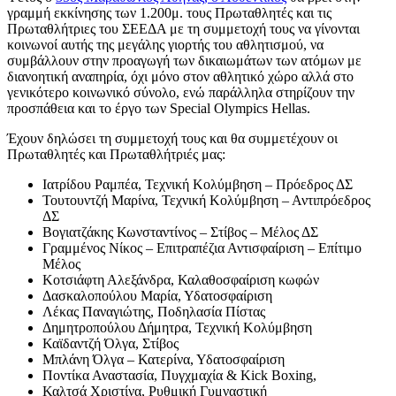
γραμμή εκκίνησης των 1.200μ. τους Πρωταθλητές και τις
Πρωταθλήτριες του ΣΕΕΔΑ με τη συμμετοχή τους να γίνονται
κοινωνοί αυτής της μεγάλης γιορτής του αθλητισμού, να
συμβάλλουν στην προαγωγή των δικαιωμάτων των ατόμων με
διανοητική αναπηρία, όχι μόνο στον αθλητικό χώρο αλλά στο
γενικότερο κοινωνικό σύνολο, ενώ παράλληλα στηρίζουν την
προσπάθεια και το έργο των Special Olympics Hellas.
Έχουν δηλώσει τη συμμετοχή τους και θα συμμετέχουν οι
Πρωταθλητές και Πρωταθλήτριές μας:
Ιατρίδου Ραμπέα, Τεχνική Κολύμβηση – Πρόεδρος ΔΣ
Τουτουντζή Μαρίνα, Τεχνική Κολύμβηση – Αντιπρόεδρος
ΔΣ
Βογιατζάκης Κωνσταντίνος – Στίβος – Μέλος ΔΣ
Γραμμένος Νίκος – Επιτραπέζια Αντισφαίριση – Επίτιμο
Μέλος
Κοτσιάφτη Αλεξάνδρα, Καλαθοσφαίριση κωφών
Δασκαλοπούλου Μαρία, Υδατοσφαίριση
Λέκας Παναγιώτης, Ποδηλασία Πίστας
Δημητροπούλου Δήμητρα, Τεχνική Κολύμβηση
Καϊδαντζή Όλγα, Στίβος
Μπλάνη Όλγα – Κατερίνα, Υδατοσφαίριση
Ποντίκα Αναστασία, Πυγχμαχία & Kick Boxing,
Καλτσά Χριστίνα, Ρυθμική Γυμναστική