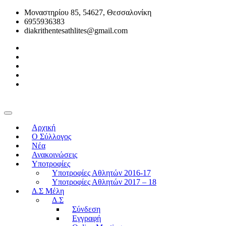
Μοναστηρίου 85, 54627, Θεσσαλονίκη
6955936383
diakrithentesathlites@gmail.com
Αρχική
O Σύλλογος
Νέα
Ανακοινώσεις
Υποτροφίες
Υποτροφίες Αθλητών 2016-17
Υποτροφίες Αθλητών 2017 – 18
Δ.Σ Μέλη
Δ.Σ
Σύνδεση
Εγγραφή