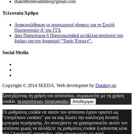
diakrithentesathlites@gmail.com
Τελευταία Άρθρα
Ανακοινώθηκαν οι προσωρινοί πίνακες για τη Σχολή
Προπονητών Α’ της ΓΓΑ
Δύο Παγκόσμια ή Πανευρωπαϊκά μετάλλια ανοίγουν τον
δρόμο για τον διορισμό “Τιμής Ένεκεν”.
Social Media
Copyright © 2014 SEEDA. Web developmet by
Datakey.gr
Συνεχίζοντας τη χρήση του ιστότοπου, συμφωνείτε με τη χρήση
cookie.
περισσότερες πληροφορίες
Αποδέχομαι
Οι ρυθμίσεις cookie σε αυτόν τον ιστότοπο έχουν οριστεί ως
"επιτρέπουν cookies" για να σας δώσει την καλύτερη δυνατή
εμπειρία περιήγησης. Αν συνεχίσετε να χρησιμοποιείτε αυτόν τον
ιστότοπο χωρίς να αλλάξετε τις ρυθμίσεις cookie ή κάνοντας κλικ
στο "Αποδοχή" παρακάτω, τότε συμφωνείτε με αυτό.