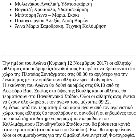
Μυλωνάκου Αγγελική, Υδατοσφαίριση
Βογιατζή Χρυσούλα, Υδατοσφαίριση
Μπότσαρη Άννα – Μαρία, Σκάκι
Παπαγεωργίου Αλεξία, Άρση Βαρών
Άννα Μαρία Σαμοθράκη
, Τεχνική Κολύμβηση
Την ημέρα του Αγώνα (Κυριακή 12 Νοεμβρίου 2017) οι αθλητές/
αθλήτριες και οι δρομείς/συνοδοί τους θα πρέπει να βρίσκονται στο
χώρο της Πλατείας Συντάγματος στις 08.30 το αργότερο για την
ένωσή μας με την ομάδα των αθλητών special olympics.
Η εκκίνηση του Αγώνα θα δοθεί ακριβώς στις 09.10 από τη
Λεωφόρο Βασ. Σοφίας στο ύψος της Βουλής και οι αθλητές θα
τερματίσουν στο Παναθηναϊκό Στάδιο. Όλοι οι αθλητές αναμένεται
να έχουν ολοκληρώσει τον αγώνα τους μέχρι τις 09.22.
Αμέσως μετά τον τερματισμό και αφού βγουν από τον αγωνιστικό
χώρο, τους αθλητές θα παραλάβουν οι συνοδοί ή οι κηδεμόνες τους
σε ειδικά σηματοδοτημένη περιοχή των κερκίδων του
Καλλιμάρμαρου Παναθηναϊκού Σταδίου που θα βρίσκεται κοντά
στον τερματισμό (στο πέταλο του Σταδίου). Εκεί θα παραμείνουν
όλοι οι συμμετέχοντες για την Ομαδική Αναμνηστική Φωτογραφία.