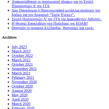
Ανακοινώθηκαν οι προσωρινοί πίνακες για τη Σχολή
Προπονητών Α’ της ΓΓΑ
Δύο Παγκόσμια ή Πανευρωπαϊκά μετάλλια ανοίγουν τον
δρόμο για τον διορισμό “Τιμής Ένεκεν”.
Σχολή Προπονητών Α’ της ΓΓΑ για Διακριθέντες Αθλητές.
Η Θεανώ Ζαγκλιβέρη νέα Πρόεδρος της ΕΟΑΒ!
Θρηνούν οι ουρανοί Αλέξανδρε, θρηνούμε και εμείς.
Archives
July 2023
March 2023
October 2022
March 2022
October 2021
September 2021
March 2021
February 2021
November 2020
October 2020
August 2020
May 2020
April 2020
March 2020
February 2020