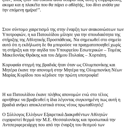
ακομα και η πλακέτα που θα πάρει ο αθλητής, του δίνει ανάσα για
την επόμενη ημέρα!”.
Στον σύντομο χαιρετισμό της στην έναρξη των ανακοινώσεων των
Υποτροφιών, η κα Πατουλίδου μίλησε για την σπουδαιότητα της
στήριξης της Αθλητικής Προσπάθειας. Να σημειωθεί στο σημείο
αυτό ότι η εκδήλωση δε θα μπορούσε να πραγματοποιηθεί χωρίς
τη στήριξη και την αιγίδα του Υπουργείου Εσωτερικών – Τομέας
Μακεδονίας Θράκης και του Δήμου Πυλαίας – Χορτιάτη.
Κορυφαία στιγμή της βραδιάς ήταν όταν ως Ολυμπιονίκης και
Μητέρα έκανε την απονομή στην Μητέρα της Ολυμπιονίκη Νέων
Μαρίας Κυρίδου που κέρδισε την πρώτη υποτροφία!
Η κα Πατουλίδου έκανε πλήθος απονομών ενώ στο τέλος
αρνήθηκε να βραβευθεί η ίδια λέγοντας συγκινημένη πως αυτή η
βραδιά ανήκει αποκλειστικά στους νέους πρωταθλητές!
Ο Σύλλογος Ελλήνων Εξαιρετικά Διακριθέντων Αθλητών
ευχαριστεί θερμά την Μ.Ε. Θεσσαλονίκης και προσωπικά την
Αντιπεριφερειάρχη που από την έναρξη του θεσμού των