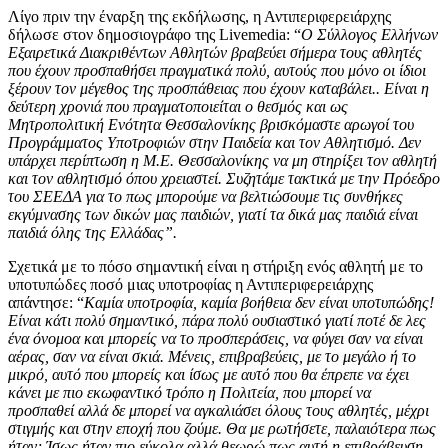
Λίγο πριν την έναρξη της εκδήλωσης, η Αντιπεριφερειάρχης
δήλωσε στον δημοσιογράφο της Livemedia: “
Ο Σύλλογος Ελλήνων
Εξαιρετικά Διακριθέντων Αθλητών βραβεύει σήμερα τους αθλητές
που έχουν προσπαθήσει πραγματικά πολύ, αυτούς που μόνο οι ίδιοι
ξέρουν τον μέγεθος της προσπάθειας που έχουν καταβάλει.. Είναι η
δεύτερη χρονιά που πραγματοποιείται ο θεσμός και ως
Μητροπολιτική Ενότητα Θεσσαλονίκης βρισκόμαστε αρωγοί του
Προγράμματος Υποτροφιών στην Παιδεία και τον Αθλητισμό. Δεν
υπάρχει περίπτωση η Μ.Ε. Θεσσαλονίκης να μη στηρίξει τον αθλητή
και τον αθλητισμό όπου χρειαστεί. Συζητάμε τακτικά με την Πρόεδρο
του ΣΕΕΔΑ για το πως μπορούμε να βελτιώσουμε τις συνθήκες
εκγύμνασης των δικών μας παιδιών, γιατί τα δικά μας παιδιά είναι
παιδιά όλης της Ελλάδας”.
Σχετικά με το πόσο σημαντική είναι η στήριξη ενός αθλητή με το
υποτυπώδες ποσό μιας υποτροφίας η Αντιπεριφερειάρχης
απάντησε: “
Καμία υποτροφία, καμία βοήθεια δεν είναι υποτυπώδης!
Είναι κάτι πολύ σημαντικό, πάρα πολύ ουσιαστικό γιατί ποτέ δε λες
ένα όνομοα και μπορείς να το προσπεράσεις, να φύγει σαν να είναι
αέρας, σαν να είναι σκιά. Μένεις, επιβραβεύεις, με το μεγάλο ή το
μικρό, αυτό που μπορείς και ίσως με αυτό που θα έπρεπε να έχει
κάνει με πιο εκωφαντικό τρόπο η Πολιτεία, που μπορεί να
προσπαθεί αλλά δε μπορεί να αγκαλιάσει όλους τους αθλητές, μέχρι
στιγμής και στην εποχή που ζούμε. Θα με ρωτήσετε, παλαιότερα πως
ήταν; Ίσως ήταν πιο εύκολα αλλά θεωρώ πως αυτή η επιβράβευση,