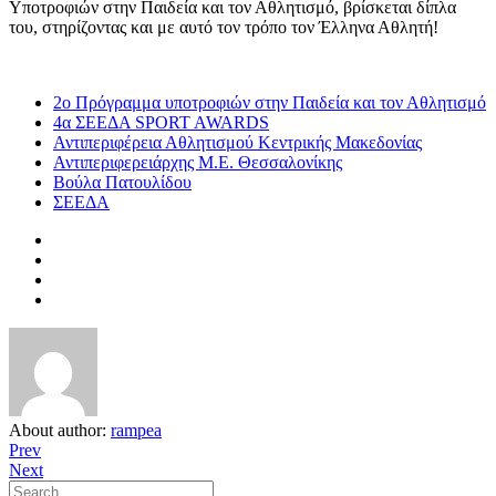
Υποτροφιών στην Παιδεία και τον Αθλητισμό, βρίσκεται δίπλα
του, στηρίζοντας και με αυτό τον τρόπο τον Έλληνα Αθλητή!
2ο Πρόγραμμα υποτροφιών στην Παιδεία και τον Αθλητισμό
4α ΣΕΕΔΑ SPORT AWARDS
Αντιπεριφέρεια Αθλητισμού Κεντρικής Μακεδονίας
Αντιπεριφερειάρχης Μ.Ε. Θεσσαλονίκης
Βούλα Πατουλίδου
ΣΕΕΔΑ
About author:
rampea
Prev
Next