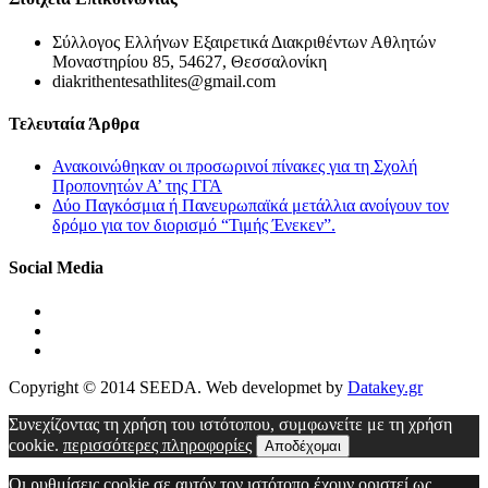
Σύλλογος Ελλήνων Εξαιρετικά Διακριθέντων Αθλητών
Μοναστηρίου 85, 54627, Θεσσαλονίκη
diakrithentesathlites@gmail.com
Τελευταία Άρθρα
Ανακοινώθηκαν οι προσωρινοί πίνακες για τη Σχολή
Προπονητών Α’ της ΓΓΑ
Δύο Παγκόσμια ή Πανευρωπαϊκά μετάλλια ανοίγουν τον
δρόμο για τον διορισμό “Τιμής Ένεκεν”.
Social Media
Copyright © 2014 SEEDA. Web developmet by
Datakey.gr
Συνεχίζοντας τη χρήση του ιστότοπου, συμφωνείτε με τη χρήση
cookie.
περισσότερες πληροφορίες
Αποδέχομαι
Οι ρυθμίσεις cookie σε αυτόν τον ιστότοπο έχουν οριστεί ως