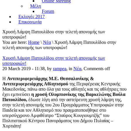
Online Meeting
Μέλη
Forum
Εκλογές 2017
Επικοινωνία
Χρυσή Λάμψη Πατουλίδου στην τελετή απονομής των
υποτροφιών!
You are here:
Home
\
Νέα
\ Χρυσή Λάμψη Πατουλίδου στην
τελετή απονομής των υποτροφιών!
Χρυσή Λάμψη Πατουλίδου στην τελετή απονομής των
υποτροφιών!
20 March 2019 - 11:38, by
rampea
, in
Νέα
,
Comments off
Η
Αντιπεριφερειάρχης Μ.Ε. Θεσσαλονίκης &
Αντιπεριφερειάρχης Αθλητισμού
της Περιφέρειας Κεντρικής
Μακεδονίας, πάνω απο όλα για τους αθλητές και τις αθλήτριες που
έχει εμπνεύσει
η χρυσή Ολυμπιονίκης της Βαρκελώνης Βούλα
Πατουλίδου,
έδωσε λίγη από την αστείρευτη χρυσή λάμψη της,
στην τελετή απονομής του 2ου Προγράμματος Υποτροφιών στην
Παιδεία και τον Αθλητισμό που πραγματοποιήθηκε στο
υπερσύγχρονο Αμφιθέατρο “Σταύρος Κουγιουμτζής” του
Πολιτιστικού Κέντρου Πανοράματος του Δήμου Πυλαίας –
Χορτιάτη!