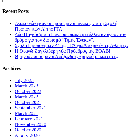
Recent Posts
Ανακοινώθηκαν οι προσωρινοί πίνακες για τη Σχολή
Προπονητών Α’ της ΓΓΑ
Δύο Παγκόσμια ή Πανευρωπαϊκά μετάλλια ανοίγουν τον
δρόμο για τον διορισμό “Τιμής Ένεκεν”.
Σχολή Προπονητών Α’ της ΓΓΑ για Διακριθέντες Αθλητές.
Η Θεανώ Ζαγκλιβέρη νέα Πρόεδρος της ΕΟΑΒ!
Θρηνούν οι ουρανοί Αλέξανδρε, θρηνούμε και εμείς.
Archives
July 2023
March 2023
October 2022
March 2022
October 2021
September 2021
March 2021
February 2021
November 2020
October 2020
August 2020