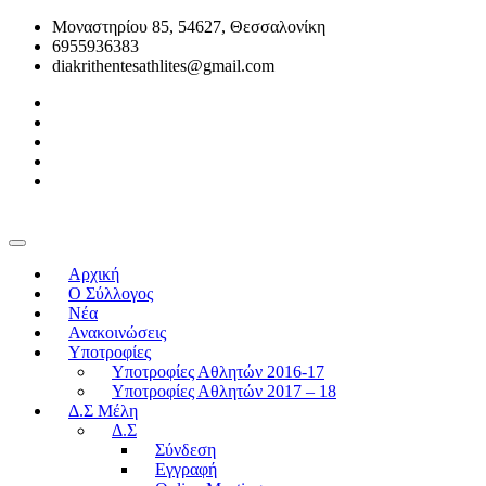
Μοναστηρίου 85, 54627, Θεσσαλονίκη
6955936383
diakrithentesathlites@gmail.com
Αρχική
O Σύλλογος
Νέα
Ανακοινώσεις
Υποτροφίες
Υποτροφίες Αθλητών 2016-17
Υποτροφίες Αθλητών 2017 – 18
Δ.Σ Μέλη
Δ.Σ
Σύνδεση
Εγγραφή