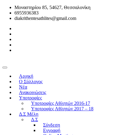
Μοναστηρίου 85, 54627, Θεσσαλονίκη
6955936383
diakrithentesathlites@gmail.com
Αρχική
O Σύλλογος
Νέα
Ανακοινώσεις
Υποτροφίες
Υποτροφίες Αθλητών 2016-17
Υποτροφίες Αθλητών 2017 – 18
Δ.Σ Μέλη
Δ.Σ
Σύνδεση
Εγγραφή