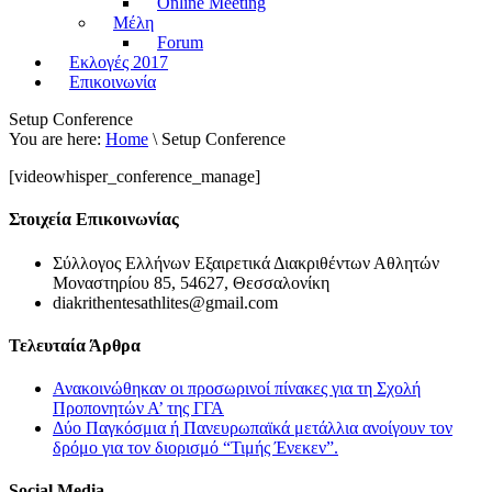
Online Meeting
Μέλη
Forum
Εκλογές 2017
Επικοινωνία
Setup Conference
You are here:
Home
\ Setup Conference
[videowhisper_conference_manage]
Στοιχεία Επικοινωνίας
Σύλλογος Ελλήνων Εξαιρετικά Διακριθέντων Αθλητών
Μοναστηρίου 85, 54627, Θεσσαλονίκη
diakrithentesathlites@gmail.com
Τελευταία Άρθρα
Ανακοινώθηκαν οι προσωρινοί πίνακες για τη Σχολή
Προπονητών Α’ της ΓΓΑ
Δύο Παγκόσμια ή Πανευρωπαϊκά μετάλλια ανοίγουν τον
δρόμο για τον διορισμό “Τιμής Ένεκεν”.
Social Media