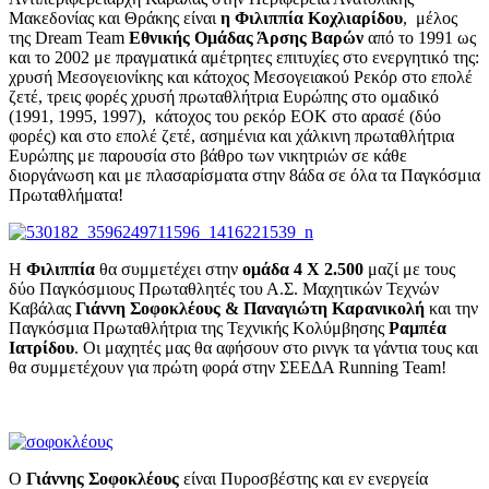
Μακεδονίας και Θράκης είναι
η Φιλιππία Κοχλιαρίδου
, μέλος
της Dream Team
Εθνικής Ομάδας Άρσης Βαρών
από το 1991 ως
και το 2002 με πραγματικά αμέτρητες επιτυχίες στο ενεργητικό της:
χρυσή Μεσογειονίκης και κάτοχος Μεσογειακού Ρεκόρ στο επολέ
ζετέ, τρεις φορές χρυσή πρωταθλήτρια Ευρώπης στο ομαδικό
(1991, 1995, 1997), κάτοχος του ρεκόρ ΕΟΚ στο αρασέ (δύο
φορές) και στο επολέ ζετέ, ασημένια και χάλκινη πρωταθλήτρια
Ευρώπης με παρουσία στο βάθρο των νικητριών σε κάθε
διοργάνωση και με πλασαρίσματα στην 8άδα σε όλα τα Παγκόσμια
Πρωταθλήματα!
Η
Φιλιππία
θα συμμετέχει στην
ομάδα 4 Χ 2.500
μαζί με τους
δύο Παγκόσμιους Πρωταθλητές του Α.Σ. Μαχητικών Τεχνών
Καβάλας
Γιάννη Σοφοκλέους & Παναγιώτη Καρανικολή
και την
Παγκόσμια Πρωταθλήτρια της Τεχνικής Κολύμβησης
Ραμπέα
Ιατρίδου
. Οι μαχητές μας θα αφήσουν στο ρινγκ τα γάντια τους και
θα συμμετέχουν για πρώτη φορά στην ΣΕΕΔΑ Running Team!
Ο
Γιάννης Σοφοκλέους
είναι Πυροσβέστης και εν ενεργεία