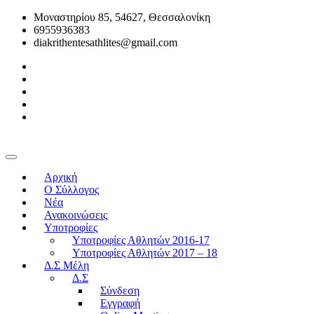
Μοναστηρίου 85, 54627, Θεσσαλονίκη
6955936383
diakrithentesathlites@gmail.com
Αρχική
O Σύλλογος
Νέα
Ανακοινώσεις
Υποτροφίες
Υποτροφίες Αθλητών 2016-17
Υποτροφίες Αθλητών 2017 – 18
Δ.Σ Μέλη
Δ.Σ
Σύνδεση
Εγγραφή