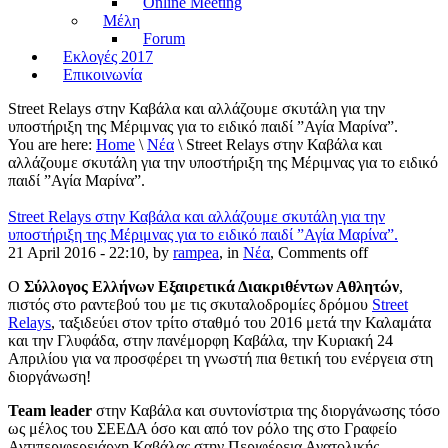
Online Meeting
Μέλη
Forum
Εκλογές 2017
Επικοινωνία
Street Relays στην Καβάλα και αλλάζουμε σκυτάλη για την
υποστήριξη της Μέριμνας για το ειδικό παιδί ”Αγία Μαρίνα”.
You are here:
Home
\
Νέα
\ Street Relays στην Καβάλα και
αλλάζουμε σκυτάλη για την υποστήριξη της Μέριμνας για το ειδικό
παιδί ”Αγία Μαρίνα”.
Street Relays στην Καβάλα και αλλάζουμε σκυτάλη για την
υποστήριξη της Μέριμνας για το ειδικό παιδί ”Αγία Μαρίνα”.
21 April 2016 - 22:10, by
rampea
, in
Νέα
,
Comments off
Ο
Σύλλογος Ελλήνων Εξαιρετικά Διακριθέντων Αθλητών
,
πιστός στο ραντεβού του με τις σκυταλοδρομίες δρόμου
Street
Relays
, ταξιδεύει στον τρίτο σταθμό του 2016 μετά την Καλαμάτα
και την Γλυφάδα, στην πανέμορφη Καβάλα, την Κυριακή 24
Απριλίου για να προσφέρει τη γνωστή πια θετική του ενέργεια στη
διοργάνωση!
Team leader
στην Καβάλα και συντονίστρια της διοργάνωσης τόσο
ως μέλος του ΣΕΕΔΑ όσο και από τον ρόλο της στο Γραφείο
Αντιπεριφερειάρχη Καβάλας στην Περιφέρεια Ανατολικής