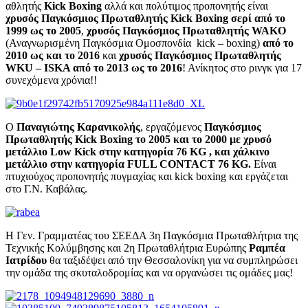
αθλητής
Kick Boxing
αλλά και πολύτιμος προπονητής είναι
χρυσός Παγκόσμιος Πρωταθλητής Kick Boxing σερί από το
1999 ως το 2005
,
χρυσός Παγκόσμιος Πρωταθλητής WAKO
(Αναγνωρισμένη Παγκόσμια Ομοσπονδία kick – boxing)
από το
2010 ως και το 2016
και
χρυσός
Παγκόσμιος Πρωταθλητής
WKU – ISKA από το 2013 ως το 2016
! Ανίκητος στο ρινγκ για 17
συνεχόμενα χρόνια!!
Ο
Παναγιώτης Καρανικολής
, εργαζόμενος
Παγκόσμιος
Πρωταθλητής
Kick Boxing το 2005 και το 2000 με χρυσό
μετάλλιο Low Kick στην κατηγορία 76 KG , και χάλκινο
μετάλλιο
στην κατηγορία FULL CONTACT 76 KG.
Είναι
πτυχιούχος προπονητής πυγμαχίας και kick boxing και εργάζεται
στο Γ.Ν. Καβάλας.
Η Γεν. Γραμματέας του ΣΕΕΔΑ 3η Παγκόσμια Πρωταθλήτρια της
Τεχνικής Κολύμβησης και 2η Πρωταθλήτρια Ευρώπης
Ραμπέα
Ιατρίδου
θα ταξιδέψει από την Θεσσαλονίκη για να συμπληρώσει
την ομάδα της σκυταλοδρομίας και να οργανώσει τις ομάδες μας!