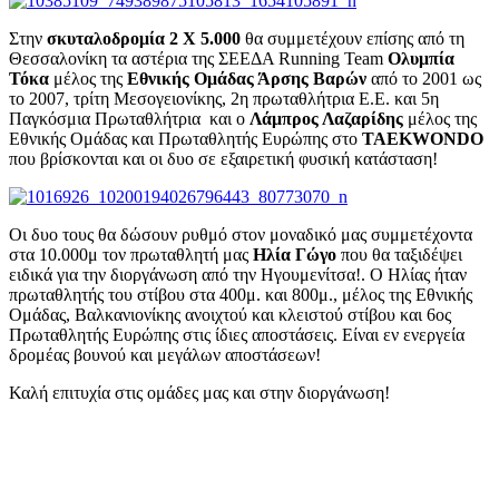
Στην
σκυταλοδρομία 2 Χ 5.000
θα συμμετέχουν επίσης από τη
Θεσσαλονίκη τα αστέρια της ΣΕΕΔΑ Running Team
Ολυμπία
Τόκα
μέλος της
Εθνικής Ομάδας Άρσης Βαρών
από το 2001 ως
το 2007, τρίτη Μεσογειονίκης, 2η πρωταθλήτρια Ε.Ε. και 5η
Παγκόσμια Πρωταθλήτρια και ο
Λάμπρος Λαζαρίδης
μέλος της
Εθνικής Ομάδας και Πρωταθλητής Ευρώπης στο
TAEKWONDO
που βρίσκονται και οι δυο σε εξαιρετική φυσική κατάσταση!
Οι δυο τους θα δώσουν ρυθμό στον μοναδικό μας συμμετέχοντα
στα 10.000μ τον πρωταθλητή μας
Ηλία Γώγο
που θα ταξιδέψει
ειδικά για την διοργάνωση από την Ηγουμενίτσα!. Ο Ηλίας ήταν
πρωταθλητής του στίβου στα 400μ. και 800μ., μέλος της Εθνικής
Ομάδας, Βαλκανιονίκης ανοιχτού και κλειστού στίβου και 6ος
Πρωταθλητής Ευρώπης στις ίδιες αποστάσεις. Είναι εν ενεργεία
δρομέας βουνού και μεγάλων αποστάσεων!
Καλή επιτυχία στις ομάδες μας και στην διοργάνωση!