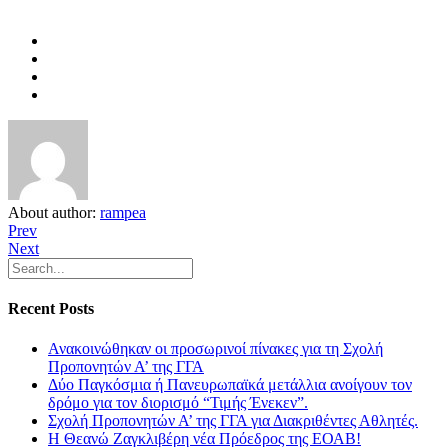
About author:
rampea
Prev
Next
Recent Posts
Ανακοινώθηκαν οι προσωρινοί πίνακες για τη Σχολή
Προπονητών Α’ της ΓΓΑ
Δύο Παγκόσμια ή Πανευρωπαϊκά μετάλλια ανοίγουν τον
δρόμο για τον διορισμό “Τιμής Ένεκεν”.
Σχολή Προπονητών Α’ της ΓΓΑ για Διακριθέντες Αθλητές.
Η Θεανώ Ζαγκλιβέρη νέα Πρόεδρος της ΕΟΑΒ!