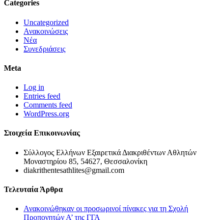
Categories
Uncategorized
Ανακοινώσεις
Νέα
Συνεδριάσεις
Meta
Log in
Entries feed
Comments feed
WordPress.org
Στοιχεία Επικοινωνίας
Σύλλογος Ελλήνων Εξαιρετικά Διακριθέντων Αθλητών
Μοναστηρίου 85, 54627, Θεσσαλονίκη
diakrithentesathlites@gmail.com
Τελευταία Άρθρα
Ανακοινώθηκαν οι προσωρινοί πίνακες για τη Σχολή
Προπονητών Α’ της ΓΓΑ