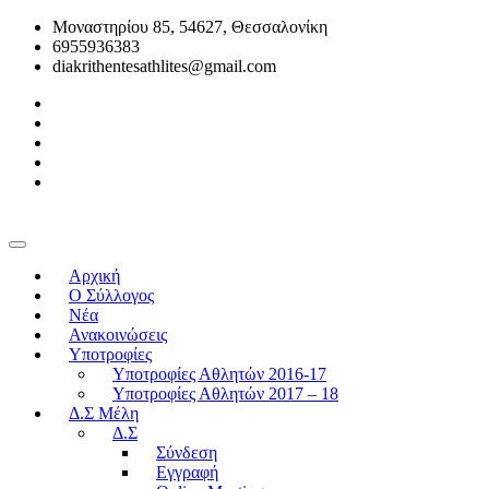
Μοναστηρίου 85, 54627, Θεσσαλονίκη
6955936383
diakrithentesathlites@gmail.com
Αρχική
O Σύλλογος
Νέα
Ανακοινώσεις
Υποτροφίες
Υποτροφίες Αθλητών 2016-17
Υποτροφίες Αθλητών 2017 – 18
Δ.Σ Μέλη
Δ.Σ
Σύνδεση
Εγγραφή