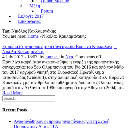
Online Meeting
Μέλη
Forum
Εκλογές 2017
Επικοινωνία
Tag:
Νικόλας Κακλαμανάκης
You are here:
Home
\ Νικόλας Κακλαμανάκης
Εμπόδια στην προπονητική συνεργασία Βύρωνα Κοκκαλάνη –
Νικόλα Κακλαμανάκη.
4 July 2017 - 18:03, by
rampea
, in
Νέα
,
Comments off
Πριν λίγο καιρό όταν ανακοινώθηκε η έναρξη της προπονητικής
συνεργασίας του 5ου Ολυμπιονίκη του Ρίο 2016 και από τον Μάϊο
του 2017 αργυρού νικητή στο Ευρωπαϊκό Πρωτάθλημα
Ιστιοσανίδας (windsurf), στην ολυμπιακή κατηγορία RSX Βύρωνα
Κοκκαλάνη με τον θρύλο του αθλήματος δύο φορές Ολυμπιονίκη,
χρυσό στην Ατλάντα το 1996 και αργυρό στην Αθήνα το 2004, με...
Read More
Recent Posts
Ανακοινώθηκαν οι προσωρινοί πίνακες για τη Σχολή
Προπονητών Α’ της ΓΓΑ