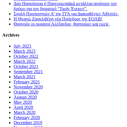
Δύο Παγκόσμια ή Πανευρωπαϊκά μετάλλια ανοίγουν τον
δρόμο για τον διορισμό “Τιμής Ένεκεν”.
Σχολή Προπονητών Α’ της ΓΓΑ για Διακριθέντες Αθλητές.
Η Θεανώ Ζαγκλιβέρη νέα Πρόεδρος της ΕΟΑΒ!
Θρηνούν οι ουρανοί Αλέξανδρε, θρηνούμε και εμείς.
Archives
July 2023
March 2023
October 2022
March 2022
October 2021
September 2021
March 2021
February 2021
November 2020
October 2020
August 2020
May 2020
April 2020
March 2020
February 2020
December 2019