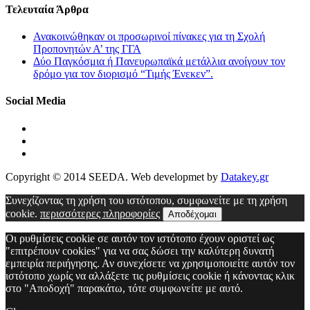
Τελευταία Άρθρα
Ανακοινώθηκαν οι προσωρινοί πίνακες για τη Σχολή
Προπονητών Α’ της ΓΓΑ
Δύο Παγκόσμια ή Πανευρωπαϊκά μετάλλια ανοίγουν τον
δρόμο για τον διορισμό “Τιμής Ένεκεν”.
Social Media
Copyright © 2014 SEEDA. Web developmet by
Datakey.gr
Συνεχίζοντας τη χρήση του ιστότοπου, συμφωνείτε με τη χρήση
cookie.
περισσότερες πληροφορίες
Αποδέχομαι
Οι ρυθμίσεις cookie σε αυτόν τον ιστότοπο έχουν οριστεί ως
"επιτρέπουν cookies" για να σας δώσει την καλύτερη δυνατή
εμπειρία περιήγησης. Αν συνεχίσετε να χρησιμοποιείτε αυτόν τον
ιστότοπο χωρίς να αλλάξετε τις ρυθμίσεις cookie ή κάνοντας κλικ
στο "Αποδοχή" παρακάτω, τότε συμφωνείτε με αυτό.