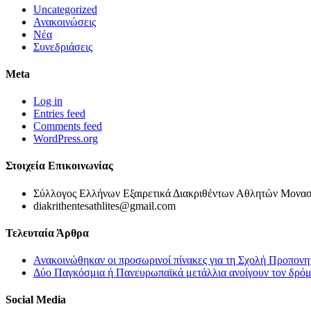
Uncategorized
Ανακοινώσεις
Νέα
Συνεδριάσεις
Meta
Log in
Entries feed
Comments feed
WordPress.org
Στοιχεία Επικοινωνίας
Σύλλογος Ελλήνων Εξαιρετικά Διακριθέντων Αθλητών Μονασ
diakrithentesathlites@gmail.com
Τελευταία Άρθρα
Ανακοινώθηκαν οι προσωρινοί πίνακες για τη Σχολή Προπονη
Δύο Παγκόσμια ή Πανευρωπαϊκά μετάλλια ανοίγουν τον δρόμο
Social Media