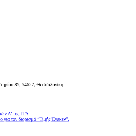
τηρίου 85, 54627, Θεσσαλονίκη
τών Α’ της ΓΓΑ
 για τον διορισμό “Τιμής Ένεκεν”.