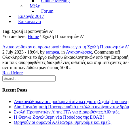
Online Meeting
Μέλη
Forum
Εκλογές 2017
Επικοινωνία
Tag:
Σχολή Προπονητών Α’
You are here:
Home
\ Σχολή Προπονητών Α’
Ανακοινώθηκαν οι προσωρινοί πίνακες για τη Σχολή Προπονητών Α’
2 July 2023 - 18:04, by
rampea
, in
Ανακοινώσεις
,
Comments off
Ολοκληρώθηκε το έργο ελέγχου δικαιολογητικών από την Επιτροπή 
και τους απορριφθέντες διακριθέντες αθλητές και συμμετέχοντες σ
αντίτιμο των διδάκτρων ύψους 500€...
Read More
Recent Posts
Ανακοινώθηκαν οι προσωρινοί πίνακες για τη Σχολή Προπονη
Δύο Παγκόσμια ή Πανευρωπαϊκά μετάλλια ανοίγουν τον δρόμο
Σχολή Προπονητών Α’ της ΓΓΑ για Διακριθέντες Αθλητές.
Η Θεανώ Ζαγκλιβέρη νέα Πρόεδρος της ΕΟΑΒ!
Θρηνούν οι ουρανοί Αλέξανδρε, θρηνούμε και εμείς.