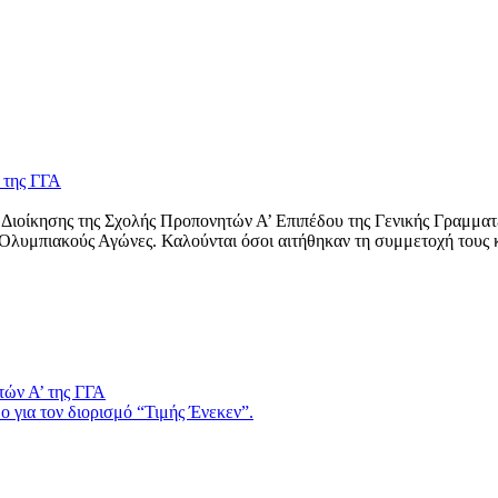
 της ΓΓΑ
Διοίκησης της Σχολής Προπονητών Α’ Επιπέδου της Γενικής Γραμματε
ε Ολυμπιακούς Αγώνες. Καλούνται όσοι αιτήθηκαν τη συμμετοχή τους
τών Α’ της ΓΓΑ
 για τον διορισμό “Τιμής Ένεκεν”.