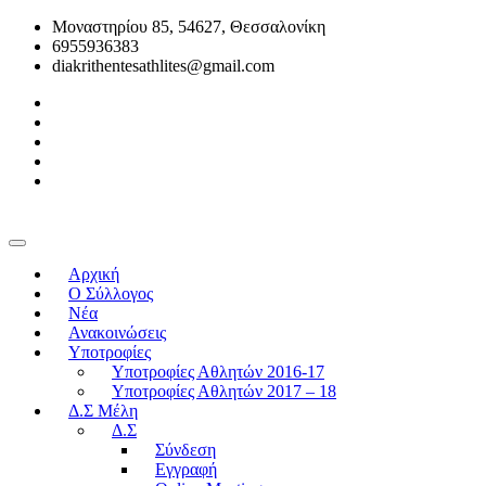
Μοναστηρίου 85, 54627, Θεσσαλονίκη
6955936383
diakrithentesathlites@gmail.com
Αρχική
O Σύλλογος
Νέα
Ανακοινώσεις
Υποτροφίες
Υποτροφίες Αθλητών 2016-17
Υποτροφίες Αθλητών 2017 – 18
Δ.Σ Μέλη
Δ.Σ
Σύνδεση
Εγγραφή