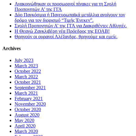
Ανακοινώθηκαν οι προσωρινοί πίνακες για τη Σχολή
Προπονητών Α’ της ΓΓΑ
Δύο Παγκόσμια ή Πανευρωπαϊκά μετάλλια ανοίγουν τον
δρόμο για τον διορισμό “Τιμής Ένεκεν”.
Σχολή Προπονητών Α’ της ΓΓΑ για Διακριθέντες Αθλητές.
Η Θεανώ Ζαγκλιβέρη νέα Πρόεδρος της ΕΟΑΒ!
Θρηνούν οι ουρανοί Αλέξανδρε, θρηνούμε και εμείς.
Archives
July 2023
March 2023
October 2022
March 2022
October 2021
September 2021
March 2021
February 2021
November 2020
October 2020
August 2020
May 2020
April 2020
March 2020