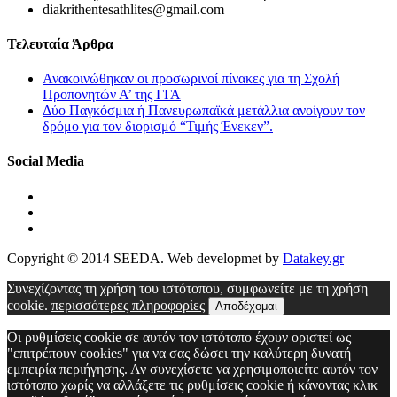
diakrithentesathlites@gmail.com
Τελευταία Άρθρα
Ανακοινώθηκαν οι προσωρινοί πίνακες για τη Σχολή
Προπονητών Α’ της ΓΓΑ
Δύο Παγκόσμια ή Πανευρωπαϊκά μετάλλια ανοίγουν τον
δρόμο για τον διορισμό “Τιμής Ένεκεν”.
Social Media
Copyright © 2014 SEEDA. Web developmet by
Datakey.gr
Συνεχίζοντας τη χρήση του ιστότοπου, συμφωνείτε με τη χρήση
cookie.
περισσότερες πληροφορίες
Αποδέχομαι
Οι ρυθμίσεις cookie σε αυτόν τον ιστότοπο έχουν οριστεί ως
"επιτρέπουν cookies" για να σας δώσει την καλύτερη δυνατή
εμπειρία περιήγησης. Αν συνεχίσετε να χρησιμοποιείτε αυτόν τον
ιστότοπο χωρίς να αλλάξετε τις ρυθμίσεις cookie ή κάνοντας κλικ