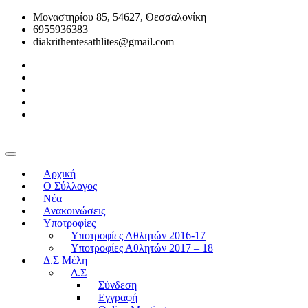
Μοναστηρίου 85, 54627, Θεσσαλονίκη
6955936383
diakrithentesathlites@gmail.com
Αρχική
O Σύλλογος
Νέα
Ανακοινώσεις
Υποτροφίες
Υποτροφίες Αθλητών 2016-17
Υποτροφίες Αθλητών 2017 – 18
Δ.Σ Μέλη
Δ.Σ
Σύνδεση
Εγγραφή