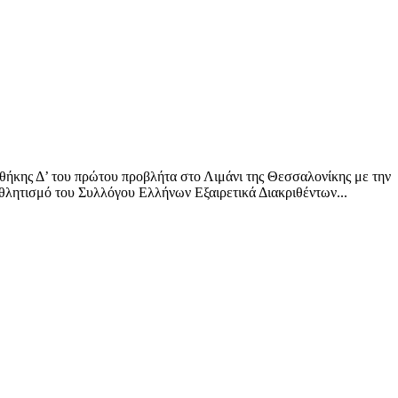
οθήκης Δ’ του πρώτου προβλήτα στο Λιμάνι της Θεσσαλονίκης με την
θλητισμό του Συλλόγου Ελλήνων Εξαιρετικά Διακριθέντων...