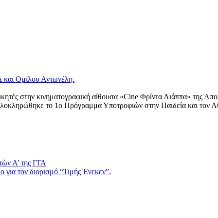
 και Ομίλου Αντωνέλη.
 νικητές στην κινηματογραφική αίθουσα «Cine Φρίντα Λιάππα» της Απ
 ολοκληρώθηκε το 1ο Πρόγραμμα Υποτροφιών στην Παιδεία και τον Α
τών Α’ της ΓΓΑ
 για τον διορισμό “Τιμής Ένεκεν”.