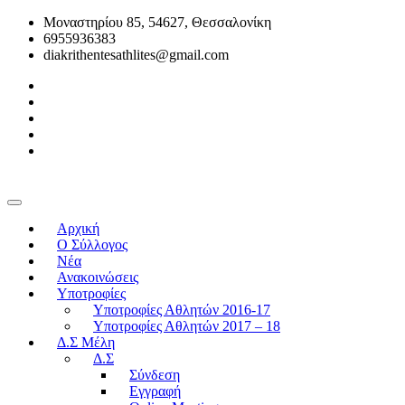
Μοναστηρίου 85, 54627, Θεσσαλονίκη
6955936383
diakrithentesathlites@gmail.com
Αρχική
O Σύλλογος
Νέα
Ανακοινώσεις
Υποτροφίες
Υποτροφίες Αθλητών 2016-17
Υποτροφίες Αθλητών 2017 – 18
Δ.Σ Μέλη
Δ.Σ
Σύνδεση
Εγγραφή