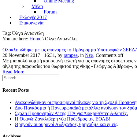
Online Meeting
Μέλη
Forum
Εκλογές 2017
Επικοινωνία
Tag:
Όλγα Αντωνέλη
You are here:
Home
\ Όλγα Αντωνέλη
Ολοκληρώθηκε με τις απονομές το Πρόγραμμα Υποτροφιών ΣΕΕΔΑ
20 November 2017 - 16:31, by
rampea
, in
Νέα
,
Comments off
Με μια πολύ κομψή και σεμνή τελετή για τις απονομές στους τρεις
αίγλη της παρουσίας του θωρηκτού της νίκης «Γεώργιος Αβέρωφ»,
Read More
Recent Posts
Ανακοινώθηκαν οι προσωρινοί πίνακες για τη Σχολή Προπονη
Δύο Παγκόσμια ή Πανευρωπαϊκά μετάλλια ανοίγουν τον δρόμο
Σχολή Προπονητών Α’ της ΓΓΑ για Διακριθέντες Αθλητές.
Η Θεανώ Ζαγκλιβέρη νέα Πρόεδρος της ΕΟΑΒ!
Θρηνούν οι ουρανοί Αλέξανδρε, θρηνούμε και εμείς.
Archives