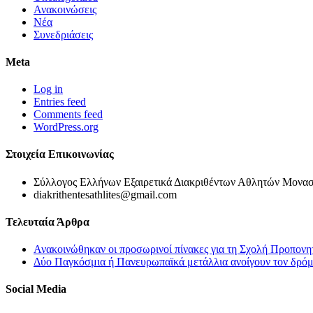
Ανακοινώσεις
Νέα
Συνεδριάσεις
Meta
Log in
Entries feed
Comments feed
WordPress.org
Στοιχεία Επικοινωνίας
Σύλλογος Ελλήνων Εξαιρετικά Διακριθέντων Αθλητών Μονασ
diakrithentesathlites@gmail.com
Τελευταία Άρθρα
Ανακοινώθηκαν οι προσωρινοί πίνακες για τη Σχολή Προπονη
Δύο Παγκόσμια ή Πανευρωπαϊκά μετάλλια ανοίγουν τον δρόμο
Social Media