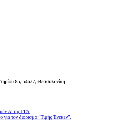
τηρίου 85, 54627, Θεσσαλονίκη
τών Α’ της ΓΓΑ
 για τον διορισμό “Τιμής Ένεκεν”.