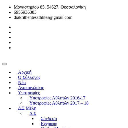
Μοναστηρίου 85, 54627, Θεσσαλονίκη
6955936383
diakrithentesathlites@gmail.com
Αρχική
O Σύλλογος
Νέα
Ανακοινώσεις
Υποτροφίες
Υποτροφίες Αθλητών 2016-17
Υποτροφίες Αθλητών 2017 – 18
Δ.Σ Μέλη
Δ.Σ
Σύνδεση
Εγγραφή