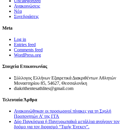
Uncategorized
Ανακοινώσεις
Νέα
Συνεδριάσεις
Meta
Log in
Entries feed
Comments feed
WordPress.org
Στοιχεία Επικοινωνίας
Σύλλογος Ελλήνων Εξαιρετικά Διακριθέντων Αθλητών
Μοναστηρίου 85, 54627, Θεσσαλονίκη
diakrithentesathlites@gmail.com
Τελευταία Άρθρα
Ανακοινώθηκαν οι προσωρινοί πίνακες για τη Σχολή
Προπονητών Α’ της ΓΓΑ
Δύο Παγκόσμια ή Πανευρωπαϊκά μετάλλια ανοίγουν τον
δρόμο για τον διορισμό “Τιμής Ένεκεν”.