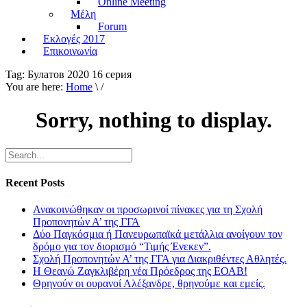
Online Meeting
Μέλη
Forum
Εκλογές 2017
Επικοινωνία
Tag:
Булатов 2020 16 серия
You are here:
Home
\ /
Sorry, nothing to display.
Recent Posts
Ανακοινώθηκαν οι προσωρινοί πίνακες για τη Σχολή
Προπονητών Α’ της ΓΓΑ
Δύο Παγκόσμια ή Πανευρωπαϊκά μετάλλια ανοίγουν τον
δρόμο για τον διορισμό “Τιμής Ένεκεν”.
Σχολή Προπονητών Α’ της ΓΓΑ για Διακριθέντες Αθλητές.
Η Θεανώ Ζαγκλιβέρη νέα Πρόεδρος της ΕΟΑΒ!
Θρηνούν οι ουρανοί Αλέξανδρε, θρηνούμε και εμείς.