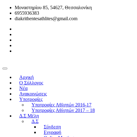
Μοναστηρίου 85, 54627, Θεσσαλονίκη
6955936383
diakrithentesathlites@gmail.com
Αρχική
O Σύλλογος
Νέα
Ανακοινώσεις
Υποτροφίες
Υποτροφίες Αθλητών 2016-17
Υποτροφίες Αθλητών 2017 – 18
Δ.Σ Μέλη
Δ.Σ
Σύνδεση
Εγγραφή