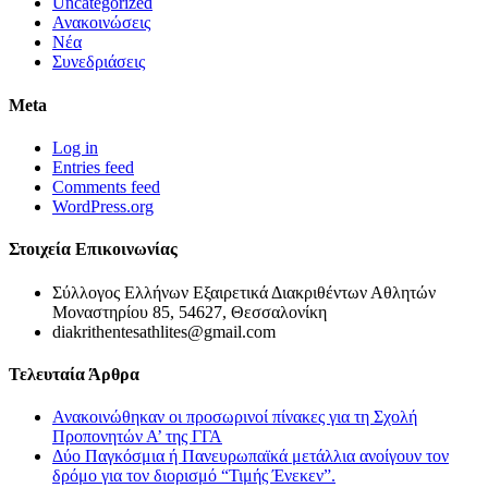
Uncategorized
Ανακοινώσεις
Νέα
Συνεδριάσεις
Meta
Log in
Entries feed
Comments feed
WordPress.org
Στοιχεία Επικοινωνίας
Σύλλογος Ελλήνων Εξαιρετικά Διακριθέντων Αθλητών
Μοναστηρίου 85, 54627, Θεσσαλονίκη
diakrithentesathlites@gmail.com
Τελευταία Άρθρα
Ανακοινώθηκαν οι προσωρινοί πίνακες για τη Σχολή
Προπονητών Α’ της ΓΓΑ
Δύο Παγκόσμια ή Πανευρωπαϊκά μετάλλια ανοίγουν τον
δρόμο για τον διορισμό “Τιμής Ένεκεν”.