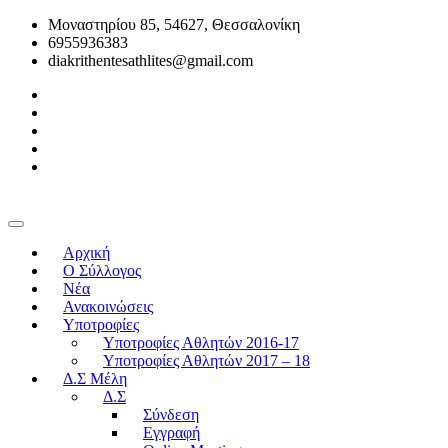
Μοναστηρίου 85, 54627, Θεσσαλονίκη
6955936383
diakrithentesathlites@gmail.com
Αρχική
O Σύλλογος
Νέα
Ανακοινώσεις
Υποτροφίες
Υποτροφίες Αθλητών 2016-17
Υποτροφίες Αθλητών 2017 – 18
Δ.Σ Μέλη
Δ.Σ
Σύνδεση
Εγγραφή