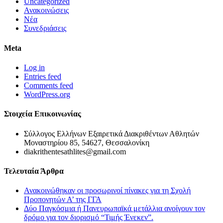
Uncategorized
Ανακοινώσεις
Νέα
Συνεδριάσεις
Meta
Log in
Entries feed
Comments feed
WordPress.org
Στοιχεία Επικοινωνίας
Σύλλογος Ελλήνων Εξαιρετικά Διακριθέντων Αθλητών
Μοναστηρίου 85, 54627, Θεσσαλονίκη
diakrithentesathlites@gmail.com
Τελευταία Άρθρα
Ανακοινώθηκαν οι προσωρινοί πίνακες για τη Σχολή
Προπονητών Α’ της ΓΓΑ
Δύο Παγκόσμια ή Πανευρωπαϊκά μετάλλια ανοίγουν τον
δρόμο για τον διορισμό “Τιμής Ένεκεν”.