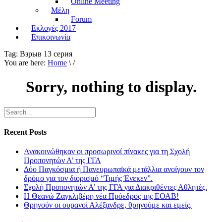
Online Meeting
Μέλη
Forum
Εκλογές 2017
Επικοινωνία
Tag:
Взрыв 13 серия
You are here:
Home
\ /
Sorry, nothing to display.
Recent Posts
Ανακοινώθηκαν οι προσωρινοί πίνακες για τη Σχολή
Προπονητών Α’ της ΓΓΑ
Δύο Παγκόσμια ή Πανευρωπαϊκά μετάλλια ανοίγουν τον
δρόμο για τον διορισμό “Τιμής Ένεκεν”.
Σχολή Προπονητών Α’ της ΓΓΑ για Διακριθέντες Αθλητές.
Η Θεανώ Ζαγκλιβέρη νέα Πρόεδρος της ΕΟΑΒ!
Θρηνούν οι ουρανοί Αλέξανδρε, θρηνούμε και εμείς.