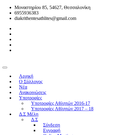
Μοναστηρίου 85, 54627, Θεσσαλονίκη
6955936383
diakrithentesathlites@gmail.com
Αρχική
O Σύλλογος
Νέα
Ανακοινώσεις
Υποτροφίες
Υποτροφίες Αθλητών 2016-17
Υποτροφίες Αθλητών 2017 – 18
Δ.Σ Μέλη
Δ.Σ
Σύνδεση
Εγγραφή