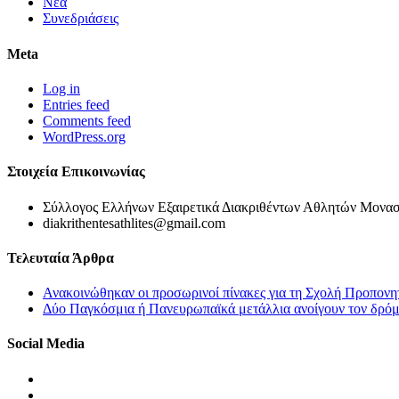
Νέα
Συνεδριάσεις
Meta
Log in
Entries feed
Comments feed
WordPress.org
Στοιχεία Επικοινωνίας
Σύλλογος Ελλήνων Εξαιρετικά Διακριθέντων Αθλητών Μονασ
diakrithentesathlites@gmail.com
Τελευταία Άρθρα
Ανακοινώθηκαν οι προσωρινοί πίνακες για τη Σχολή Προπονη
Δύο Παγκόσμια ή Πανευρωπαϊκά μετάλλια ανοίγουν τον δρόμο
Social Media