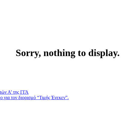
Sorry, nothing to display.
τών Α’ της ΓΓΑ
 για τον διορισμό “Τιμής Ένεκεν”.