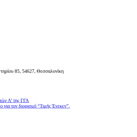
τηρίου 85, 54627, Θεσσαλονίκη
τών Α’ της ΓΓΑ
 για τον διορισμό “Τιμής Ένεκεν”.