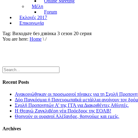
Online Meeting
Μέλη
Forum
Εκλογές 2017
Επικοινωνία
Tag:
Виходьте без дзвiнка 3 сезон 20 серия
You are here:
Home
\ /
Recent Posts
Ανακοινώθηκαν οι προσωρινοί πίνακες για τη Σχολή Προπονη
Δύο Παγκόσμια ή Πανευρωπαϊκά μετάλλια ανοίγουν τον δρόμο
Σχολή Προπονητών Α’ της ΓΓΑ για Διακριθέντες Αθλητές.
Η Θεανώ Ζαγκλιβέρη νέα Πρόεδρος της ΕΟΑΒ!
Θρηνούν οι ουρανοί Αλέξανδρε, θρηνούμε και εμείς.
Archives