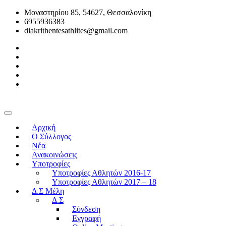
Μοναστηρίου 85, 54627, Θεσσαλονίκη
6955936383
diakrithentesathlites@gmail.com
Αρχική
O Σύλλογος
Νέα
Ανακοινώσεις
Υποτροφίες
Υποτροφίες Αθλητών 2016-17
Υποτροφίες Αθλητών 2017 – 18
Δ.Σ Μέλη
Δ.Σ
Σύνδεση
Εγγραφή