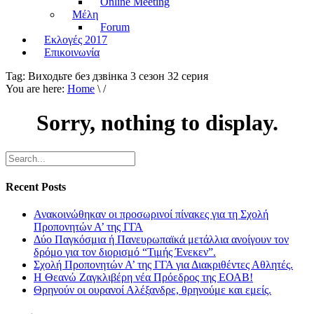
Online Meeting
Μέλη
Forum
Εκλογές 2017
Επικοινωνία
Tag:
Виходьте без дзвiнка 3 сезон 32 серия
You are here:
Home
\ /
Sorry, nothing to display.
Recent Posts
Ανακοινώθηκαν οι προσωρινοί πίνακες για τη Σχολή
Προπονητών Α’ της ΓΓΑ
Δύο Παγκόσμια ή Πανευρωπαϊκά μετάλλια ανοίγουν τον
δρόμο για τον διορισμό “Τιμής Ένεκεν”.
Σχολή Προπονητών Α’ της ΓΓΑ για Διακριθέντες Αθλητές.
Η Θεανώ Ζαγκλιβέρη νέα Πρόεδρος της ΕΟΑΒ!
Θρηνούν οι ουρανοί Αλέξανδρε, θρηνούμε και εμείς.