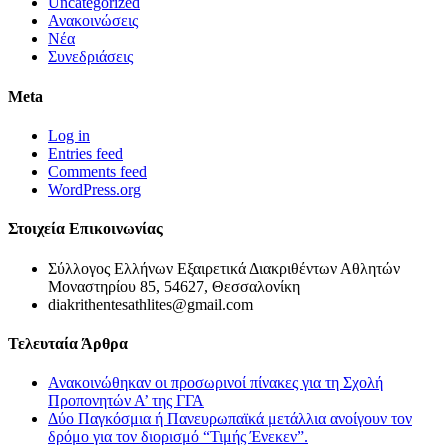
Uncategorized
Ανακοινώσεις
Νέα
Συνεδριάσεις
Meta
Log in
Entries feed
Comments feed
WordPress.org
Στοιχεία Επικοινωνίας
Σύλλογος Ελλήνων Εξαιρετικά Διακριθέντων Αθλητών
Μοναστηρίου 85, 54627, Θεσσαλονίκη
diakrithentesathlites@gmail.com
Τελευταία Άρθρα
Ανακοινώθηκαν οι προσωρινοί πίνακες για τη Σχολή
Προπονητών Α’ της ΓΓΑ
Δύο Παγκόσμια ή Πανευρωπαϊκά μετάλλια ανοίγουν τον
δρόμο για τον διορισμό “Τιμής Ένεκεν”.