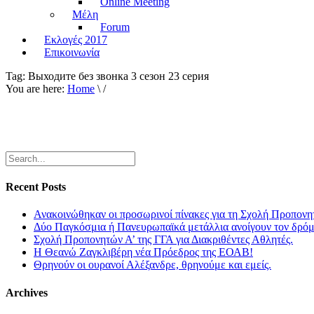
Online Meeting
Μέλη
Forum
Εκλογές 2017
Επικοινωνία
Tag:
Выходите без звонка 3 сезон 23 серия
You are here:
Home
\ /
Recent Posts
Ανακοινώθηκαν οι προσωρινοί πίνακες για τη Σχολή Προπονη
Δύο Παγκόσμια ή Πανευρωπαϊκά μετάλλια ανοίγουν τον δρόμο
Σχολή Προπονητών Α’ της ΓΓΑ για Διακριθέντες Αθλητές.
Η Θεανώ Ζαγκλιβέρη νέα Πρόεδρος της ΕΟΑΒ!
Θρηνούν οι ουρανοί Αλέξανδρε, θρηνούμε και εμείς.
Archives