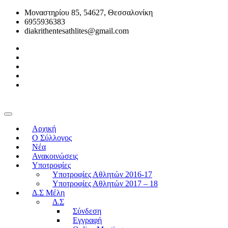
Μοναστηρίου 85, 54627, Θεσσαλονίκη
6955936383
diakrithentesathlites@gmail.com
Αρχική
O Σύλλογος
Νέα
Ανακοινώσεις
Υποτροφίες
Υποτροφίες Αθλητών 2016-17
Υποτροφίες Αθλητών 2017 – 18
Δ.Σ Μέλη
Δ.Σ
Σύνδεση
Εγγραφή