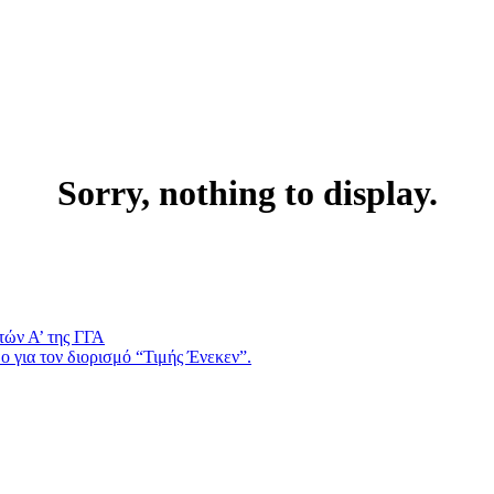
Sorry, nothing to display.
τών Α’ της ΓΓΑ
 για τον διορισμό “Τιμής Ένεκεν”.