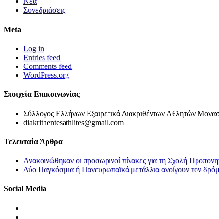
Νέα
Συνεδριάσεις
Meta
Log in
Entries feed
Comments feed
WordPress.org
Στοιχεία Επικοινωνίας
Σύλλογος Ελλήνων Εξαιρετικά Διακριθέντων Αθλητών Μονασ
diakrithentesathlites@gmail.com
Τελευταία Άρθρα
Ανακοινώθηκαν οι προσωρινοί πίνακες για τη Σχολή Προπονη
Δύο Παγκόσμια ή Πανευρωπαϊκά μετάλλια ανοίγουν τον δρόμο
Social Media