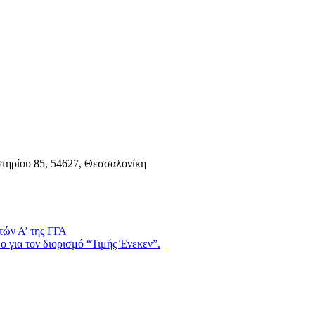
τηρίου 85, 54627, Θεσσαλονίκη
τών Α’ της ΓΓΑ
 για τον διορισμό “Τιμής Ένεκεν”.