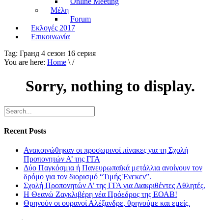
Online Meeting
Μέλη
Forum
Εκλογές 2017
Επικοινωνία
Tag:
Гранд 4 сезон 16 серия
You are here:
Home
\ /
Sorry, nothing to display.
Recent Posts
Ανακοινώθηκαν οι προσωρινοί πίνακες για τη Σχολή
Προπονητών Α’ της ΓΓΑ
Δύο Παγκόσμια ή Πανευρωπαϊκά μετάλλια ανοίγουν τον
δρόμο για τον διορισμό “Τιμής Ένεκεν”.
Σχολή Προπονητών Α’ της ΓΓΑ για Διακριθέντες Αθλητές.
Η Θεανώ Ζαγκλιβέρη νέα Πρόεδρος της ΕΟΑΒ!
Θρηνούν οι ουρανοί Αλέξανδρε, θρηνούμε και εμείς.