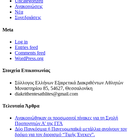
Uncategorized
Ανακοινώσεις
Νέα
Συνεδριάσεις
Meta
Log in
Entries feed
Comments feed
WordPress.org
Στοιχεία Επικοινωνίας
Σύλλογος Ελλήνων Εξαιρετικά Διακριθέντων Αθλητών
Μοναστηρίου 85, 54627, Θεσσαλονίκη
diakrithentesathlites@gmail.com
Τελευταία Άρθρα
Ανακοινώθηκαν οι προσωρινοί πίνακες για τη Σχολή
Προπονητών Α’ της ΓΓΑ
Δύο Παγκόσμια ή Πανευρωπαϊκά μετάλλια ανοίγουν τον
δρόμο για τον διορισμό “Τιμής Ένεκεν”.