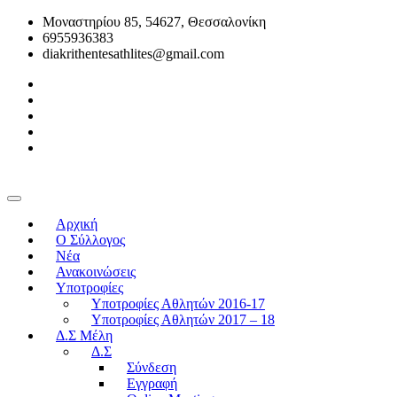
Μοναστηρίου 85, 54627, Θεσσαλονίκη
6955936383
diakrithentesathlites@gmail.com
Αρχική
O Σύλλογος
Νέα
Ανακοινώσεις
Υποτροφίες
Υποτροφίες Αθλητών 2016-17
Υποτροφίες Αθλητών 2017 – 18
Δ.Σ Μέλη
Δ.Σ
Σύνδεση
Εγγραφή