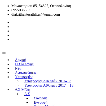
Μοναστηρίου 85, 54627, Θεσσαλονίκη
6955936383
diakrithentesathlites@gmail.com
Αρχική
O Σύλλογος
Νέα
Ανακοινώσεις
Υποτροφίες
Υποτροφίες Αθλητών 2016-17
Υποτροφίες Αθλητών 2017 – 18
Δ.Σ Μέλη
Δ.Σ
Σύνδεση
Εγγραφή