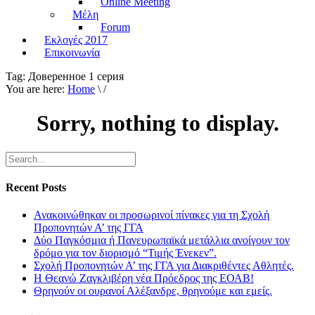
Online Meeting
Μέλη
Forum
Εκλογές 2017
Επικοινωνία
Tag:
Доверенное 1 серия
You are here:
Home
\ /
Sorry, nothing to display.
Recent Posts
Ανακοινώθηκαν οι προσωρινοί πίνακες για τη Σχολή
Προπονητών Α’ της ΓΓΑ
Δύο Παγκόσμια ή Πανευρωπαϊκά μετάλλια ανοίγουν τον
δρόμο για τον διορισμό “Τιμής Ένεκεν”.
Σχολή Προπονητών Α’ της ΓΓΑ για Διακριθέντες Αθλητές.
Η Θεανώ Ζαγκλιβέρη νέα Πρόεδρος της ΕΟΑΒ!
Θρηνούν οι ουρανοί Αλέξανδρε, θρηνούμε και εμείς.