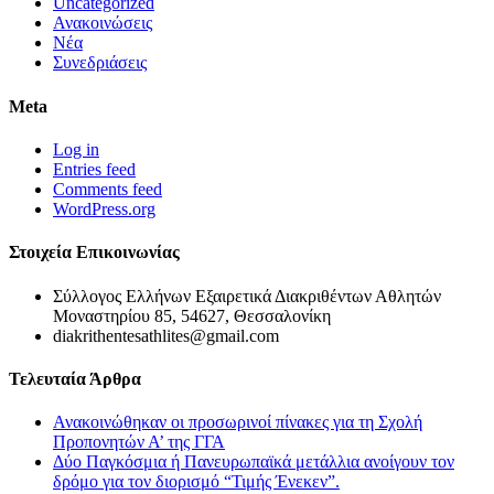
Uncategorized
Ανακοινώσεις
Νέα
Συνεδριάσεις
Meta
Log in
Entries feed
Comments feed
WordPress.org
Στοιχεία Επικοινωνίας
Σύλλογος Ελλήνων Εξαιρετικά Διακριθέντων Αθλητών
Μοναστηρίου 85, 54627, Θεσσαλονίκη
diakrithentesathlites@gmail.com
Τελευταία Άρθρα
Ανακοινώθηκαν οι προσωρινοί πίνακες για τη Σχολή
Προπονητών Α’ της ΓΓΑ
Δύο Παγκόσμια ή Πανευρωπαϊκά μετάλλια ανοίγουν τον
δρόμο για τον διορισμό “Τιμής Ένεκεν”.