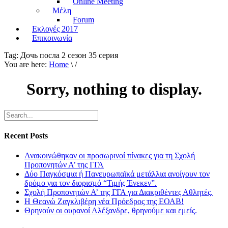
Online Meeting
Μέλη
Forum
Εκλογές 2017
Επικοινωνία
Tag:
Дочь посла 2 сезон 35 серия
You are here:
Home
\ /
Sorry, nothing to display.
Recent Posts
Ανακοινώθηκαν οι προσωρινοί πίνακες για τη Σχολή
Προπονητών Α’ της ΓΓΑ
Δύο Παγκόσμια ή Πανευρωπαϊκά μετάλλια ανοίγουν τον
δρόμο για τον διορισμό “Τιμής Ένεκεν”.
Σχολή Προπονητών Α’ της ΓΓΑ για Διακριθέντες Αθλητές.
Η Θεανώ Ζαγκλιβέρη νέα Πρόεδρος της ΕΟΑΒ!
Θρηνούν οι ουρανοί Αλέξανδρε, θρηνούμε και εμείς.