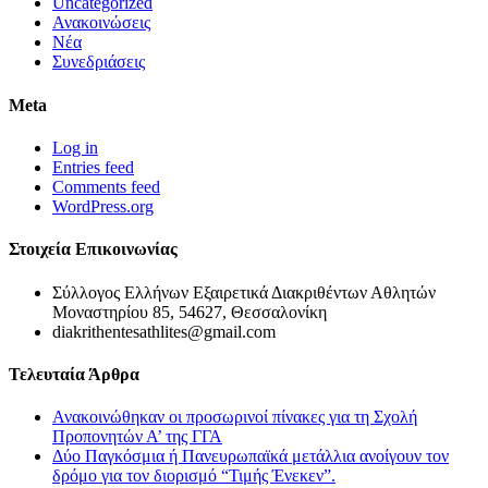
Uncategorized
Ανακοινώσεις
Νέα
Συνεδριάσεις
Meta
Log in
Entries feed
Comments feed
WordPress.org
Στοιχεία Επικοινωνίας
Σύλλογος Ελλήνων Εξαιρετικά Διακριθέντων Αθλητών
Μοναστηρίου 85, 54627, Θεσσαλονίκη
diakrithentesathlites@gmail.com
Τελευταία Άρθρα
Ανακοινώθηκαν οι προσωρινοί πίνακες για τη Σχολή
Προπονητών Α’ της ΓΓΑ
Δύο Παγκόσμια ή Πανευρωπαϊκά μετάλλια ανοίγουν τον
δρόμο για τον διορισμό “Τιμής Ένεκεν”.