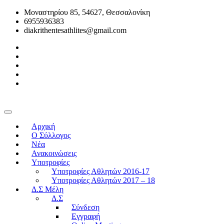
Μοναστηρίου 85, 54627, Θεσσαλονίκη
6955936383
diakrithentesathlites@gmail.com
Αρχική
O Σύλλογος
Νέα
Ανακοινώσεις
Υποτροφίες
Υποτροφίες Αθλητών 2016-17
Υποτροφίες Αθλητών 2017 – 18
Δ.Σ Μέλη
Δ.Σ
Σύνδεση
Εγγραφή