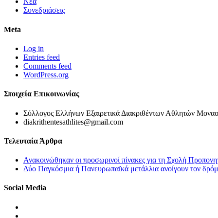
Νέα
Συνεδριάσεις
Meta
Log in
Entries feed
Comments feed
WordPress.org
Στοιχεία Επικοινωνίας
Σύλλογος Ελλήνων Εξαιρετικά Διακριθέντων Αθλητών Μονασ
diakrithentesathlites@gmail.com
Τελευταία Άρθρα
Ανακοινώθηκαν οι προσωρινοί πίνακες για τη Σχολή Προπονη
Δύο Παγκόσμια ή Πανευρωπαϊκά μετάλλια ανοίγουν τον δρόμο
Social Media