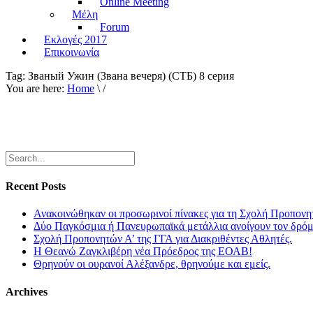
Online Meeting
Μέλη
Forum
Εκλογές 2017
Επικοινωνία
Tag:
Званый Ужин (Звана вечеря) (СТБ) 8 серия
You are here:
Home
\ /
Recent Posts
Ανακοινώθηκαν οι προσωρινοί πίνακες για τη Σχολή Προπονη
Δύο Παγκόσμια ή Πανευρωπαϊκά μετάλλια ανοίγουν τον δρόμο
Σχολή Προπονητών Α’ της ΓΓΑ για Διακριθέντες Αθλητές.
Η Θεανώ Ζαγκλιβέρη νέα Πρόεδρος της ΕΟΑΒ!
Θρηνούν οι ουρανοί Αλέξανδρε, θρηνούμε και εμείς.
Archives