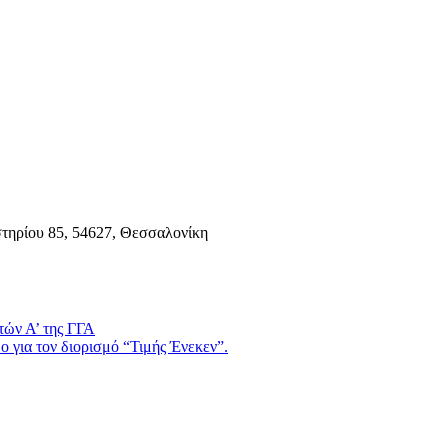
τηρίου 85, 54627, Θεσσαλονίκη
τών Α’ της ΓΓΑ
 για τον διορισμό “Τιμής Ένεκεν”.