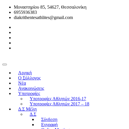
Μοναστηρίου 85, 54627, Θεσσαλονίκη
6955936383
diakrithentesathlites@gmail.com
Αρχική
O Σύλλογος
Νέα
Ανακοινώσεις
Υποτροφίες
Υποτροφίες Αθλητών 2016-17
Υποτροφίες Αθλητών 2017 – 18
Δ.Σ Μέλη
Δ.Σ
Σύνδεση
Εγγραφή