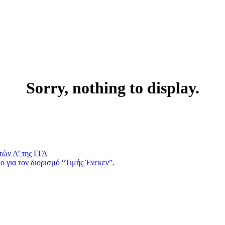
Sorry, nothing to display.
τών Α’ της ΓΓΑ
 για τον διορισμό “Τιμής Ένεκεν”.