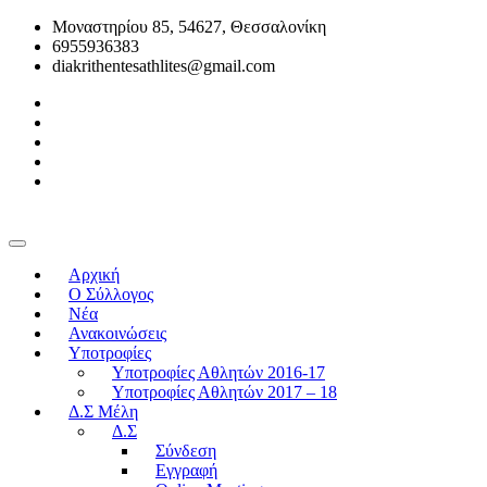
Μοναστηρίου 85, 54627, Θεσσαλονίκη
6955936383
diakrithentesathlites@gmail.com
Αρχική
O Σύλλογος
Νέα
Ανακοινώσεις
Υποτροφίες
Υποτροφίες Αθλητών 2016-17
Υποτροφίες Αθλητών 2017 – 18
Δ.Σ Μέλη
Δ.Σ
Σύνδεση
Εγγραφή