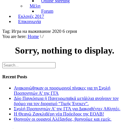
Online Meeting
Μέλη
Forum
Εκλογές 2017
Επικοινωνία
Tag:
Игра на выживание 2020 6 серия
You are here:
Home
\ /
Sorry, nothing to display.
Recent Posts
Ανακοινώθηκαν οι προσωρινοί πίνακες για τη Σχολή
Προπονητών Α’ της ΓΓΑ
Δύο Παγκόσμια ή Πανευρωπαϊκά μετάλλια ανοίγουν τον
δρόμο για τον διορισμό “Τιμής Ένεκεν”.
Σχολή Προπονητών Α’ της ΓΓΑ για Διακριθέντες Αθλητές.
Η Θεανώ Ζαγκλιβέρη νέα Πρόεδρος της ΕΟΑΒ!
Θρηνούν οι ουρανοί Αλέξανδρε, θρηνούμε και εμείς.