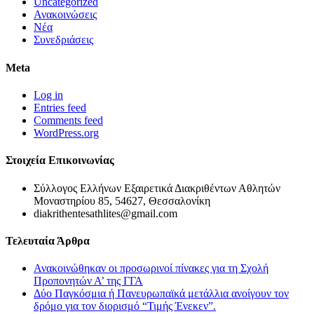
Uncategorized
Ανακοινώσεις
Νέα
Συνεδριάσεις
Meta
Log in
Entries feed
Comments feed
WordPress.org
Στοιχεία Επικοινωνίας
Σύλλογος Ελλήνων Εξαιρετικά Διακριθέντων Αθλητών
Μοναστηρίου 85, 54627, Θεσσαλονίκη
diakrithentesathlites@gmail.com
Τελευταία Άρθρα
Ανακοινώθηκαν οι προσωρινοί πίνακες για τη Σχολή
Προπονητών Α’ της ΓΓΑ
Δύο Παγκόσμια ή Πανευρωπαϊκά μετάλλια ανοίγουν τον
δρόμο για τον διορισμό “Τιμής Ένεκεν”.