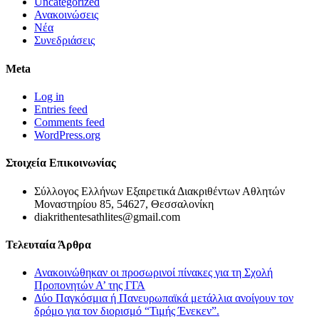
Uncategorized
Ανακοινώσεις
Νέα
Συνεδριάσεις
Meta
Log in
Entries feed
Comments feed
WordPress.org
Στοιχεία Επικοινωνίας
Σύλλογος Ελλήνων Εξαιρετικά Διακριθέντων Αθλητών
Μοναστηρίου 85, 54627, Θεσσαλονίκη
diakrithentesathlites@gmail.com
Τελευταία Άρθρα
Ανακοινώθηκαν οι προσωρινοί πίνακες για τη Σχολή
Προπονητών Α’ της ΓΓΑ
Δύο Παγκόσμια ή Πανευρωπαϊκά μετάλλια ανοίγουν τον
δρόμο για τον διορισμό “Τιμής Ένεκεν”.