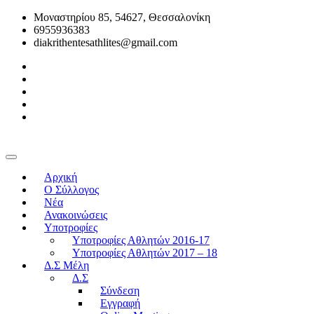
Μοναστηρίου 85, 54627, Θεσσαλονίκη
6955936383
diakrithentesathlites@gmail.com
Αρχική
O Σύλλογος
Νέα
Ανακοινώσεις
Υποτροφίες
Υποτροφίες Αθλητών 2016-17
Υποτροφίες Αθλητών 2017 – 18
Δ.Σ Μέλη
Δ.Σ
Σύνδεση
Εγγραφή