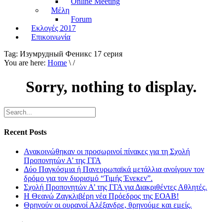
Online Meeting
Μέλη
Forum
Εκλογές 2017
Επικοινωνία
Tag:
Изумрудный Феникс 17 серия
You are here:
Home
\ /
Sorry, nothing to display.
Recent Posts
Ανακοινώθηκαν οι προσωρινοί πίνακες για τη Σχολή
Προπονητών Α’ της ΓΓΑ
Δύο Παγκόσμια ή Πανευρωπαϊκά μετάλλια ανοίγουν τον
δρόμο για τον διορισμό “Τιμής Ένεκεν”.
Σχολή Προπονητών Α’ της ΓΓΑ για Διακριθέντες Αθλητές.
Η Θεανώ Ζαγκλιβέρη νέα Πρόεδρος της ΕΟΑΒ!
Θρηνούν οι ουρανοί Αλέξανδρε, θρηνούμε και εμείς.