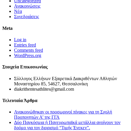
Uncategorized
Ανακοινώσεις
Νέα
Συνεδριάσεις
Meta
Log in
Entries feed
Comments feed
WordPress.org
Στοιχεία Επικοινωνίας
Σύλλογος Ελλήνων Εξαιρετικά Διακριθέντων Αθλητών
Μοναστηρίου 85, 54627, Θεσσαλονίκη
diakrithentesathlites@gmail.com
Τελευταία Άρθρα
Ανακοινώθηκαν οι προσωρινοί πίνακες για τη Σχολή
Προπονητών Α’ της ΓΓΑ
Δύο Παγκόσμια ή Πανευρωπαϊκά μετάλλια ανοίγουν τον
δρόμο για τον διορισμό “Τιμής Ένεκεν”.