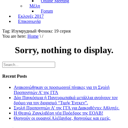
Online Meeting
Μέλη
Forum
Εκλογές 2017
Επικοινωνία
Tag:
Изумрудный Феникс 19 серия
You are here:
Home
\ /
Sorry, nothing to display.
Recent Posts
Ανακοινώθηκαν οι προσωρινοί πίνακες για τη Σχολή
Προπονητών Α’ της ΓΓΑ
Δύο Παγκόσμια ή Πανευρωπαϊκά μετάλλια ανοίγουν τον
δρόμο για τον διορισμό “Τιμής Ένεκεν”.
Σχολή Προπονητών Α’ της ΓΓΑ για Διακριθέντες Αθλητές.
Η Θεανώ Ζαγκλιβέρη νέα Πρόεδρος της ΕΟΑΒ!
Θρηνούν οι ουρανοί Αλέξανδρε, θρηνούμε και εμείς.