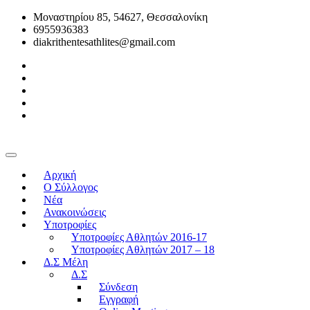
Μοναστηρίου 85, 54627, Θεσσαλονίκη
6955936383
diakrithentesathlites@gmail.com
Αρχική
O Σύλλογος
Νέα
Ανακοινώσεις
Υποτροφίες
Υποτροφίες Αθλητών 2016-17
Υποτροφίες Αθλητών 2017 – 18
Δ.Σ Μέλη
Δ.Σ
Σύνδεση
Εγγραφή