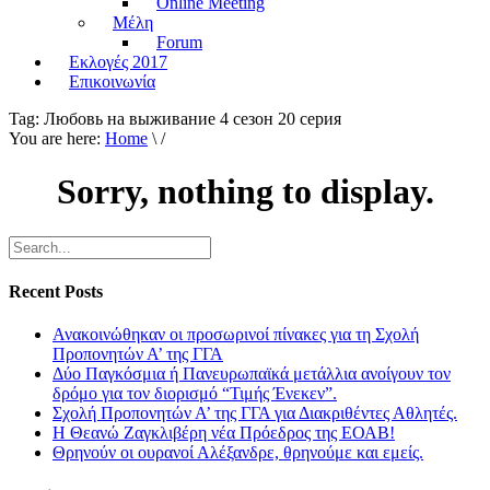
Online Meeting
Μέλη
Forum
Εκλογές 2017
Επικοινωνία
Tag:
Любовь на выживание 4 сезон 20 серия
You are here:
Home
\ /
Sorry, nothing to display.
Recent Posts
Ανακοινώθηκαν οι προσωρινοί πίνακες για τη Σχολή
Προπονητών Α’ της ΓΓΑ
Δύο Παγκόσμια ή Πανευρωπαϊκά μετάλλια ανοίγουν τον
δρόμο για τον διορισμό “Τιμής Ένεκεν”.
Σχολή Προπονητών Α’ της ΓΓΑ για Διακριθέντες Αθλητές.
Η Θεανώ Ζαγκλιβέρη νέα Πρόεδρος της ΕΟΑΒ!
Θρηνούν οι ουρανοί Αλέξανδρε, θρηνούμε και εμείς.