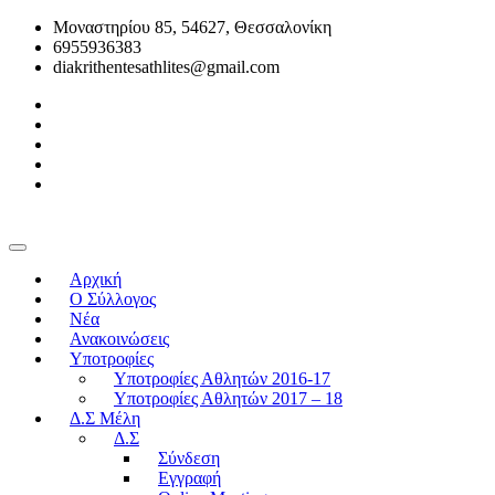
Μοναστηρίου 85, 54627, Θεσσαλονίκη
6955936383
diakrithentesathlites@gmail.com
Αρχική
O Σύλλογος
Νέα
Ανακοινώσεις
Υποτροφίες
Υποτροφίες Αθλητών 2016-17
Υποτροφίες Αθλητών 2017 – 18
Δ.Σ Μέλη
Δ.Σ
Σύνδεση
Εγγραφή