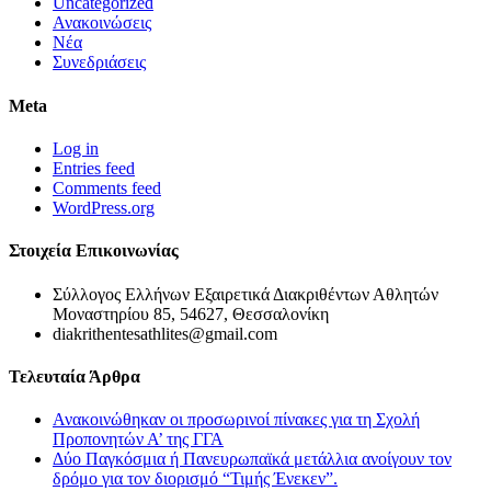
Uncategorized
Ανακοινώσεις
Νέα
Συνεδριάσεις
Meta
Log in
Entries feed
Comments feed
WordPress.org
Στοιχεία Επικοινωνίας
Σύλλογος Ελλήνων Εξαιρετικά Διακριθέντων Αθλητών
Μοναστηρίου 85, 54627, Θεσσαλονίκη
diakrithentesathlites@gmail.com
Τελευταία Άρθρα
Ανακοινώθηκαν οι προσωρινοί πίνακες για τη Σχολή
Προπονητών Α’ της ΓΓΑ
Δύο Παγκόσμια ή Πανευρωπαϊκά μετάλλια ανοίγουν τον
δρόμο για τον διορισμό “Τιμής Ένεκεν”.