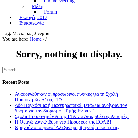
Online Meeting
Μέλη
Forum
Εκλογές 2017
Επικοινωνία
Tag:
Маскарад 2 серия
You are here:
Home
\ /
Sorry, nothing to display.
Recent Posts
Ανακοινώθηκαν οι προσωρινοί πίνακες για τη Σχολή
Προπονητών Α’ της ΓΓΑ
Δύο Παγκόσμια ή Πανευρωπαϊκά μετάλλια ανοίγουν τον
δρόμο για τον διορισμό “Τιμής Ένεκεν”.
Σχολή Προπονητών Α’ της ΓΓΑ για Διακριθέντες Αθλητές.
Η Θεανώ Ζαγκλιβέρη νέα Πρόεδρος της ΕΟΑΒ!
Θρηνούν οι ουρανοί Αλέξανδρε, θρηνούμε και εμείς.