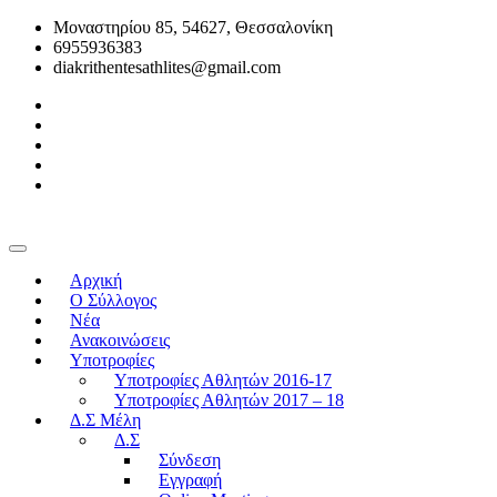
Μοναστηρίου 85, 54627, Θεσσαλονίκη
6955936383
diakrithentesathlites@gmail.com
Αρχική
O Σύλλογος
Νέα
Ανακοινώσεις
Υποτροφίες
Υποτροφίες Αθλητών 2016-17
Υποτροφίες Αθλητών 2017 – 18
Δ.Σ Μέλη
Δ.Σ
Σύνδεση
Εγγραφή