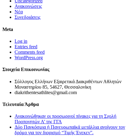
Uncategorized
Ανακοινώσεις
Νέα
Συνεδριάσεις
Meta
Log in
Entries feed
Comments feed
WordPress.org
Στοιχεία Επικοινωνίας
Σύλλογος Ελλήνων Εξαιρετικά Διακριθέντων Αθλητών
Μοναστηρίου 85, 54627, Θεσσαλονίκη
diakrithentesathlites@gmail.com
Τελευταία Άρθρα
Ανακοινώθηκαν οι προσωρινοί πίνακες για τη Σχολή
Προπονητών Α’ της ΓΓΑ
Δύο Παγκόσμια ή Πανευρωπαϊκά μετάλλια ανοίγουν τον
δρόμο για τον διορισμό “Τιμής Ένεκεν”.