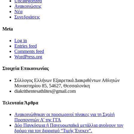
Uncategorized
Ανακοινώσεις
Νέα
Συνεδριάσεις
Meta
Log in
Entries feed
Comments feed
WordPress.org
Στοιχεία Επικοινωνίας
Σύλλογος Ελλήνων Εξαιρετικά Διακριθέντων Αθλητών
Μοναστηρίου 85, 54627, Θεσσαλονίκη
diakrithentesathlites@gmail.com
Τελευταία Άρθρα
Ανακοινώθηκαν οι προσωρινοί πίνακες για τη Σχολή
Προπονητών Α’ της ΓΓΑ
Δύο Παγκόσμια ή Πανευρωπαϊκά μετάλλια ανοίγουν τον
δρόμο για τον διορισμό “Τιμής Ένεκεν”.