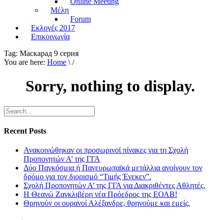
Online Meeting
Μέλη
Forum
Εκλογές 2017
Επικοινωνία
Tag:
Маскарад 9 серия
You are here:
Home
\ /
Sorry, nothing to display.
Recent Posts
Ανακοινώθηκαν οι προσωρινοί πίνακες για τη Σχολή
Προπονητών Α’ της ΓΓΑ
Δύο Παγκόσμια ή Πανευρωπαϊκά μετάλλια ανοίγουν τον
δρόμο για τον διορισμό “Τιμής Ένεκεν”.
Σχολή Προπονητών Α’ της ΓΓΑ για Διακριθέντες Αθλητές.
Η Θεανώ Ζαγκλιβέρη νέα Πρόεδρος της ΕΟΑΒ!
Θρηνούν οι ουρανοί Αλέξανδρε, θρηνούμε και εμείς.