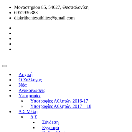
Μοναστηρίου 85, 54627, Θεσσαλονίκη
6955936383
diakrithentesathlites@gmail.com
Αρχική
O Σύλλογος
Νέα
Ανακοινώσεις
Υποτροφίες
Υποτροφίες Αθλητών 2016-17
Υποτροφίες Αθλητών 2017 – 18
Δ.Σ Μέλη
Δ.Σ
Σύνδεση
Εγγραφή