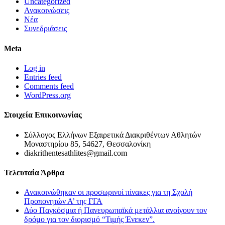
Uncategorized
Ανακοινώσεις
Νέα
Συνεδριάσεις
Meta
Log in
Entries feed
Comments feed
WordPress.org
Στοιχεία Επικοινωνίας
Σύλλογος Ελλήνων Εξαιρετικά Διακριθέντων Αθλητών
Μοναστηρίου 85, 54627, Θεσσαλονίκη
diakrithentesathlites@gmail.com
Τελευταία Άρθρα
Ανακοινώθηκαν οι προσωρινοί πίνακες για τη Σχολή
Προπονητών Α’ της ΓΓΑ
Δύο Παγκόσμια ή Πανευρωπαϊκά μετάλλια ανοίγουν τον
δρόμο για τον διορισμό “Τιμής Ένεκεν”.