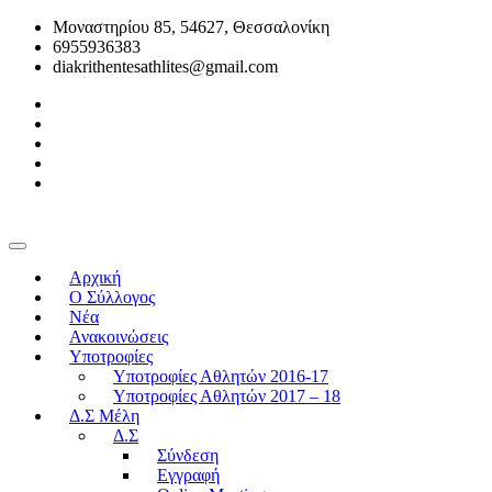
Μοναστηρίου 85, 54627, Θεσσαλονίκη
6955936383
diakrithentesathlites@gmail.com
Αρχική
O Σύλλογος
Νέα
Ανακοινώσεις
Υποτροφίες
Υποτροφίες Αθλητών 2016-17
Υποτροφίες Αθλητών 2017 – 18
Δ.Σ Μέλη
Δ.Σ
Σύνδεση
Εγγραφή