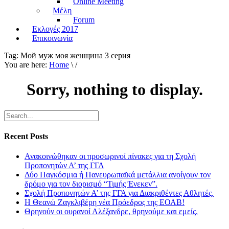
Online Meeting
Μέλη
Forum
Εκλογές 2017
Επικοινωνία
Tag:
Мой муж моя женщина 3 серия
You are here:
Home
\ /
Sorry, nothing to display.
Recent Posts
Ανακοινώθηκαν οι προσωρινοί πίνακες για τη Σχολή
Προπονητών Α’ της ΓΓΑ
Δύο Παγκόσμια ή Πανευρωπαϊκά μετάλλια ανοίγουν τον
δρόμο για τον διορισμό “Τιμής Ένεκεν”.
Σχολή Προπονητών Α’ της ΓΓΑ για Διακριθέντες Αθλητές.
Η Θεανώ Ζαγκλιβέρη νέα Πρόεδρος της ΕΟΑΒ!
Θρηνούν οι ουρανοί Αλέξανδρε, θρηνούμε και εμείς.