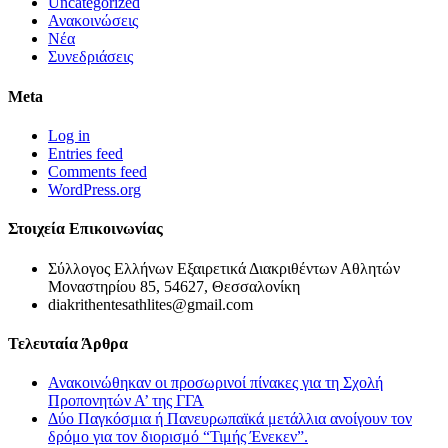
Uncategorized
Ανακοινώσεις
Νέα
Συνεδριάσεις
Meta
Log in
Entries feed
Comments feed
WordPress.org
Στοιχεία Επικοινωνίας
Σύλλογος Ελλήνων Εξαιρετικά Διακριθέντων Αθλητών
Μοναστηρίου 85, 54627, Θεσσαλονίκη
diakrithentesathlites@gmail.com
Τελευταία Άρθρα
Ανακοινώθηκαν οι προσωρινοί πίνακες για τη Σχολή
Προπονητών Α’ της ΓΓΑ
Δύο Παγκόσμια ή Πανευρωπαϊκά μετάλλια ανοίγουν τον
δρόμο για τον διορισμό “Τιμής Ένεκεν”.