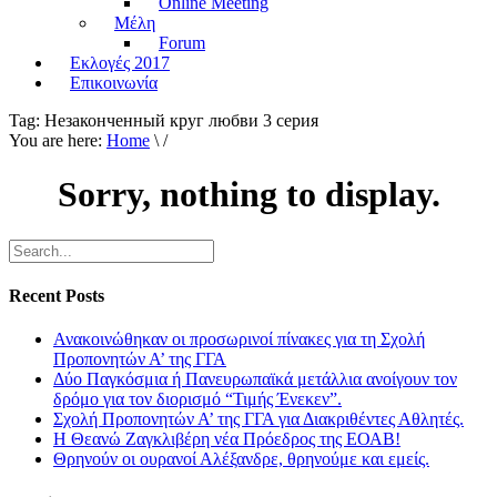
Online Meeting
Μέλη
Forum
Εκλογές 2017
Επικοινωνία
Tag:
Незаконченный круг любви 3 серия
You are here:
Home
\ /
Sorry, nothing to display.
Recent Posts
Ανακοινώθηκαν οι προσωρινοί πίνακες για τη Σχολή
Προπονητών Α’ της ΓΓΑ
Δύο Παγκόσμια ή Πανευρωπαϊκά μετάλλια ανοίγουν τον
δρόμο για τον διορισμό “Τιμής Ένεκεν”.
Σχολή Προπονητών Α’ της ΓΓΑ για Διακριθέντες Αθλητές.
Η Θεανώ Ζαγκλιβέρη νέα Πρόεδρος της ΕΟΑΒ!
Θρηνούν οι ουρανοί Αλέξανδρε, θρηνούμε και εμείς.