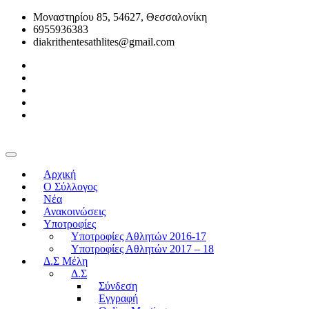
Μοναστηρίου 85, 54627, Θεσσαλονίκη
6955936383
diakrithentesathlites@gmail.com
Αρχική
O Σύλλογος
Νέα
Ανακοινώσεις
Υποτροφίες
Υποτροφίες Αθλητών 2016-17
Υποτροφίες Αθλητών 2017 – 18
Δ.Σ Μέλη
Δ.Σ
Σύνδεση
Εγγραφή