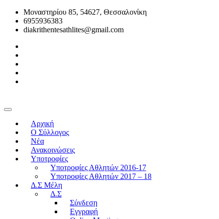
Μοναστηρίου 85, 54627, Θεσσαλονίκη
6955936383
diakrithentesathlites@gmail.com
Αρχική
O Σύλλογος
Νέα
Ανακοινώσεις
Υποτροφίες
Υποτροφίες Αθλητών 2016-17
Υποτροφίες Αθλητών 2017 – 18
Δ.Σ Μέλη
Δ.Σ
Σύνδεση
Εγγραφή