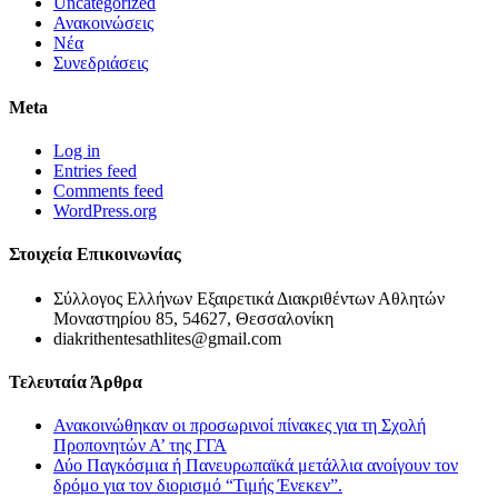
Uncategorized
Ανακοινώσεις
Νέα
Συνεδριάσεις
Meta
Log in
Entries feed
Comments feed
WordPress.org
Στοιχεία Επικοινωνίας
Σύλλογος Ελλήνων Εξαιρετικά Διακριθέντων Αθλητών
Μοναστηρίου 85, 54627, Θεσσαλονίκη
diakrithentesathlites@gmail.com
Τελευταία Άρθρα
Ανακοινώθηκαν οι προσωρινοί πίνακες για τη Σχολή
Προπονητών Α’ της ΓΓΑ
Δύο Παγκόσμια ή Πανευρωπαϊκά μετάλλια ανοίγουν τον
δρόμο για τον διορισμό “Τιμής Ένεκεν”.