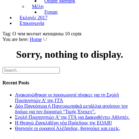
Online Meeting
Μέλη
Forum
Εκλογές 2017
Επικοινωνία
Tag:
О чем молчат женщины 10 серiя
You are here:
Home
\ /
Sorry, nothing to display.
Recent Posts
Ανακοινώθηκαν οι προσωρινοί πίνακες για τη Σχολή
Προπονητών Α’ της ΓΓΑ
Δύο Παγκόσμια ή Πανευρωπαϊκά μετάλλια ανοίγουν τον
δρόμο για τον διορισμό “Τιμής Ένεκεν”.
Σχολή Προπονητών Α’ της ΓΓΑ για Διακριθέντες Αθλητές.
Η Θεανώ Ζαγκλιβέρη νέα Πρόεδρος της ΕΟΑΒ!
Θρηνούν οι ουρανοί Αλέξανδρε, θρηνούμε και εμείς.