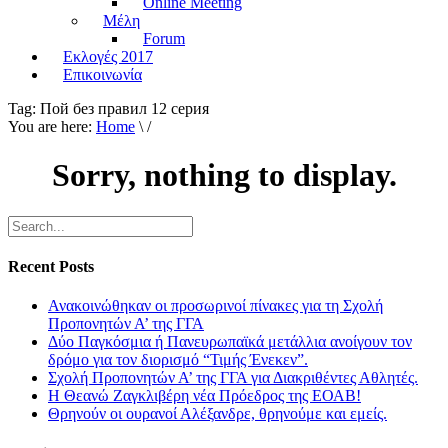
Online Meeting
Μέλη
Forum
Εκλογές 2017
Επικοινωνία
Tag:
Пой без правил 12 серия
You are here:
Home
\ /
Sorry, nothing to display.
Recent Posts
Ανακοινώθηκαν οι προσωρινοί πίνακες για τη Σχολή
Προπονητών Α’ της ΓΓΑ
Δύο Παγκόσμια ή Πανευρωπαϊκά μετάλλια ανοίγουν τον
δρόμο για τον διορισμό “Τιμής Ένεκεν”.
Σχολή Προπονητών Α’ της ΓΓΑ για Διακριθέντες Αθλητές.
Η Θεανώ Ζαγκλιβέρη νέα Πρόεδρος της ΕΟΑΒ!
Θρηνούν οι ουρανοί Αλέξανδρε, θρηνούμε και εμείς.