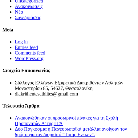
Uncategorized
Ανακοινώσεις
Νέα
Συνεδριάσεις
Meta
Log in
Entries feed
Comments feed
WordPress.org
Στοιχεία Επικοινωνίας
Σύλλογος Ελλήνων Εξαιρετικά Διακριθέντων Αθλητών
Μοναστηρίου 85, 54627, Θεσσαλονίκη
diakrithentesathlites@gmail.com
Τελευταία Άρθρα
Ανακοινώθηκαν οι προσωρινοί πίνακες για τη Σχολή
Προπονητών Α’ της ΓΓΑ
Δύο Παγκόσμια ή Πανευρωπαϊκά μετάλλια ανοίγουν τον
δρόμο για τον διορισμό “Τιμής Ένεκεν”.