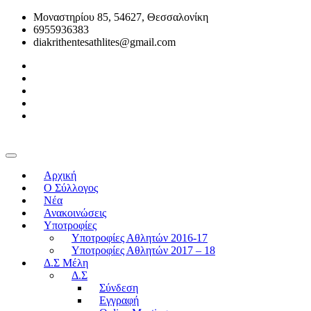
Μοναστηρίου 85, 54627, Θεσσαλονίκη
6955936383
diakrithentesathlites@gmail.com
Αρχική
O Σύλλογος
Νέα
Ανακοινώσεις
Υποτροφίες
Υποτροφίες Αθλητών 2016-17
Υποτροφίες Αθλητών 2017 – 18
Δ.Σ Μέλη
Δ.Σ
Σύνδεση
Εγγραφή