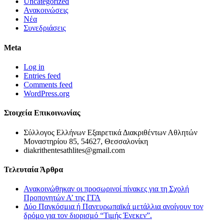
Uncategorized
Ανακοινώσεις
Νέα
Συνεδριάσεις
Meta
Log in
Entries feed
Comments feed
WordPress.org
Στοιχεία Επικοινωνίας
Σύλλογος Ελλήνων Εξαιρετικά Διακριθέντων Αθλητών
Μοναστηρίου 85, 54627, Θεσσαλονίκη
diakrithentesathlites@gmail.com
Τελευταία Άρθρα
Ανακοινώθηκαν οι προσωρινοί πίνακες για τη Σχολή
Προπονητών Α’ της ΓΓΑ
Δύο Παγκόσμια ή Πανευρωπαϊκά μετάλλια ανοίγουν τον
δρόμο για τον διορισμό “Τιμής Ένεκεν”.