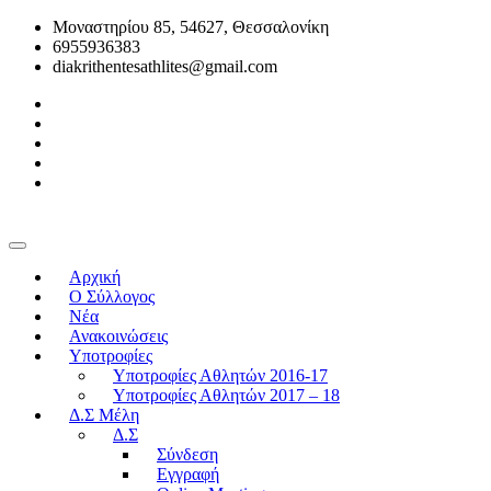
Μοναστηρίου 85, 54627, Θεσσαλονίκη
6955936383
diakrithentesathlites@gmail.com
Αρχική
O Σύλλογος
Νέα
Ανακοινώσεις
Υποτροφίες
Υποτροφίες Αθλητών 2016-17
Υποτροφίες Αθλητών 2017 – 18
Δ.Σ Μέλη
Δ.Σ
Σύνδεση
Εγγραφή