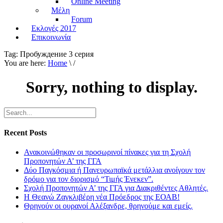
Online Meeting
Μέλη
Forum
Εκλογές 2017
Επικοινωνία
Tag:
Пробуждение 3 серия
You are here:
Home
\ /
Sorry, nothing to display.
Recent Posts
Ανακοινώθηκαν οι προσωρινοί πίνακες για τη Σχολή
Προπονητών Α’ της ΓΓΑ
Δύο Παγκόσμια ή Πανευρωπαϊκά μετάλλια ανοίγουν τον
δρόμο για τον διορισμό “Τιμής Ένεκεν”.
Σχολή Προπονητών Α’ της ΓΓΑ για Διακριθέντες Αθλητές.
Η Θεανώ Ζαγκλιβέρη νέα Πρόεδρος της ΕΟΑΒ!
Θρηνούν οι ουρανοί Αλέξανδρε, θρηνούμε και εμείς.