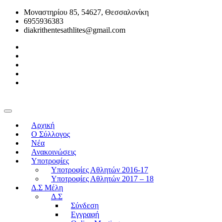
Μοναστηρίου 85, 54627, Θεσσαλονίκη
6955936383
diakrithentesathlites@gmail.com
Αρχική
O Σύλλογος
Νέα
Ανακοινώσεις
Υποτροφίες
Υποτροφίες Αθλητών 2016-17
Υποτροφίες Αθλητών 2017 – 18
Δ.Σ Μέλη
Δ.Σ
Σύνδεση
Εγγραφή