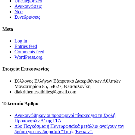
Uncategorized
Ανακοινώσεις
Νέα
Συνεδριάσεις
Meta
Log in
Entries feed
Comments feed
WordPress.org
Στοιχεία Επικοινωνίας
Σύλλογος Ελλήνων Εξαιρετικά Διακριθέντων Αθλητών
Μοναστηρίου 85, 54627, Θεσσαλονίκη
diakrithentesathlites@gmail.com
Τελευταία Άρθρα
Ανακοινώθηκαν οι προσωρινοί πίνακες για τη Σχολή
Προπονητών Α’ της ΓΓΑ
Δύο Παγκόσμια ή Πανευρωπαϊκά μετάλλια ανοίγουν τον
δρόμο για τον διορισμό “Τιμής Ένεκεν”.