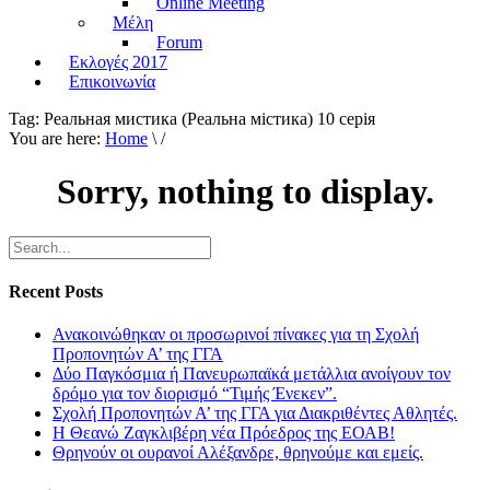
Online Meeting
Μέλη
Forum
Εκλογές 2017
Επικοινωνία
Tag:
Реальная мистика (Реальна мiстика) 10 серiя
You are here:
Home
\ /
Sorry, nothing to display.
Recent Posts
Ανακοινώθηκαν οι προσωρινοί πίνακες για τη Σχολή
Προπονητών Α’ της ΓΓΑ
Δύο Παγκόσμια ή Πανευρωπαϊκά μετάλλια ανοίγουν τον
δρόμο για τον διορισμό “Τιμής Ένεκεν”.
Σχολή Προπονητών Α’ της ΓΓΑ για Διακριθέντες Αθλητές.
Η Θεανώ Ζαγκλιβέρη νέα Πρόεδρος της ΕΟΑΒ!
Θρηνούν οι ουρανοί Αλέξανδρε, θρηνούμε και εμείς.